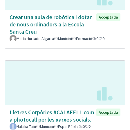
Crear una aula de robòtica i dotar
Acceptada
de nous ordinadors a la Escola
Santa Creu
María Hurtado Algarra
Municipi
Formació
0
0
Lletres Corpòries #CALAFELL com
Acceptada
a photocall per les xarxes socials.
Natalia Tabi
Municipi
Espai Públic
0
2