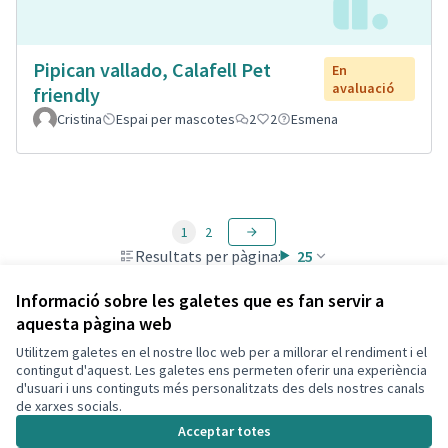
Pipican vallado, Calafell Pet
En
avaluació
friendly
Cristina
Espai per mascotes
2
2
Esmena
1
2
Resultats per pàgina:
25
Informació sobre les galetes que es fan servir a
aquesta pàgina web
Utilitzem galetes en el nostre lloc web per a millorar el rendiment i el
Termes i condicions d'ús
contingut d'aquest. Les galetes ens permeten oferir una experiència
Configuració de les galetes
d'usuari i uns continguts més personalitzats des dels nostres canals
Decidim Calafell a X
Decidim Calafell a Facebook
Decidim Calafell a YouTube
Decidim Calafell a GitHub
de xarxes socials.
(Enllaç extern)
(Enllaç extern)
(Enllaç extern)
(Enllaç extern)
Acceptar totes