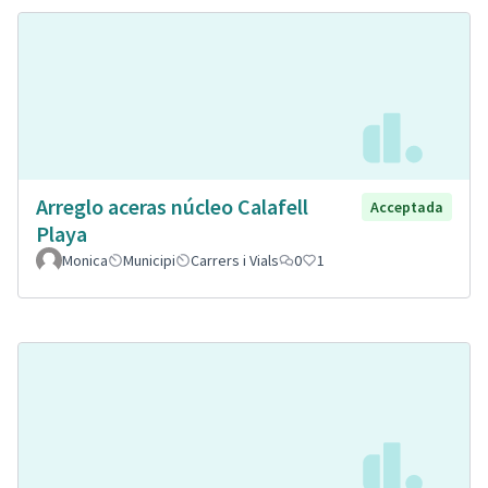
Arreglo aceras núcleo Calafell
Acceptada
Playa
Monica
Municipi
Carrers i Vials
0
1