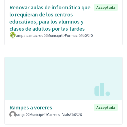
Renovar aulas de informática que
Acceptada
lo requieran de los centros
educativos, para los alumnos y
clases de adultos por las tardes
ampa santacreu
Municipi
Formació
0
0
Rampes a voreres
Acceptada
socjo
Municipi
Carrers i Vials
0
0