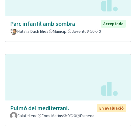
Parc infantil amb sombra
Acceptada
Natalia Duch Elies
Municipi
Joventut
0
0
Pulmó del mediterrani.
En avaluació
Calafellenc
Fons Marins
0
0
Esmena