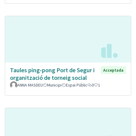
Taules ping-pong Port de Segur i
Acceptada
organització de torneig social
ANNA MASDEU
Municipi
Espai Públic
0
1