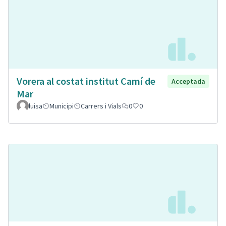
Vorera al costat institut Camí de
Acceptada
Mar
luisa
Municipi
Carrers i Vials
0
0