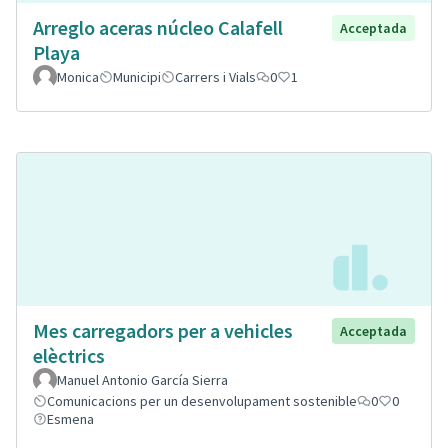
Arreglo aceras núcleo Calafell
Acceptada
Playa
Monica
Municipi
Carrers i Vials
0
1
Mes carregadors per a vehicles
Acceptada
elèctrics
Manuel Antonio García Sierra
Comunicacions per un desenvolupament sostenible
0
0
Esmena