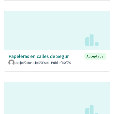
Papeleras en calles de Segur
Acceptada
socjo
Municipi
Espai Públic
0
0