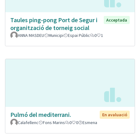
Taules ping-pong Port de Segur i
Acceptada
organització de torneig social
ANNA MASDEU
Municipi
Espai Públic
0
1
Pulmó del mediterrani.
En avaluació
Calafellenc
Fons Marins
0
0
Esmena