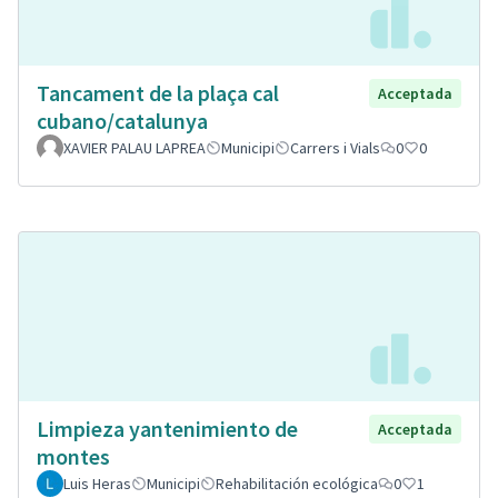
Tancament de la plaça cal
Acceptada
cubano/catalunya
XAVIER PALAU LAPREA
Municipi
Carrers i Vials
0
0
Limpieza yantenimiento de
Acceptada
montes
Luis Heras
Municipi
Rehabilitación ecológica
0
1