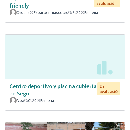
avaluació
friendly
Cristina
Espai per mascotes
2
2
Esmena
Centro deportivo y piscina cubierta
En
avaluació
en Segur
Alba
0
0
Esmena