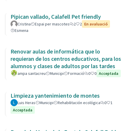
Pipican vallado, Calafell Pet friendly
Cristina
Espai per mascotes
2
2
En avaluació
Esmena
Renovar aulas de informática que lo
requieran de los centros educativos, para los
alumnos y clases de adultos por las tardes
ampa santacreu
Municipi
Formació
0
0
Acceptada
Limpieza yantenimiento de montes
Luis Heras
Municipi
Rehabilitación ecológica
0
1
Acceptada