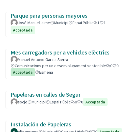
Parque para personas mayores
José Manuel jaime
Municipi
Espai Públic
1
1
Acceptada
Mes carregadors per a vehicles elèctrics
Manuel Antonio García Sierra
Comunicacions per un desenvolupament sostenible
0
0
Acceptada
Esmena
Papeleras en calles de Segur
socjo
Municipi
Espai Públic
0
0
Acceptada
Instalación de Papeleras
elia moreno
Municipi
Carrers i Vials
0
0
Acceptada