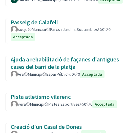
Passeig de Calafell
socjo
Municipi
Parcs i Jardins Sostenibles
0
0
Acceptada
Ajuda a rehabilitació de façanes d'antigues
cases del barri de la platja
Ara
Municipi
Espai Públic
0
0
Acceptada
Pista atletismo vilarenc
vera
Municipi
Pistes Esportives
0
0
Acceptada
Creació d'un Casal de Dones