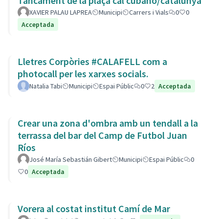
Tancament de la plaça cal cubano/catalunya
XAVIER PALAU LAPREA
Municipi
Carrers i Vials
0
0
Acceptada
Lletres Corpòries #CALAFELL com a
photocall per les xarxes socials.
Natalia Tabi
Municipi
Espai Públic
0
2
Acceptada
Crear una zona d'ombra amb un tendall a la
terrassa del bar del Camp de Futbol Juan
Ríos
José María Sebastián Gibert
Municipi
Espai Públic
0
0
Acceptada
Vorera al costat institut Camí de Mar