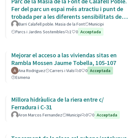
Parc de la Masia de la Font de Calafell Poble.
Fer del parc un espai més atractiu i punt de
trobada per a les diferents sensibilitats del
barri.
Barri Calafell poble. Masia de la Font
Municipi
Parcs i Jardins Sostenibles
1
0
Acceptada
Mejorar el acceso a las viviendas sitas en
Rambla Mossen Jaume Tobella, 105-107
Ana Rodriguez
Carrers i Vials
0
0
Acceptada
Esmena
Millora hidràulica de la riera entre c/
Ferradura i C-31
Aron Marcos Fernandez
Municipi
0
0
Acceptada