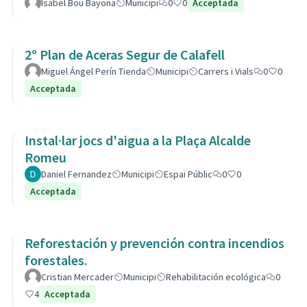
Isabel Bou Bayona
Municipi
0
0
Acceptada
2º Plan de Aceras Segur de Calafell
Miguel Ángel Perín Tienda
Municipi
Carrers i Vials
0
0
Acceptada
Instal·lar jocs d'aigua a la Plaça Alcalde
Romeu
Daniel Fernandez
Municipi
Espai Públic
0
0
Acceptada
Reforestación y prevención contra incendios
forestales.
Cristian Mercader
Municipi
Rehabilitación ecológica
0
4
Acceptada