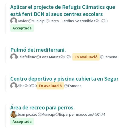
Aplicar el projecte de Refugis Climatics que
està fent BCN al seus centres escolars
Javier
Municipi
Parcs i Jardins Sostenibles
0
0
Acceptada
Pulmó del mediterrani.
Calafellenc
Fons Marins
0
0
En avaluació
Esmena
Centro deportivo y piscina cubierta en Segur
Alba
0
0
En avaluació
Esmena
Área de recreo para perros.
Juan picazo
Municipi
Espai per mascotes
0
4
Acceptada