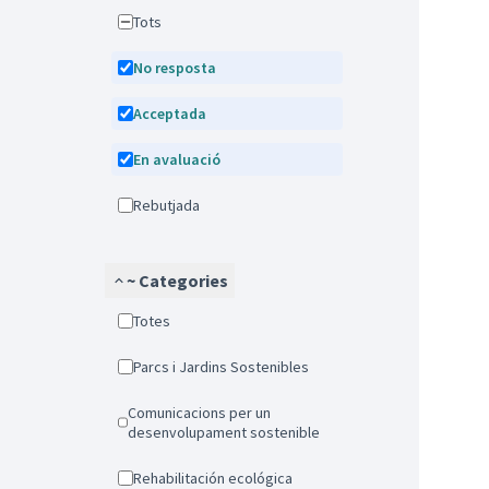
Tots
No resposta
Acceptada
En avaluació
Rebutjada
~ Categories
Totes
Parcs i Jardins Sostenibles
Comunicacions per un
desenvolupament sostenible
Rehabilitación ecológica