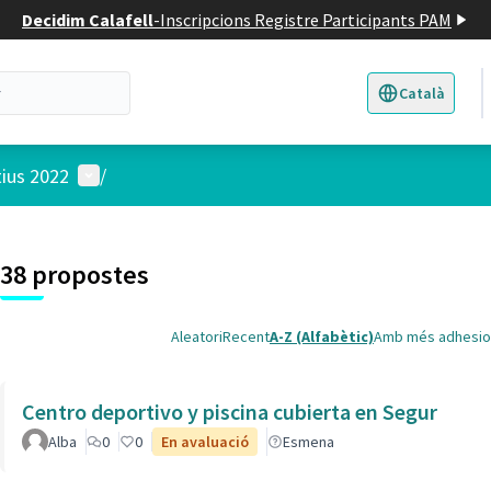
Decidim Calafell
-
Inscripcions Registre Participants PAM
Català
Triar la llengua
E
Menú d'usuari
tius 2022
/
 el mapa
t element és un mapa que presenta els components d'aquesta pàgina
38 propostes
Aleatori
Recent
A-Z (Alfabètic)
Amb més adhesio
Centro deportivo y piscina cubierta en Segur
Alba
0
0
En avaluació
Esmena