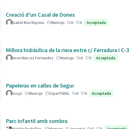
Creació d'un Casal de Dones
Isabel Bou Bayona
Municipi
0
0
Acceptada
Millora hidràulica de la riera entre c/ Ferradura i C-
Aron Marcos Fernandez
Municipi
0
0
Acceptada
Papeleras en calles de Segur
socjo
Municipi
Espai Públic
0
0
Acceptada
Parc infantil amb sombra
Natalia Duch Elies
Municipi
Joventut
0
0
Acceptada