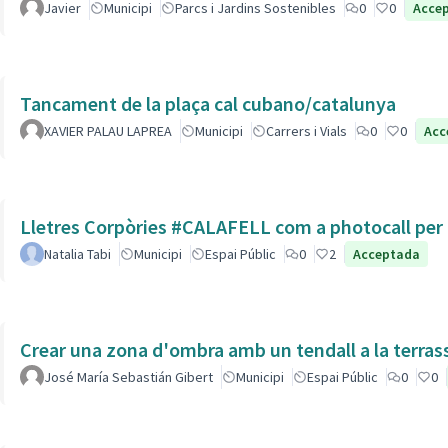
Javier
Municipi
Parcs i Jardins Sostenibles
0
0
Acce
Tancament de la plaça cal cubano/catalunya
XAVIER PALAU LAPREA
Municipi
Carrers i Vials
0
0
Acc
Lletres Corpòries #CALAFELL com a photocall per l
Natalia Tabi
Municipi
Espai Públic
0
2
Acceptada
Crear una zona d'ombra amb un tendall a la terras
José María Sebastián Gibert
Municipi
Espai Públic
0
0