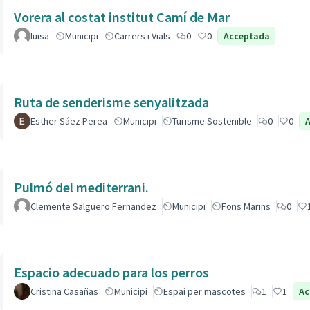
Vorera al costat institut Camí de Mar
luisa
Municipi
Carrers i Vials
0
0
Acceptada
Ruta de senderisme senyalitzada
Esther Sáez Perea
Municipi
Turisme Sostenible
0
0
Pulmó del mediterrani.
Clemente Salguero Fernandez
Municipi
Fons Marins
0
Espacio adecuado para los perros
Cristina Casañas
Municipi
Espai per mascotes
1
1
Ac