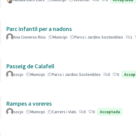
Parc infantil per a nadons
Ana Cisneros Rios
Municipi
Parcs i Jardins Sostenibles
1
Passeig de Calafell
socjo
Municipi
Parcs i Jardins Sostenibles
0
0
Accep
Rampes a voreres
socjo
Municipi
Carrers i Vials
0
0
Acceptada