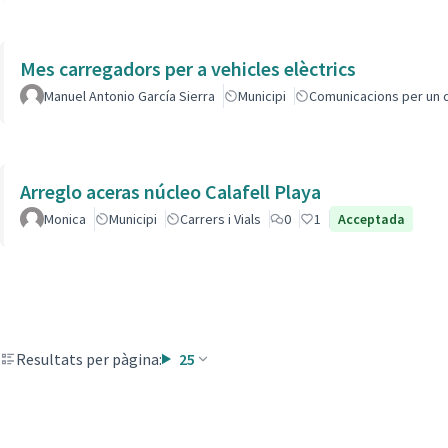
Mes carregadors per a vehicles elèctrics
Manuel Antonio García Sierra
Municipi
Comunicacions per un 
Arreglo aceras núcleo Calafell Playa
Monica
Municipi
Carrers i Vials
0
1
Acceptada
Resultats per pàgina:
25