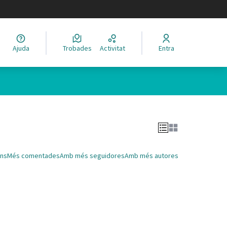
legir el idioma
Ajuda
Trobades
Activitat
Entra
Leaflet
|
©
HERE maps
 com a punts al mapa. L'element es pot fer servir amb un lector 
ns
Més comentades
Amb més seguidores
Amb més autores