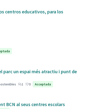
os centros educativos, para los
eptada
el parc un espai més atractiu i punt de
 Sostenibles
1
0
Acceptada
ent BCN al seus centres escolars