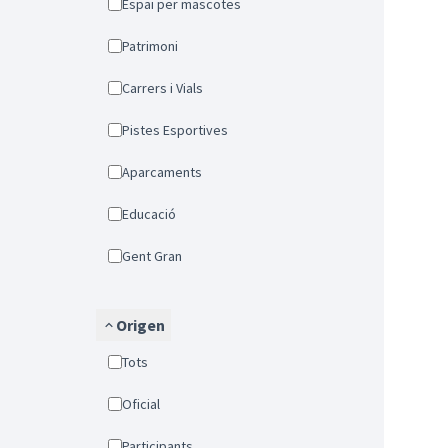
Espai per mascotes
Patrimoni
Carrers i Vials
Pistes Esportives
Aparcaments
Educació
Gent Gran
Origen
Tots
Oficial
Participants