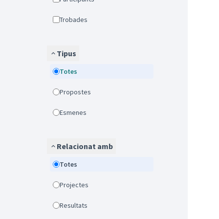
Trobades
Tipus
Totes
Propostes
Esmenes
Relacionat amb
Totes
Projectes
Resultats