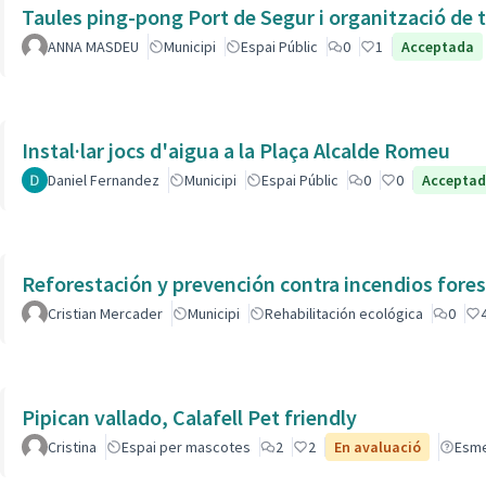
Taules ping-pong Port de Segur i organització de t
ANNA MASDEU
Municipi
Espai Públic
0
1
Acceptada
Instal·lar jocs d'aigua a la Plaça Alcalde Romeu
Daniel Fernandez
Municipi
Espai Públic
0
0
Accepta
Reforestación y prevención contra incendios fores
Cristian Mercader
Municipi
Rehabilitación ecológica
0
Pipican vallado, Calafell Pet friendly
Cristina
Espai per mascotes
2
2
En avaluació
Esm