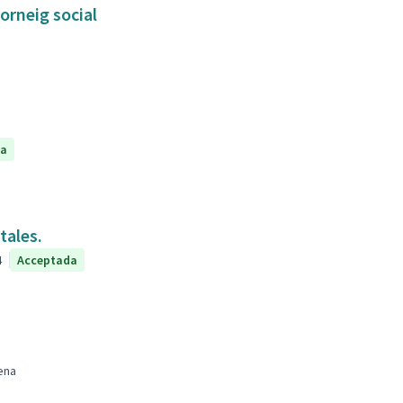
orneig social
da
tales.
4
Acceptada
ena