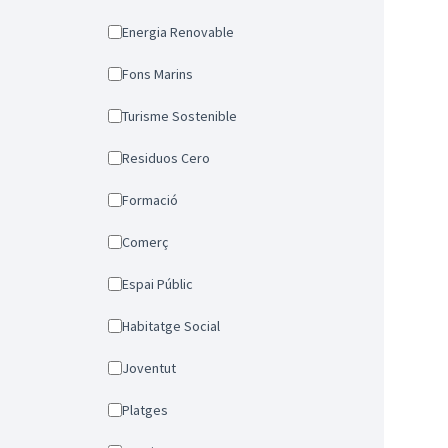
Energia Renovable
Fons Marins
Turisme Sostenible
Residuos Cero
Formació
Comerç
Espai Públic
Habitatge Social
Joventut
Platges