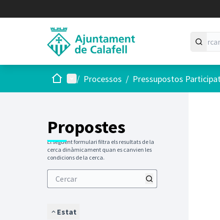
Inici
Menú principal
/
Processos
/
Pressupostos Participa
Saltar
El següen
+
−
Propostes
El següent formulari filtra els resultats de la
cerca dinàmicament quan es canvien les
condicions de la cerca.
Estat