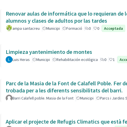
Renovar aulas de informática que lo requieran de l
alumnos y clases de adultos por las tardes
ampa santacreu
Municipi
Formació
0
0
Acceptada
Limpieza yantenimiento de montes
Luis Heras
Municipi
Rehabilitación ecológica
0
1
Acc
Parc de la Masia de la Font de Calafell Poble. Fer d
trobada per a les diferents sensibilitats del barri.
Barri Calafell poble. Masia de la Font
Municipi
Parcs i Jardins
Aplicar el projecte de Refugis Climatics que està f