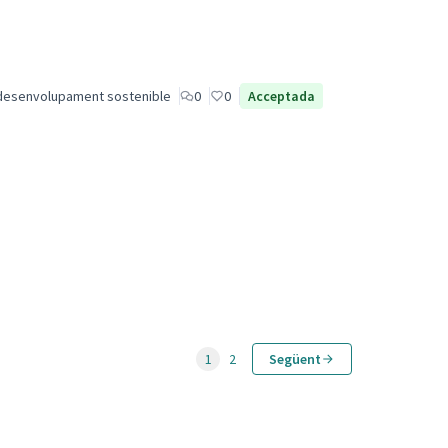
desenvolupament sostenible
0
0
Acceptada
1
2
Següent