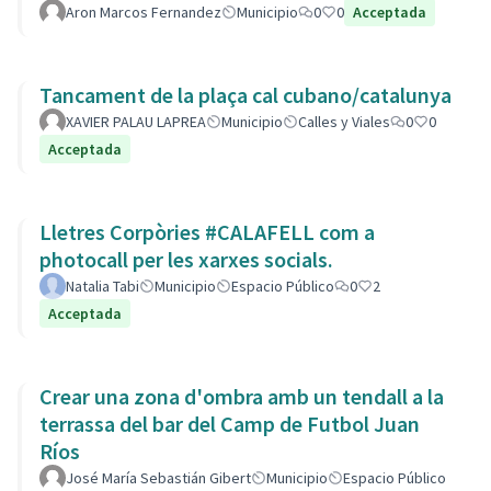
Aron Marcos Fernandez
Municipio
0
0
Acceptada
Tancament de la plaça cal cubano/catalunya
XAVIER PALAU LAPREA
Municipio
Calles y Viales
0
0
Acceptada
Lletres Corpòries #CALAFELL com a
photocall per les xarxes socials.
Natalia Tabi
Municipio
Espacio Público
0
2
Acceptada
Crear una zona d'ombra amb un tendall a la
terrassa del bar del Camp de Futbol Juan
Ríos
José María Sebastián Gibert
Municipio
Espacio Público