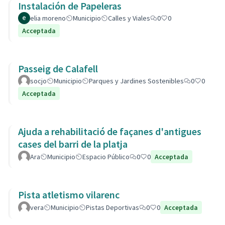
Instalación de Papeleras
elia moreno
Municipio
Calles y Viales
0
0
Acceptada
Passeig de Calafell
socjo
Municipio
Parques y Jardines Sostenibles
0
0
Acceptada
Ajuda a rehabilitació de façanes d'antigues
cases del barri de la platja
Ara
Municipio
Espacio Público
0
0
Acceptada
Pista atletismo vilarenc
vera
Municipio
Pistas Deportivas
0
0
Acceptada