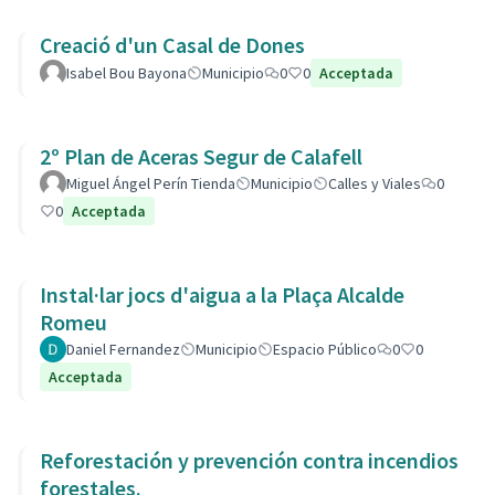
Creació d'un Casal de Dones
Isabel Bou Bayona
Municipio
0
0
Acceptada
2º Plan de Aceras Segur de Calafell
Miguel Ángel Perín Tienda
Municipio
Calles y Viales
0
0
Acceptada
Instal·lar jocs d'aigua a la Plaça Alcalde
Romeu
Daniel Fernandez
Municipio
Espacio Público
0
0
Acceptada
Reforestación y prevención contra incendios
forestales.