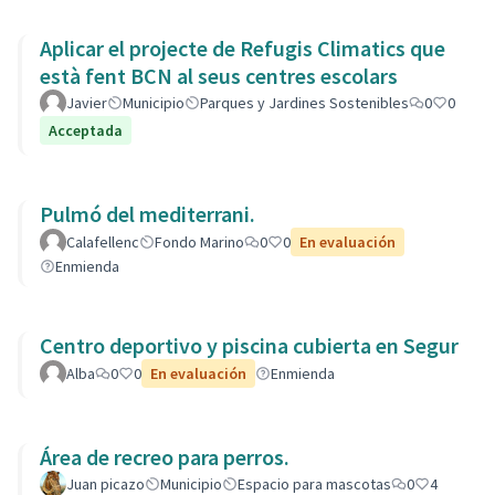
Aplicar el projecte de Refugis Climatics que
està fent BCN al seus centres escolars
Javier
Municipio
Parques y Jardines Sostenibles
0
0
Acceptada
Pulmó del mediterrani.
Calafellenc
Fondo Marino
0
0
En evaluación
Enmienda
Centro deportivo y piscina cubierta en Segur
Alba
0
0
En evaluación
Enmienda
Área de recreo para perros.
Juan picazo
Municipio
Espacio para mascotas
0
4