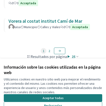
0
0
Acceptada
Vorera al costat institut Camí de Mar
luisa
Municipio
Calles y Viales
0
0
Acceptada
1
2
Resultados por página:
25
Información sobre las cookies utilizadas en la página
web
Utilizamos cookies en nuestro sitio web para mejorar el rendimiento
Términos y condiciones de uso
y el contenido del mismo. Las cookies nos permiten ofrecer una
Configuración de cookies
experiencia de usuario y unos contenidos más personalizados desde
Decidim Calafell en X
Decidim Calafell en Facebook
Decidim Calafell en YouTube
Decidim Calafell en GitHub
nuestros canales de redes sociales.
(Enlace externo)
(Enlace externo)
(Enlace externo)
(Enlace externo)
Aceptar todas
Rechazarlas