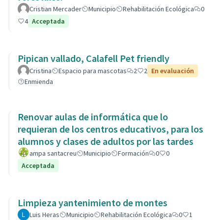
Cristian Mercader
Municipio
Rehabilitación Ecológica
0
4
Acceptada
Pipican vallado, Calafell Pet friendly
Cristina
Espacio para mascotas
2
2
En evaluación
Enmienda
Renovar aulas de informática que lo
requieran de los centros educativos, para los
alumnos y clases de adultos por las tardes
ampa santacreu
Municipio
Formación
0
0
Acceptada
Limpieza yantenimiento de montes
Luis Heras
Municipio
Rehabilitación Ecológica
0
1