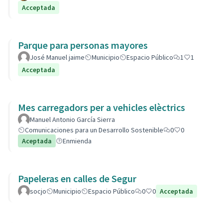
Acceptada
Parque para personas mayores
José Manuel jaime
Municipio
Espacio Público
1
1
Acceptada
Mes carregadors per a vehicles elèctrics
Manuel Antonio García Sierra
Comunicaciones para un Desarrollo Sostenible
0
0
Aceptada
Enmienda
Papeleras en calles de Segur
socjo
Municipio
Espacio Público
0
0
Acceptada