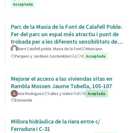
Acceptada
Parc de la Masia de la Font de Calafell Poble.
Fer del parc un espai més atractiu i punt de
trobada per a les diferents sensibilitats del
barri.
Barri Calafell poble. Masia de la Font
Municipio
Parques y Jardines Sostenibles
1
0
Acceptada
Mejorar el acceso a las viviendas sitas en
Rambla Mossen Jaume Tobella, 105-107
Ana Rodriguez
Calles y Viales
0
0
Aceptada
Enmienda
Millora hidràulica de la riera entre c/
Ferradura i C-31