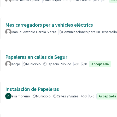
Mes carregadors per a vehicles elèctrics
Manuel Antonio García Sierra
Comunicaciones para un Desarrollo
Papeleras en calles de Segur
socjo
Municipio
Espacio Público
0
0
Acceptada
Instalación de Papeleras
elia moreno
Municipio
Calles y Viales
0
0
Acceptada