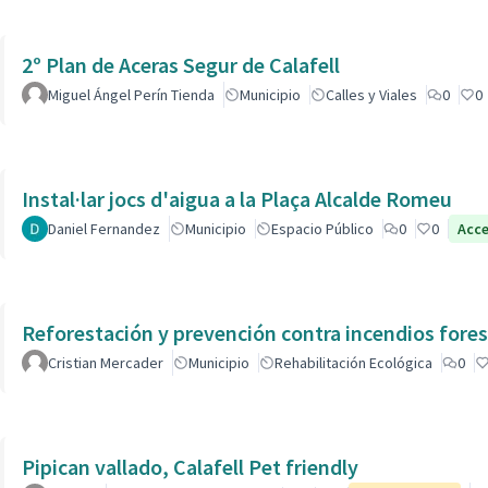
2º Plan de Aceras Segur de Calafell
Miguel Ángel Perín Tienda
Municipio
Calles y Viales
0
0
Instal·lar jocs d'aigua a la Plaça Alcalde Romeu
Daniel Fernandez
Municipio
Espacio Público
0
0
Acc
Reforestación y prevención contra incendios fores
Cristian Mercader
Municipio
Rehabilitación Ecológica
0
Pipican vallado, Calafell Pet friendly