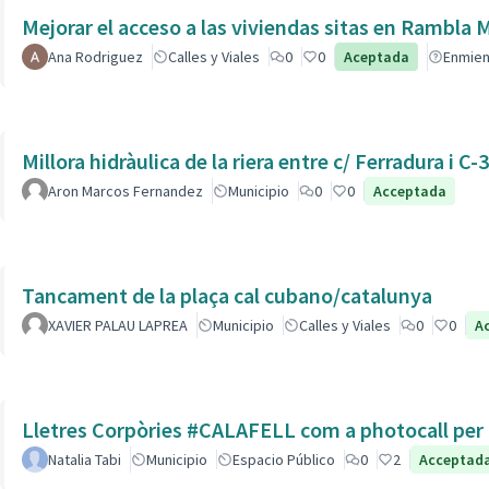
Mejorar el acceso a las viviendas sitas en Ra
Ana Rodriguez
Calles y Viales
0
0
Aceptada
Enmie
Millora hidràulica de la riera entre c/ Ferradura i C-
Aron Marcos Fernandez
Municipio
0
0
Acceptada
Tancament de la plaça cal cubano/catalunya
XAVIER PALAU LAPREA
Municipio
Calles y Viales
0
0
A
Lletres Corpòries #CALAFELL com a photocall per l
Natalia Tabi
Municipio
Espacio Público
0
2
Acceptad