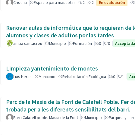
Cristina
Espacio para mascotas
2
2
En evaluación
Renovar aulas de informática que lo requieran de l
alumnos y clases de adultos por las tardes
ampa santacreu
Municipio
Formación
0
0
Acceptad
Limpieza yantenimiento de montes
Luis Heras
Municipio
Rehabilitación Ecológica
0
1
Ac
Parc de la Masia de la Font de Calafell Poble. Fer d
trobada per a les diferents sensibilitats del barri.
Barri Calafell poble. Masia de la Font
Municipio
Parques y Jar