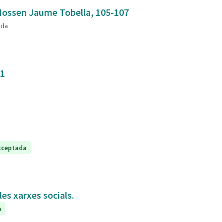
mbla Mossen Jaume Tobella, 105-107
nda
31
cceptada
es xarxes socials.
a