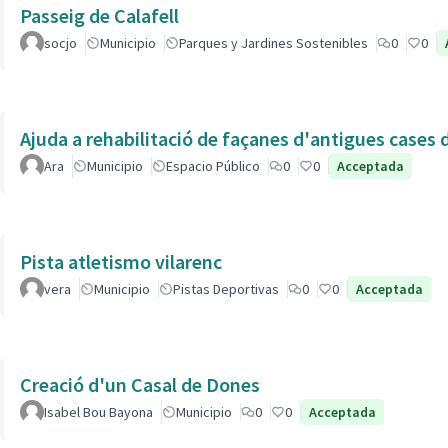
Passeig de Calafell
socjo
Municipio
Parques y Jardines Sostenibles
0
0
Ajuda a rehabilitació de façanes d'antigues cases de
Ara
Municipio
Espacio Público
0
0
Acceptada
Pista atletismo vilarenc
vera
Municipio
Pistas Deportivas
0
0
Acceptada
Creació d'un Casal de Dones
Isabel Bou Bayona
Municipio
0
0
Acceptada