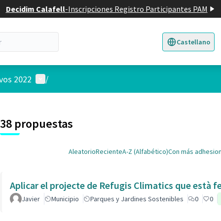
Decidim Calafell
-
Inscripciones Registro Participantes PAM
Castellano
Triar la llengua
E
Menú de usuario
ivos 2022
/
 el mapa
nte elemento es un mapa que presenta los componentes de esta pág
38 propuestas
Aleatorio
Reciente
A-Z (Alfabético)
Con más adhesio
Aplicar el projecte de Refugis Climatics que està f
Javier
Municipio
Parques y Jardines Sostenibles
0
0