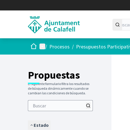
Inicio
Menú principal
/
Procesos
/
Presupuestos Participat
Saltar
El siguie
+
−
Propuestas
El siguiente formulario filtra los resultados
de búsqueda dinámicamente cuando se
cambian las condiciones de búsqueda.
Estado