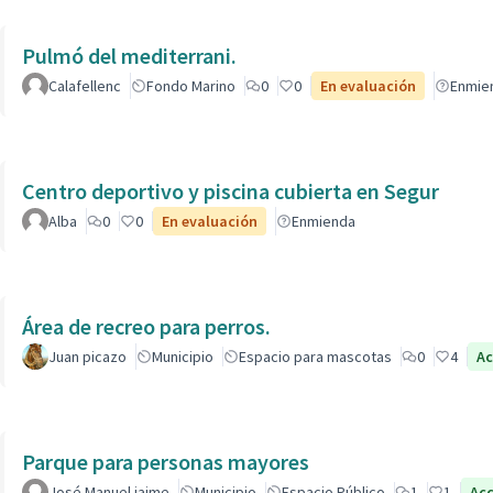
Pulmó del mediterrani.
Calafellenc
Fondo Marino
0
0
En evaluación
Enmie
Centro deportivo y piscina cubierta en Segur
Alba
0
0
En evaluación
Enmienda
Área de recreo para perros.
Juan picazo
Municipio
Espacio para mascotas
0
4
Ac
Parque para personas mayores
José Manuel jaime
Municipio
Espacio Público
1
1
Ac