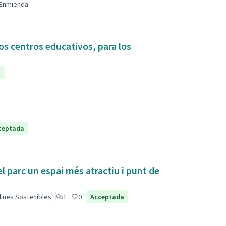
Enmienda
os centros educativos, para los
a
ceptada
el parc un espai més atractiu i punt de
dines Sostenibles
1
0
Acceptada