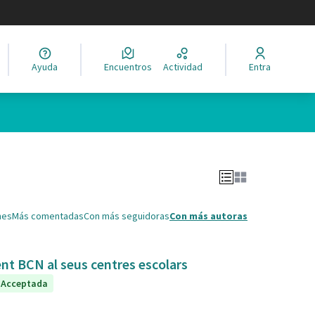
legir el idioma
Ayuda
Encuentros
Actividad
Entra
Leaflet
|
©
HERE maps
ina como puntos en el mapa. El elemento se puede utilizar con un 
nes
Más comentadas
Con más seguidoras
Con más autoras
ent BCN al seus centres escolars
Acceptada