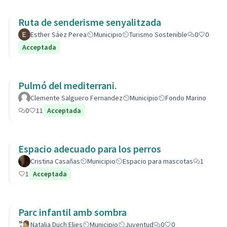
Ruta de senderisme senyalitzada
Esther Sáez Perea
Municipio
Turismo Sostenible
0
0
Acceptada
Pulmó del mediterrani.
Clemente Salguero Fernandez
Municipio
Fondo Marino
0
11
Acceptada
Espacio adecuado para los perros
Cristina Casañas
Municipio
Espacio para mascotas
1
1
Acceptada
Parc infantil amb sombra
Natalia Duch Elies
Municipio
Juventud
0
0