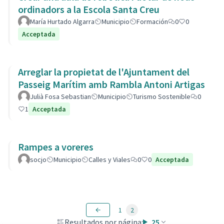
ordinadors a la Escola Santa Creu
María Hurtado Algarra
Municipio
Formación
0
0
Acceptada
Arreglar la propietat de l'Ajuntament del
Passeig Marítim amb Rambla Antoni Artigas
Julià Fosa Sebastian
Municipio
Turismo Sostenible
0
1
Acceptada
Rampes a voreres
socjo
Municipio
Calles y Viales
0
0
Acceptada
1
2
Resultados por página:
25