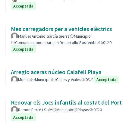
Acceptada
Mes carregadors per a vehicles elèctrics
Manuel Antonio García Sierra
Municipio
Comunicaciones para un Desarrollo Sostenible
0
0
Acceptada
Arreglo aceras núcleo Calafell Playa
Monica
Municipio
Calles y Viales
0
1
Acceptada
Renovar els Jocs infantils al costat del Port
Ramon Ferré i Solé
Municipio
Playas
0
0
Acceptada