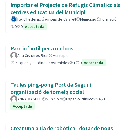
Importar el Projecte de Refugis Climatics als
centres educatius del Municipi
F.A.C Federació Ampas de Calafell
Municipio
Formación
0
0
Acceptada
Parc infantil per a nadons
Ana Cisneros Rios
Municipio
Parques y Jardines Sostenibles
1
0
Acceptada
Taules ping-pong Port de Segur i
organització de torneig social
ANNA MASDEU
Municipio
Espacio Público
0
1
Acceptada
Crear una aula de robòtica i dotar de nous