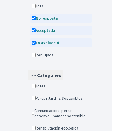
Tots
No resposta
Acceptada
En avaluació
Rebutjada
~ Categories
Totes
Parcs i Jardins Sostenibles
Comunicacions per un
desenvolupament sostenible
Rehabilitación ecológica