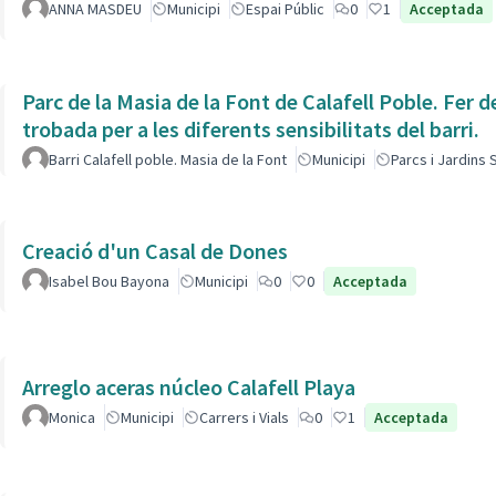
ANNA MASDEU
Municipi
Espai Públic
0
1
Acceptada
Parc de la Masia de la Font de Calafell Poble. Fer d
trobada per a les diferents sensibilitats del barri.
Barri Calafell poble. Masia de la Font
Municipi
Parcs i Jardins
Creació d'un Casal de Dones
Isabel Bou Bayona
Municipi
0
0
Acceptada
Arreglo aceras núcleo Calafell Playa
Monica
Municipi
Carrers i Vials
0
1
Acceptada