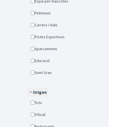
Espai per mascotes
Patrimoni
Carrers i Vials
Pistes Esportives
Aparcaments
Educació
Gent Gran
Origen
Tots
Oficial
Participants