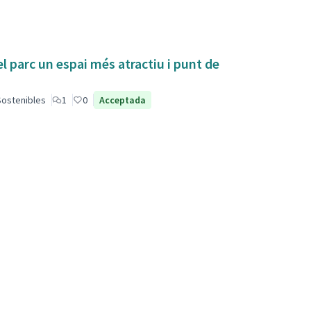
el parc un espai més atractiu i punt de
 Sostenibles
1
0
Acceptada