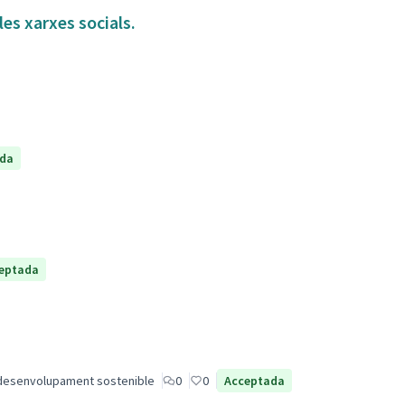
es xarxes socials.
ada
eptada
desenvolupament sostenible
0
0
Acceptada