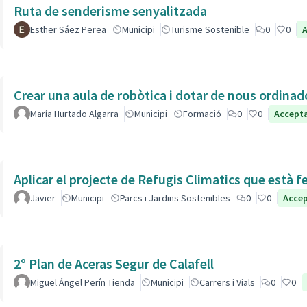
Ruta de senderisme senyalitzada
Esther Sáez Perea
Municipi
Turisme Sostenible
0
0
Crear una aula de robòtica i dotar de nous ordinad
María Hurtado Algarra
Municipi
Formació
0
0
Accept
Aplicar el projecte de Refugis Climatics que està f
Javier
Municipi
Parcs i Jardins Sostenibles
0
0
Acce
2º Plan de Aceras Segur de Calafell
Miguel Ángel Perín Tienda
Municipi
Carrers i Vials
0
0