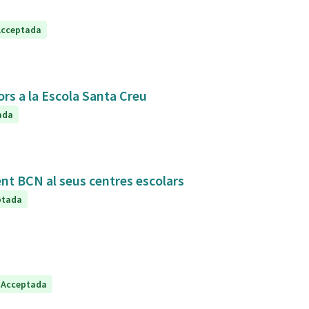
Acceptada
ors a la Escola Santa Creu
ada
ent BCN al seus centres escolars
ptada
Acceptada