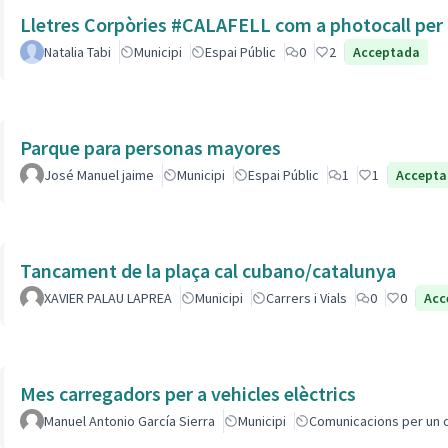
Lletres Corpòries #CALAFELL com a photocall per l
Natalia Tabi
Municipi
Espai Públic
0
2
Acceptada
Parque para personas mayores
José Manuel jaime
Municipi
Espai Públic
1
1
Accept
Tancament de la plaça cal cubano/catalunya
XAVIER PALAU LAPREA
Municipi
Carrers i Vials
0
0
Acc
Mes carregadors per a vehicles elèctrics
Manuel Antonio García Sierra
Municipi
Comunicacions per un 