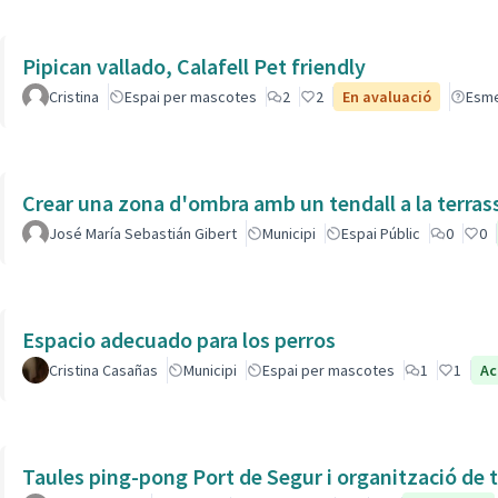
Pipican vallado, Calafell Pet friendly
Cristina
Espai per mascotes
2
2
En avaluació
Esm
Crear una zona d'ombra amb un tendall a la terras
José María Sebastián Gibert
Municipi
Espai Públic
0
0
Espacio adecuado para los perros
Cristina Casañas
Municipi
Espai per mascotes
1
1
Ac
Taules ping-pong Port de Segur i organització de t