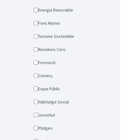
Energia Renovable
Fons Marins
Turisme Sostenible
Residuos Cero
Formació
Comerç
Espai Públic
Habitatge Social
Joventut
Platges