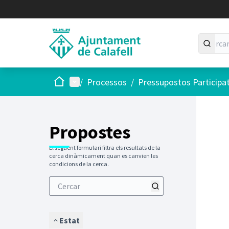
Inici
Menú principal
/
Processos
/
Pressupostos Participa
Saltar
El següen
+
−
Propostes
El següent formulari filtra els resultats de la
cerca dinàmicament quan es canvien les
condicions de la cerca.
Estat