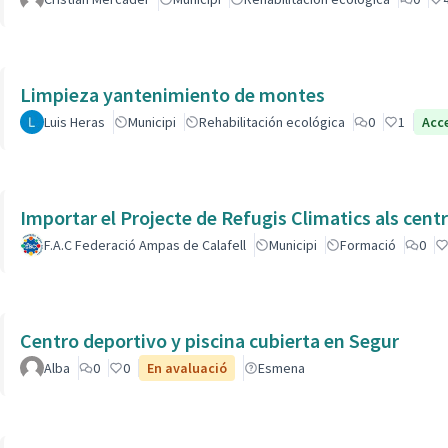
Limpieza yantenimiento de montes
Luis Heras
Municipi
Rehabilitación ecológica
0
1
Acc
Importar el Projecte de Refugis Climatics als cent
F.A.C Federació Ampas de Calafell
Municipi
Formació
0
Centro deportivo y piscina cubierta en Segur
Alba
0
0
En avaluació
Esmena