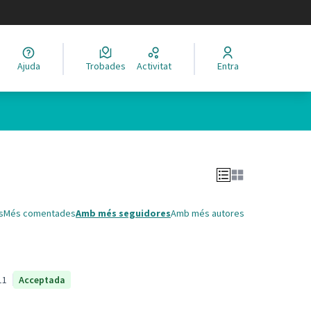
legir el idioma
Ajuda
Trobades
Activitat
Entra
Leaflet
|
©
HERE maps
 com a punts al mapa. L'element es pot fer servir amb un lector 
s
Més comentades
Amb més seguidores
Amb més autores
11
Acceptada