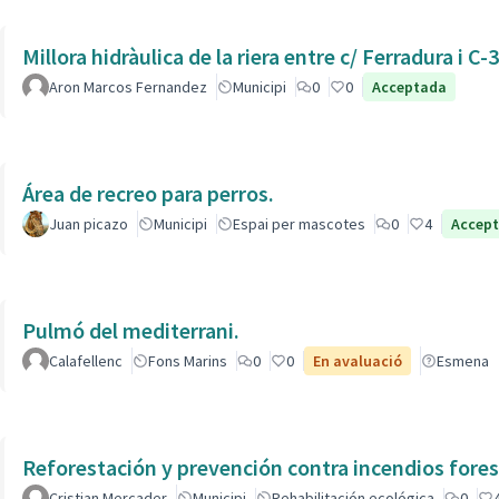
Millora hidràulica de la riera entre c/ Ferradura i C-
Aron Marcos Fernandez
Municipi
0
0
Acceptada
Área de recreo para perros.
Juan picazo
Municipi
Espai per mascotes
0
4
Accep
Pulmó del mediterrani.
Calafellenc
Fons Marins
0
0
En avaluació
Esmena
Reforestación y prevención contra incendios fores
Cristian Mercader
Municipi
Rehabilitación ecológica
0