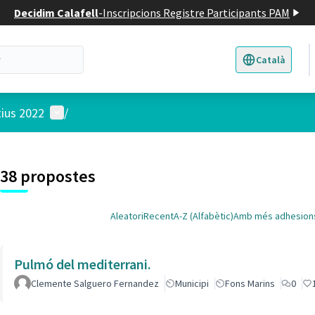
Decidim Calafell
-
Inscripcions Registre Participants PAM
Català
Triar la llengua
E
Menú d'usuari
tius 2022
/
 el mapa
t element és un mapa que presenta els components d'aquesta pàgina
38 propostes
Aleatori
Recent
A-Z (Alfabètic)
Amb més adhesion
Pulmó del mediterrani.
Clemente Salguero Fernandez
Municipi
Fons Marins
0