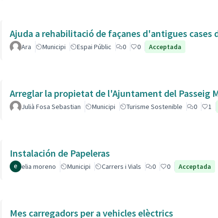
Ajuda a rehabilitació de façanes d'antigues cases de
Ara
Municipi
Espai Públic
0
0
Acceptada
Arreglar la propietat de l'Ajuntament del Passeig
Julià Fosa Sebastian
Municipi
Turisme Sostenible
0
1
Instalación de Papeleras
elia moreno
Municipi
Carrers i Vials
0
0
Acceptada
Mes carregadors per a vehicles elèctrics