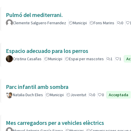
Pulmó del mediterrani.
Clemente Salguero Fernandez
Municipi
Fons Marins
0
Espacio adecuado para los perros
Cristina Casañas
Municipi
Espai per mascotes
1
1
Ac
Parc infantil amb sombra
Natalia Duch Elies
Municipi
Joventut
0
0
Acceptada
Mes carregadors per a vehicles elèctrics
Manuel Antonio García Sierra
Municipi
Comunicacions per un 