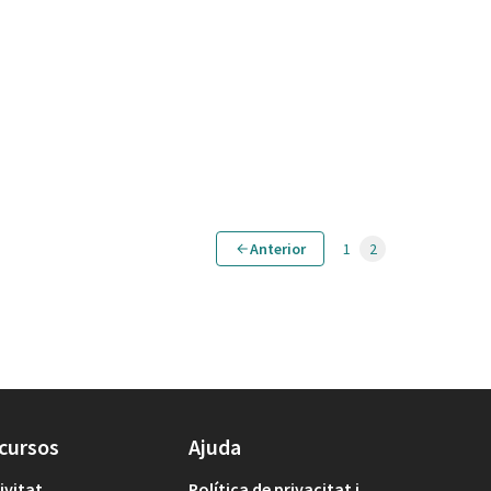
Anterior
1
2
cursos
Ajuda
ivitat
Política de privacitat i