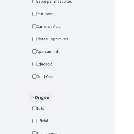
Espai per mascotes
Patrimoni
Carrers i Vials
Pistes Esportives
Aparcaments
Educació
Gent Gran
Origen
Tots
Oficial
Participants