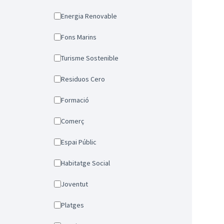
Energia Renovable
Fons Marins
Turisme Sostenible
Residuos Cero
Formació
Comerç
Espai Públic
Habitatge Social
Joventut
Platges