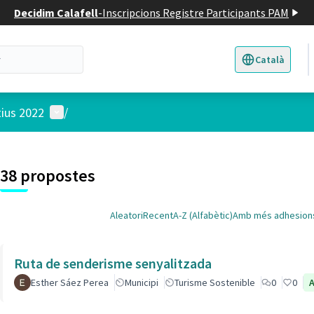
Decidim Calafell
-
Inscripcions Registre Participants PAM
Català
Triar la llengua
E
Menú d'usuari
tius 2022
/
 el mapa
t element és un mapa que presenta els components d'aquesta pàgina
38 propostes
Aleatori
Recent
A-Z (Alfabètic)
Amb més adhesion
Ruta de senderisme senyalitzada
Esther Sáez Perea
Municipi
Turisme Sostenible
0
0