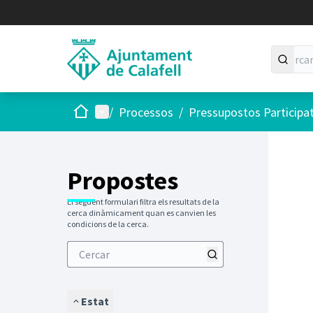
Inici
Menú principal
/
Processos
/
Pressupostos Participa
Saltar
El següen
+
−
Propostes
El següent formulari filtra els resultats de la
cerca dinàmicament quan es canvien les
condicions de la cerca.
Estat