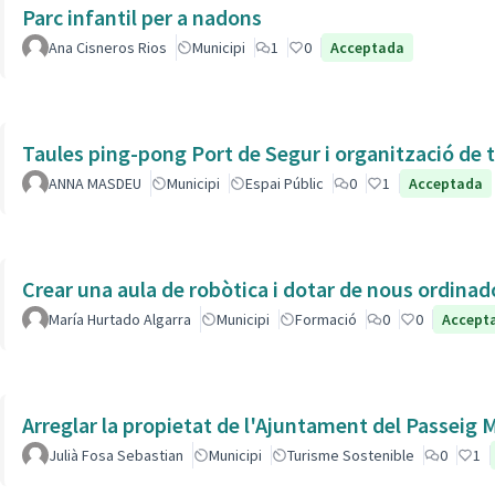
Parc infantil per a nadons
Ana Cisneros Rios
Municipi
1
0
Acceptada
Taules ping-pong Port de Segur i organització de t
ANNA MASDEU
Municipi
Espai Públic
0
1
Acceptada
Crear una aula de robòtica i dotar de nous ordinad
María Hurtado Algarra
Municipi
Formació
0
0
Accept
Arreglar la propietat de l'Ajuntament del Passeig
Julià Fosa Sebastian
Municipi
Turisme Sostenible
0
1