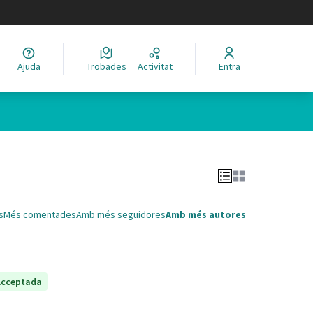
legir el idioma
Ajuda
Trobades
Activitat
Entra
Leaflet
|
©
HERE maps
 com a punts al mapa. L'element es pot fer servir amb un lector 
s
Més comentades
Amb més seguidores
Amb més autores
Acceptada