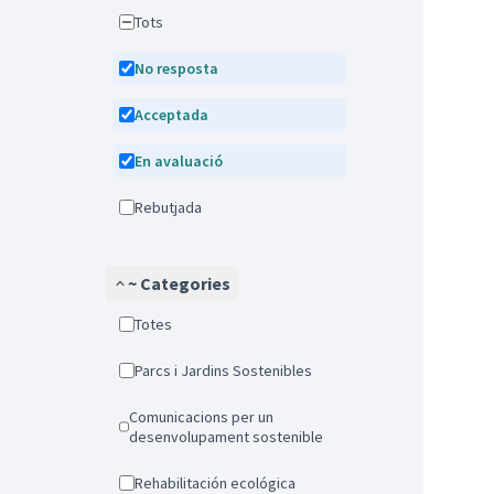
Tots
No resposta
Acceptada
En avaluació
Rebutjada
~ Categories
Totes
Parcs i Jardins Sostenibles
Comunicacions per un
desenvolupament sostenible
Rehabilitación ecológica