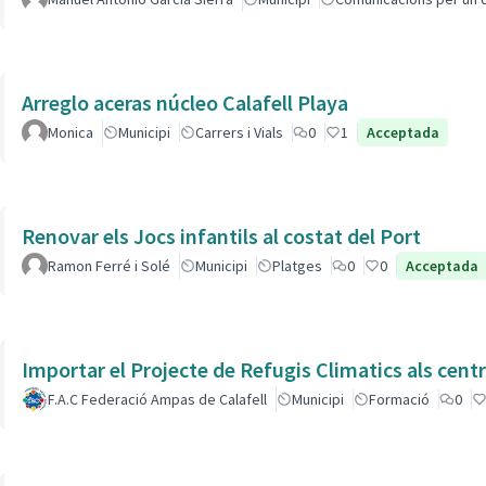
Arreglo aceras núcleo Calafell Playa
Monica
Municipi
Carrers i Vials
0
1
Acceptada
Renovar els Jocs infantils al costat del Port
Ramon Ferré i Solé
Municipi
Platges
0
0
Acceptada
Importar el Projecte de Refugis Climatics als cent
F.A.C Federació Ampas de Calafell
Municipi
Formació
0