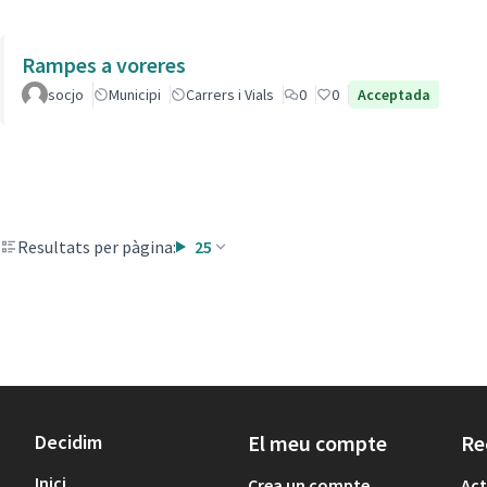
Rampes a voreres
socjo
Municipi
Carrers i Vials
0
0
Acceptada
Resultats per pàgina:
25
Decidim
El meu compte
Re
Inici
Crea un compte
Act