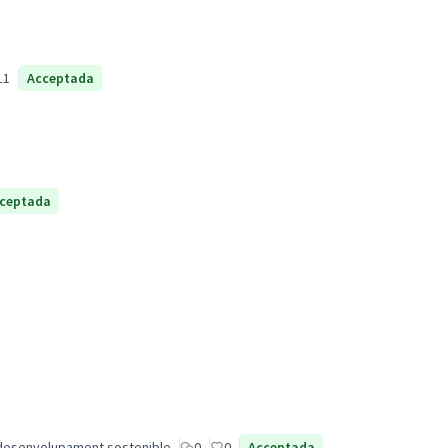
11
Acceptada
ceptada
desenvolupament sostenible
0
0
Acceptada