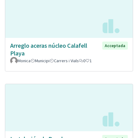
Arreglo aceras núcleo Calafell
Acceptada
Playa
Monica
Municipi
Carrers i Vials
0
1