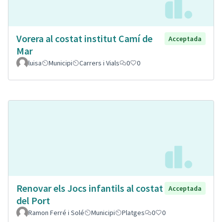
Vorera al costat institut Camí de
Acceptada
Mar
luisa
Municipi
Carrers i Vials
0
0
Renovar els Jocs infantils al costat
Acceptada
del Port
Ramon Ferré i Solé
Municipi
Platges
0
0