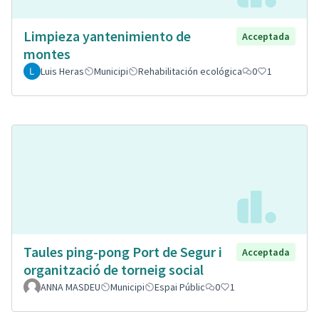
Limpieza yantenimiento de
Acceptada
montes
Luis Heras
Municipi
Rehabilitación ecológica
0
1
Taules ping-pong Port de Segur i
Acceptada
organització de torneig social
ANNA MASDEU
Municipi
Espai Públic
0
1