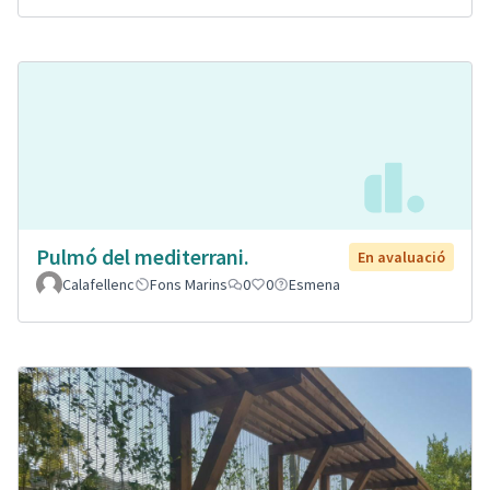
Pulmó del mediterrani.
En avaluació
Calafellenc
Fons Marins
0
0
Esmena