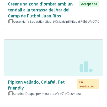
Crear una zona d'ombra amb un
Acceptada
tendall a la terrassa del bar del
Camp de Futbol Juan Ríos
José María Sebastián Gibert
Municipi
Espai Públic
0
0
Pipican vallado, Calafell Pet
En
avaluació
friendly
Cristina
Espai per mascotes
2
2
Esmena