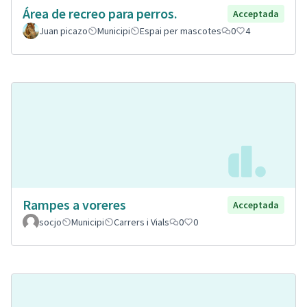
Área de recreo para perros.
Acceptada
Juan picazo
Municipi
Espai per mascotes
0
4
Rampes a voreres
Acceptada
socjo
Municipi
Carrers i Vials
0
0