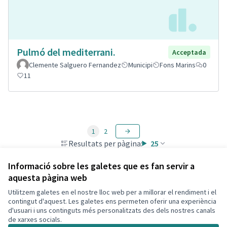
Pulmó del mediterrani.
Acceptada
Clemente Salguero Fernandez
Municipi
Fons Marins
0
11
1
2
Resultats per pàgina:
25
Informació sobre les galetes que es fan servir a
aquesta pàgina web
Utilitzem galetes en el nostre lloc web per a millorar el rendiment i el
Termes i condicions d'ús
contingut d'aquest. Les galetes ens permeten oferir una experiència
Configuració de les galetes
d'usuari i uns continguts més personalitzats des dels nostres canals
Decidim Calafell a X
Decidim Calafell a Facebook
Decidim Calafell a YouTube
Decidim Calafell a GitHub
de xarxes socials.