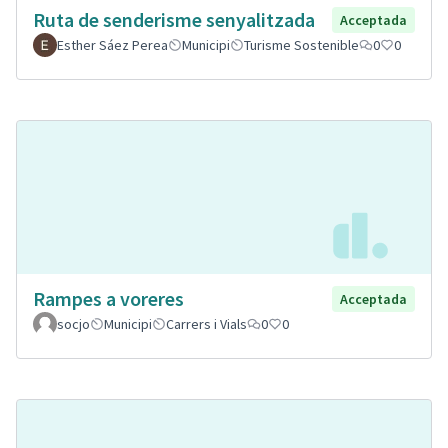
Ruta de senderisme senyalitzada
Acceptada
Esther Sáez Perea
Municipi
Turisme Sostenible
0
0
Rampes a voreres
Acceptada
socjo
Municipi
Carrers i Vials
0
0