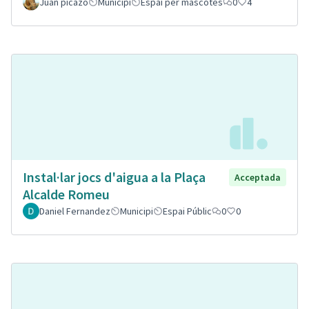
Juan picazo
Municipi
Espai per mascotes
0
4
Instal·lar jocs d'aigua a la Plaça
Acceptada
Alcalde Romeu
Daniel Fernandez
Municipi
Espai Públic
0
0