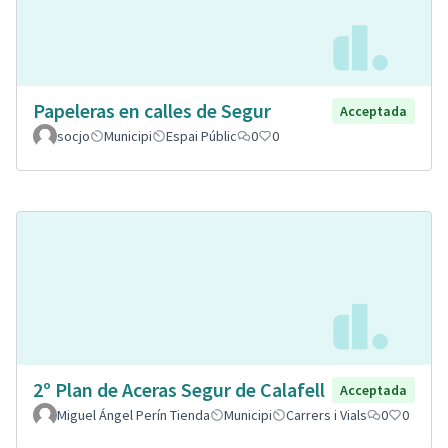
Papeleras en calles de Segur
Acceptada
socjo
Municipi
Espai Públic
0
0
2º Plan de Aceras Segur de Calafell
Acceptada
Miguel Ángel Perín Tienda
Municipi
Carrers i Vials
0
0