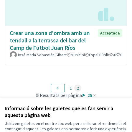
Crear una zona d'ombra amb un
Acceptada
tendall a la terrassa del bar del
Camp de Futbol Juan Ríos
José María Sebastián Gibert
Municipi
Espai Públic
0
0
1
2
Resultats per pàgina:
25
Informació sobre les galetes que es fan servir a
aquesta pàgina web
Utilitzem galetes en el nostre lloc web per a millorar el rendiment i el
Termes i condicions d'ús
contingut d'aquest. Les galetes ens permeten oferir una experiència
Configuració de les galetes