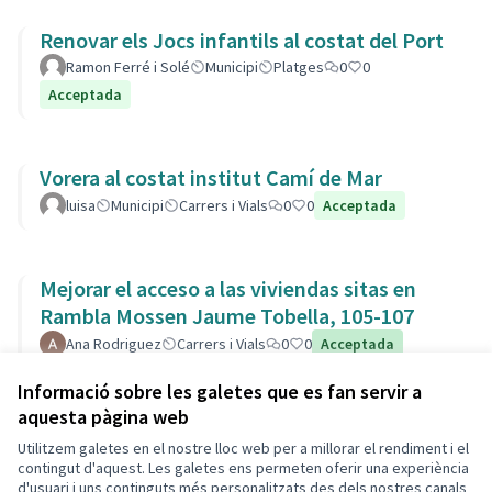
Renovar els Jocs infantils al costat del Port
Ramon Ferré i Solé
Municipi
Platges
0
0
Acceptada
Vorera al costat institut Camí de Mar
luisa
Municipi
Carrers i Vials
0
0
Acceptada
Mejorar el acceso a las viviendas sitas en
Rambla Mossen Jaume Tobella, 105-107
Ana Rodriguez
Carrers i Vials
0
0
Acceptada
Esmena
Informació sobre les galetes que es fan servir a
aquesta pàgina web
Utilitzem galetes en el nostre lloc web per a millorar el rendiment i el
Termes i condicions d'ús
contingut d'aquest. Les galetes ens permeten oferir una experiència
Configuració de les galetes
d'usuari i uns continguts més personalitzats des dels nostres canals
Decidim Calafell a X
Decidim Calafell a Facebook
Decidim Calafell a YouTube
Decidim Calafell a GitHub