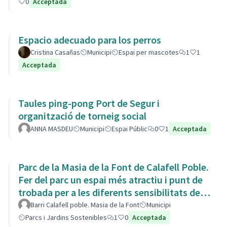
0
Acceptada
Espacio adecuado para los perros
Cristina Casañas
Municipi
Espai per mascotes
1
1
Acceptada
Taules ping-pong Port de Segur i
organització de torneig social
ANNA MASDEU
Municipi
Espai Públic
0
1
Acceptada
Parc de la Masia de la Font de Calafell Poble.
Fer del parc un espai més atractiu i punt de
trobada per a les diferents sensibilitats del
barri.
Barri Calafell poble. Masia de la Font
Municipi
Parcs i Jardins Sostenibles
1
0
Acceptada