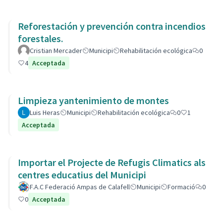
Reforestación y prevención contra incendios
forestales.
Cristian Mercader
Municipi
Rehabilitación ecológica
0
4
Acceptada
Limpieza yantenimiento de montes
Luis Heras
Municipi
Rehabilitación ecológica
0
1
Acceptada
Importar el Projecte de Refugis Climatics als
centres educatius del Municipi
F.A.C Federació Ampas de Calafell
Municipi
Formació
0
0
Acceptada