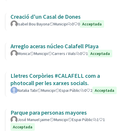
Creació d'un Casal de Dones
Isabel Bou Bayona
Municipi
0
0
Acceptada
Arreglo aceras núcleo Calafell Playa
Monica
Municipi
Carrers i Vials
0
1
Acceptada
Lletres Corpòries #CALAFELL com a
photocall per les xarxes socials.
Natalia Tabi
Municipi
Espai Públic
0
2
Acceptada
Parque para personas mayores
José Manuel jaime
Municipi
Espai Públic
1
1
Acceptada