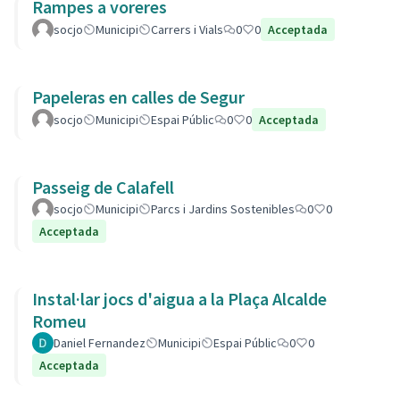
Rampes a voreres
socjo
Municipi
Carrers i Vials
0
0
Acceptada
Papeleras en calles de Segur
socjo
Municipi
Espai Públic
0
0
Acceptada
Passeig de Calafell
socjo
Municipi
Parcs i Jardins Sostenibles
0
0
Acceptada
Instal·lar jocs d'aigua a la Plaça Alcalde
Romeu
Daniel Fernandez
Municipi
Espai Públic
0
0
Acceptada