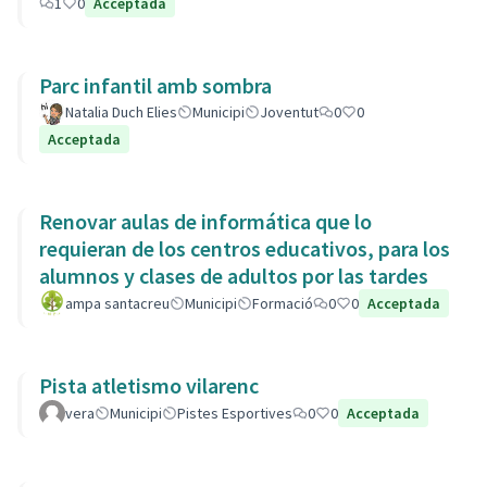
1
0
Acceptada
Parc infantil amb sombra
Natalia Duch Elies
Municipi
Joventut
0
0
Acceptada
Renovar aulas de informática que lo
requieran de los centros educativos, para los
alumnos y clases de adultos por las tardes
ampa santacreu
Municipi
Formació
0
0
Acceptada
Pista atletismo vilarenc
vera
Municipi
Pistes Esportives
0
0
Acceptada