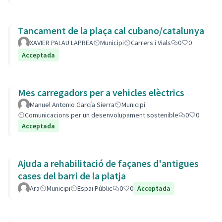
Tancament de la plaça cal cubano/catalunya
XAVIER PALAU LAPREA
Municipi
Carrers i Vials
0
0
Acceptada
Mes carregadors per a vehicles elèctrics
Manuel Antonio García Sierra
Municipi
Comunicacions per un desenvolupament sostenible
0
0
Acceptada
Ajuda a rehabilitació de façanes d'antigues
cases del barri de la platja
Ara
Municipi
Espai Públic
0
0
Acceptada