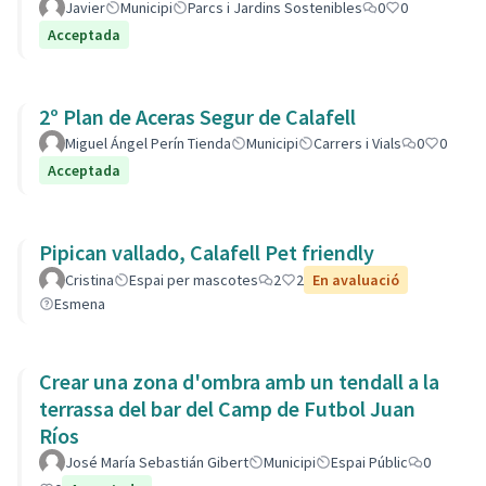
Javier
Municipi
Parcs i Jardins Sostenibles
0
0
Acceptada
2º Plan de Aceras Segur de Calafell
Miguel Ángel Perín Tienda
Municipi
Carrers i Vials
0
0
Acceptada
Pipican vallado, Calafell Pet friendly
Cristina
Espai per mascotes
2
2
En avaluació
Esmena
Crear una zona d'ombra amb un tendall a la
terrassa del bar del Camp de Futbol Juan
Ríos
José María Sebastián Gibert
Municipi
Espai Públic
0