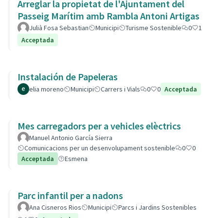
Arreglar la propietat de l'Ajuntament del
Passeig Marítim amb Rambla Antoni Artigas
Julià Fosa Sebastian
Municipi
Turisme Sostenible
0
1
Acceptada
Instalación de Papeleras
elia moreno
Municipi
Carrers i Vials
0
0
Acceptada
Mes carregadors per a vehicles elèctrics
Manuel Antonio García Sierra
Comunicacions per un desenvolupament sostenible
0
0
Acceptada
Esmena
Parc infantil per a nadons
Ana Cisneros Rios
Municipi
Parcs i Jardins Sostenibles