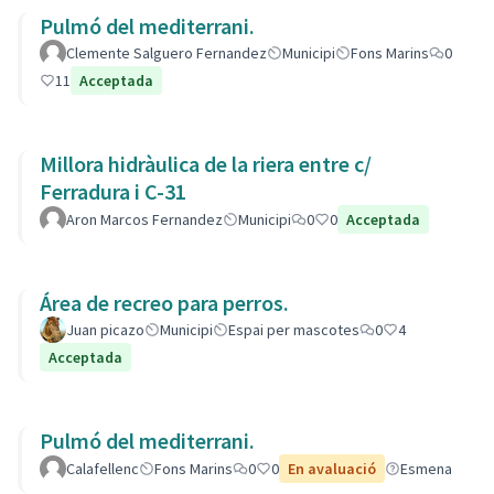
Pulmó del mediterrani.
Clemente Salguero Fernandez
Municipi
Fons Marins
0
11
Acceptada
Millora hidràulica de la riera entre c/
Ferradura i C-31
Aron Marcos Fernandez
Municipi
0
0
Acceptada
Área de recreo para perros.
Juan picazo
Municipi
Espai per mascotes
0
4
Acceptada
Pulmó del mediterrani.
Calafellenc
Fons Marins
0
0
En avaluació
Esmena