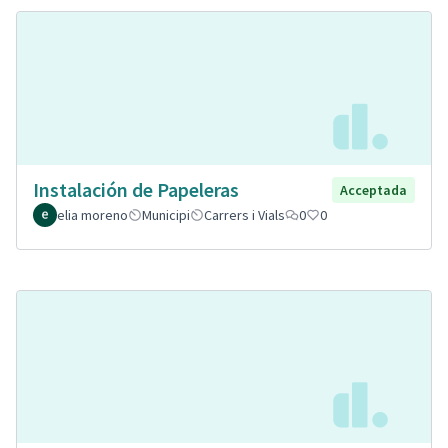
Instalación de Papeleras
Acceptada
elia moreno
Municipi
Carrers i Vials
0
0