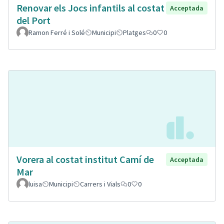
Renovar els Jocs infantils al costat
Acceptada
del Port
Ramon Ferré i Solé
Municipi
Platges
0
0
Vorera al costat institut Camí de
Acceptada
Mar
luisa
Municipi
Carrers i Vials
0
0