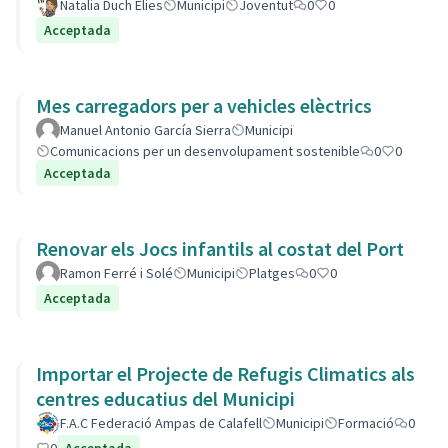
Natalia Duch Elies
Municipi
Joventut
0
0
Acceptada
Mes carregadors per a vehicles elèctrics
Manuel Antonio García Sierra
Municipi
Comunicacions per un desenvolupament sostenible
0
0
Acceptada
Renovar els Jocs infantils al costat del Port
Ramon Ferré i Solé
Municipi
Platges
0
0
Acceptada
Importar el Projecte de Refugis Climatics als
centres educatius del Municipi
F.A.C Federació Ampas de Calafell
Municipi
Formació
0