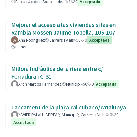
Parcs i Jardins Sostenibles
1
0
Acceptada
Mejorar el acceso a las viviendas sitas en
Rambla Mossen Jaume Tobella, 105-107
Ana Rodriguez
Carrers i Vials
0
0
Acceptada
Esmena
Millora hidràulica de la riera entre c/
Ferradura i C-31
Aron Marcos Fernandez
Municipi
0
0
Acceptada
Tancament de la plaça cal cubano/catalunya
XAVIER PALAU LAPREA
Municipi
Carrers i Vials
0
0
Acceptada