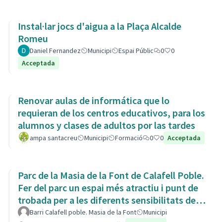
Instal·lar jocs d'aigua a la Plaça Alcalde
Romeu
Daniel Fernandez
Municipi
Espai Públic
0
0
Acceptada
Renovar aulas de informática que lo
requieran de los centros educativos, para los
alumnos y clases de adultos por las tardes
ampa santacreu
Municipi
Formació
0
0
Acceptada
Parc de la Masia de la Font de Calafell Poble.
Fer del parc un espai més atractiu i punt de
trobada per a les diferents sensibilitats del
barri.
Barri Calafell poble. Masia de la Font
Municipi