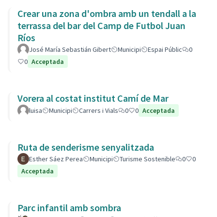
Crear una zona d'ombra amb un tendall a la
terrassa del bar del Camp de Futbol Juan
Ríos
José María Sebastián Gibert
Municipi
Espai Públic
0
0
Acceptada
Vorera al costat institut Camí de Mar
luisa
Municipi
Carrers i Vials
0
0
Acceptada
Ruta de senderisme senyalitzada
Esther Sáez Perea
Municipi
Turisme Sostenible
0
0
Acceptada
Parc infantil amb sombra