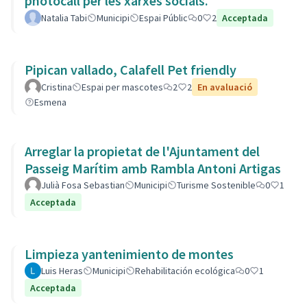
photocall per les xarxes socials.
Natalia Tabi
Municipi
Espai Públic
0
2
Acceptada
Pipican vallado, Calafell Pet friendly
Cristina
Espai per mascotes
2
2
En avaluació
Esmena
Arreglar la propietat de l'Ajuntament del
Passeig Marítim amb Rambla Antoni Artigas
Julià Fosa Sebastian
Municipi
Turisme Sostenible
0
1
Acceptada
Limpieza yantenimiento de montes
Luis Heras
Municipi
Rehabilitación ecológica
0
1
Acceptada