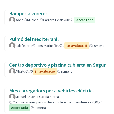
Rampes a voreres
socjo
Municipi
Carrers i Vials
0
0
Acceptada
Pulmó del mediterrani.
Calafellenc
Fons Marins
0
0
En avaluació
Esmena
Centro deportivo y piscina cubierta en Segur
Alba
0
0
En avaluació
Esmena
Mes carregadors per a vehicles elèctrics
Manuel Antonio García Sierra
Comunicacions per un desenvolupament sostenible
0
0
Acceptada
Esmena