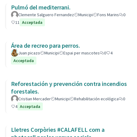
Pulmó del mediterrani.
Clemente Salguero Fernandez
Municipi
Fons Marins
0
11
Acceptada
Área de recreo para perros.
Juan picazo
Municipi
Espai per mascotes
0
4
Acceptada
Reforestación y prevención contra incendios
forestales.
Cristian Mercader
Municipi
Rehabilitación ecológica
0
4
Acceptada
Lletres Corpòries #CALAFELL com a