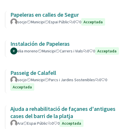
Papeleras en calles de Segur
socjo
Municipi
Espai Públic
0
0
Acceptada
Instalación de Papeleras
elia moreno
Municipi
Carrers i Vials
0
0
Acceptada
Passeig de Calafell
socjo
Municipi
Parcs i Jardins Sostenibles
0
0
Acceptada
Ajuda a rehabilitació de façanes d'antigues
cases del barri de la platja
Ara
Espai Públic
0
0
Acceptada