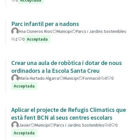
0
Acceptada
Parc infantil per a nadons
Ana Cisneros Rios
Municipi
Parcs i Jardins Sostenibles
1
0
Acceptada
Crear una aula de robòtica i dotar de nous
ordinadors a la Escola Santa Creu
María Hurtado Algarra
Municipi
Formació
0
0
Acceptada
Aplicar el projecte de Refugis Climatics que
està fent BCN al seus centres escolars
Javier
Municipi
Parcs i Jardins Sostenibles
0
0
Acceptada