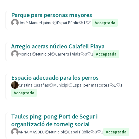
Parque para personas mayores
José Manuel jaime
Espai Públic
1
1
Acceptada
Arreglo aceras núcleo Calafell Playa
Monica
Municipi
Carrers i Vials
0
1
Acceptada
Espacio adecuado para los perros
Cristina Casañas
Municipi
Espai per mascotes
1
1
Acceptada
Taules ping-pong Port de Segur i
organització de torneig social
ANNA MASDEU
Municipi
Espai Públic
0
1
Acceptada