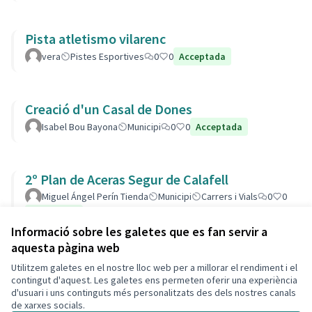
Pista atletismo vilarenc
vera
Pistes Esportives
0
0
Acceptada
Creació d'un Casal de Dones
Isabel Bou Bayona
Municipi
0
0
Acceptada
2º Plan de Aceras Segur de Calafell
Miguel Ángel Perín Tienda
Municipi
Carrers i Vials
0
0
Acceptada
Informació sobre les galetes que es fan servir a
aquesta pàgina web
Utilitzem galetes en el nostre lloc web per a millorar el rendiment i el
Termes i condicions d'ús
contingut d'aquest. Les galetes ens permeten oferir una experiència
Configuració de les galetes
d'usuari i uns continguts més personalitzats des dels nostres canals
Decidim Calafell a X
Decidim Calafell a Facebook
Decidim Calafell a YouTube
Decidim Calafell a GitHub
de xarxes socials.