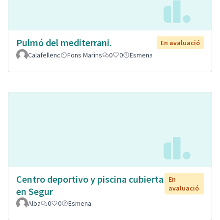
Pulmó del mediterrani.
En avaluació
Calafellenc
Fons Marins
0
0
Esmena
Centro deportivo y piscina cubierta
En
avaluació
en Segur
Alba
0
0
Esmena