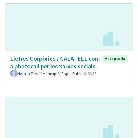
Lletres Corpòries #CALAFELL com
Acceptada
a photocall per les xarxes socials.
Natalia Tabi
Municipi
Espai Públic
0
2