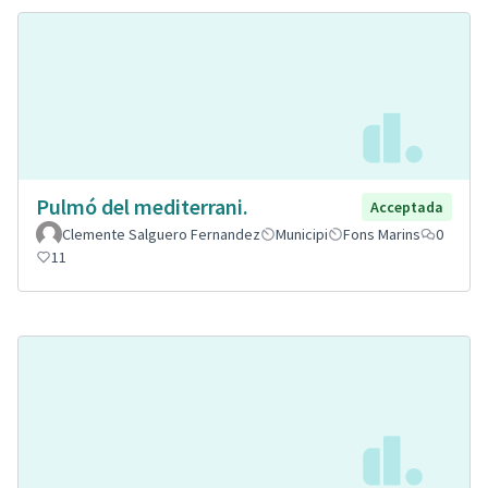
Pulmó del mediterrani.
Acceptada
Clemente Salguero Fernandez
Municipi
Fons Marins
0
11