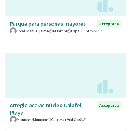
Parque para personas mayores
Acceptada
José Manuel jaime
Municipi
Espai Públic
1
1
Arreglo aceras núcleo Calafell
Acceptada
Playa
Monica
Municipi
Carrers i Vials
0
1