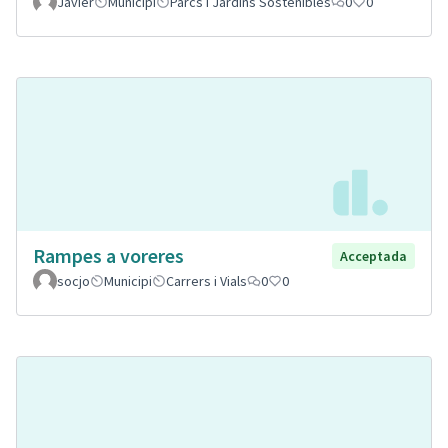
Javier
Municipi
Parcs i Jardins Sostenibles
0
0
Rampes a voreres
Acceptada
socjo
Municipi
Carrers i Vials
0
0