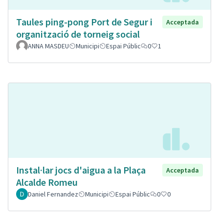
Taules ping-pong Port de Segur i
Acceptada
organització de torneig social
ANNA MASDEU
Municipi
Espai Públic
0
1
Instal·lar jocs d'aigua a la Plaça
Acceptada
Alcalde Romeu
Daniel Fernandez
Municipi
Espai Públic
0
0