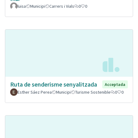
luisa
Municipi
Carrers i Vials
0
0
Ruta de senderisme senyalitzada
Acceptada
Esther Sáez Perea
Municipi
Turisme Sostenible
0
0