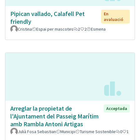
Pipican vallado, Calafell Pet
En
avaluació
friendly
Cristina
Espai per mascotes
2
2
Esmena
Arreglar la propietat de
Acceptada
l'Ajuntament del Passeig Marítim
amb Rambla Antoni Artigas
Julià Fosa Sebastian
Municipi
Turisme Sostenible
0
1