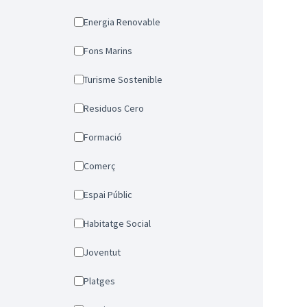
Energia Renovable
Fons Marins
Turisme Sostenible
Residuos Cero
Formació
Comerç
Espai Públic
Habitatge Social
Joventut
Platges