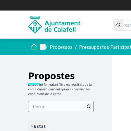
Inici
Menú principal
/
Processos
/
Pressupostos Participa
Saltar
El següen
+
−
Propostes
El següent formulari filtra els resultats de la
cerca dinàmicament quan es canvien les
condicions de la cerca.
Estat