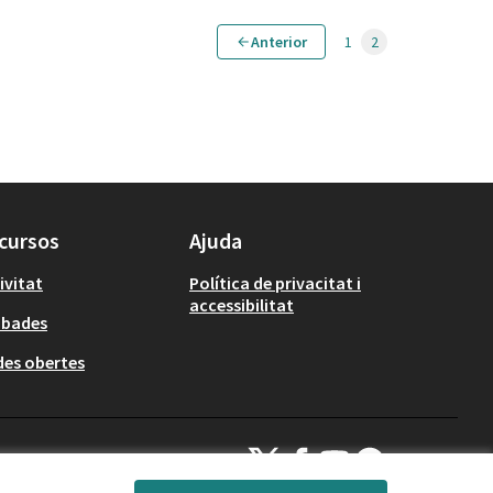
Anterior
1
2
cursos
Ajuda
ivitat
Política de privacitat i
accessibilitat
obades
es obertes
Decidim Calafell a X
Decidim Calafell a Facebook
Decidim Calafell a YouTube
Decidim Calafell a Gi
(Enllaç extern)
(Enllaç extern)
(Enllaç extern)
(Enllaç extern)