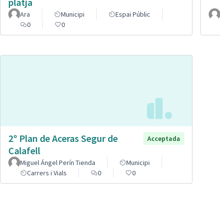
platja
Ara
Municipi
Espai Públic
0
0
2º Plan de Aceras Segur de
Acceptada
Calafell
Miguel Ángel Perín Tienda
Municipi
Carrers i Vials
0
0