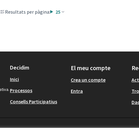
Resultats per pàgina:
25
Decidim
El meu compte
Re
Inici
Crea un compte
Act
ativa.
Processos
Entra
Tr
Consells Participatius
Dad