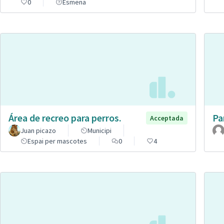
0
Esmena
Área de recreo para perros.
Pa
Acceptada
Juan picazo
Municipi
Espai per mascotes
0
4