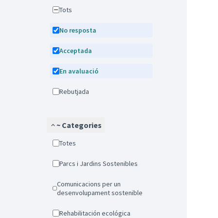
Tots
No resposta
Acceptada
En avaluació
Rebutjada
~ Categories
Totes
Parcs i Jardins Sostenibles
Comunicacions per un
desenvolupament sostenible
Rehabilitación ecológica