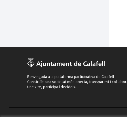
Benvinguda a la plataforma participativa de Calafell
Construïm una societat més oberta, transparent i col·labor
Uneix-te, participa i decideix.
Termes i condicions d'ús
Configuració de les galetes