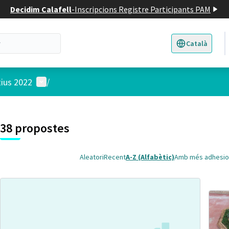
Decidim Calafell
-
Inscripcions Registre Participants PAM
Català
Triar la llengua
E
Menú d'usuari
tius 2022
/
 el mapa
t element és un mapa que presenta els components d'aquesta pàgina
38 propostes
Aleatori
Recent
A-Z (Alfabètic)
Amb més adhesio