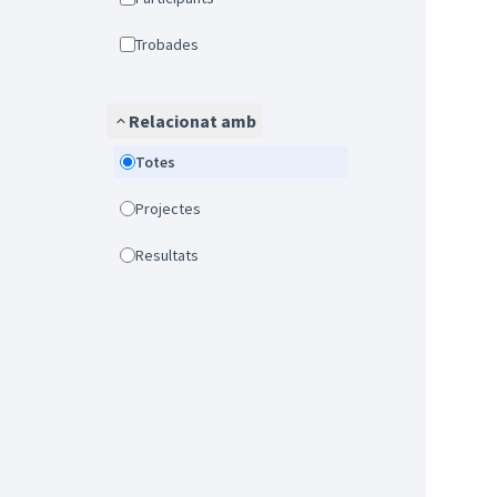
Trobades
Relacionat amb
Totes
Projectes
Resultats