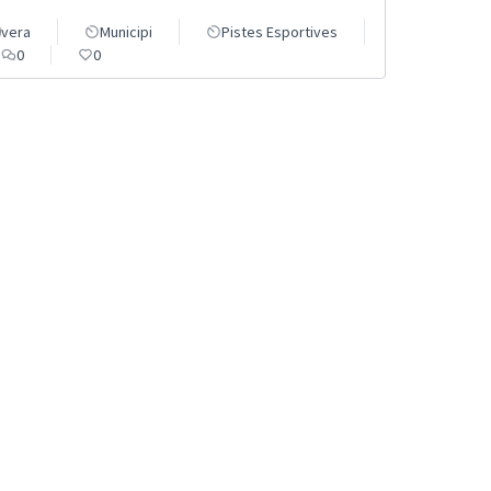
vera
Municipi
Pistes Esportives
0
0