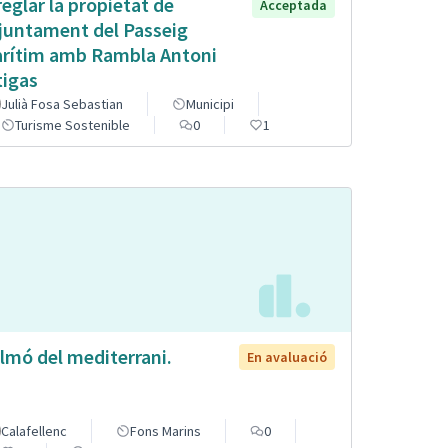
reglar la propietat de
Acceptada
Ajuntament del Passeig
rítim amb Rambla Antoni
tigas
Julià Fosa Sebastian
Municipi
Turisme Sostenible
0
1
lmó del mediterrani.
En avaluació
Calafellenc
Fons Marins
0