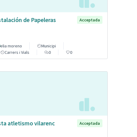
stalación de Papeleras
Acceptada
elia moreno
Municipi
Carrers i Vials
0
0
sta atletismo vilarenc
Acceptada