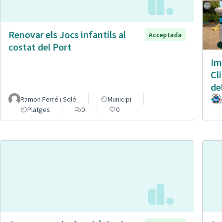
Renovar els Jocs infantils al
Acceptada
costat del Port
Im
Cl
de
Ramon Ferré i Solé
Municipi
Platges
0
0