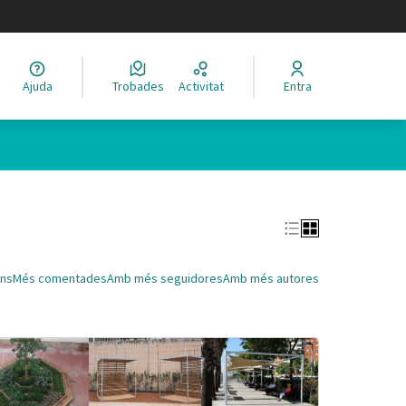
legir el idioma
Ajuda
Trobades
Activitat
Entra
Leaflet
|
©
HERE maps
 com a punts al mapa. L'element es pot fer servir amb un lector 
ns
Més comentades
Amb més seguidores
Amb més autores