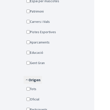
Espai per mascotes
Patrimoni
Carrers i Vials
Pistes Esportives
Aparcaments
Educació
Gent Gran
Origen
Tots
Oficial
Participants