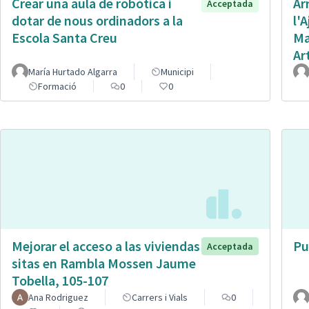
Crear una aula de robòtica i
Ar
Acceptada
dotar de nous ordinadors a la
l'
Escola Santa Creu
Ma
Ar
María Hurtado Algarra
Municipi
Formació
0
0
Mejorar el acceso a las viviendas
Pu
Acceptada
sitas en Rambla Mossen Jaume
Tobella, 105-107
Ana Rodriguez
Carrers i Vials
0