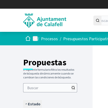
Inicio
Menú principal
/
Procesos
/
Presupuestos Participat
Saltar
El siguie
+
−
Propuestas
El siguiente formulario filtra los resultados
de búsqueda dinámicamente cuando se
cambian las condiciones de búsqueda.
Estado