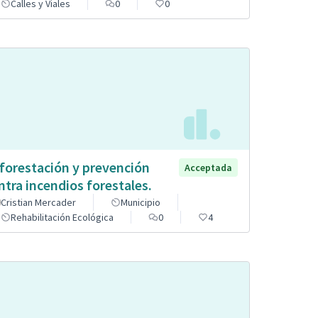
Calles y Viales
0
0
forestación y prevención
Acceptada
ntra incendios forestales.
Cristian Mercader
Municipio
Rehabilitación Ecológica
0
4