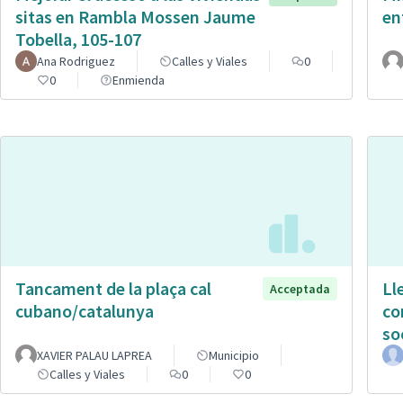
sitas en Rambla Mossen Jaume
en
Tobella, 105-107
Ana Rodriguez
Calles y Viales
0
0
Enmienda
Tancament de la plaça cal
Ll
Acceptada
cubano/catalunya
co
so
XAVIER PALAU LAPREA
Municipio
Calles y Viales
0
0