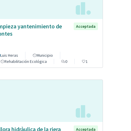
mpieza yantenimiento de
Acceptada
ntes
Luis Heras
Municipio
Rehabilitación Ecológica
0
1
llora hidràulica de la riera
Acceptada