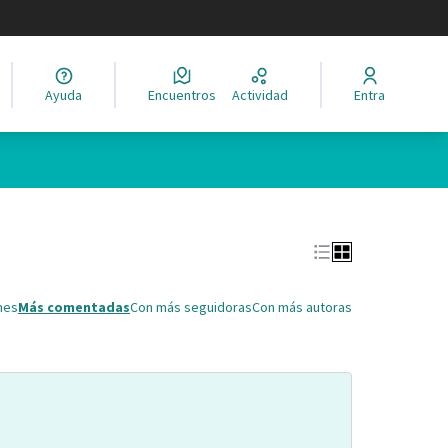
legir el idioma
Ayuda
Encuentros
Actividad
Entra
Leaflet
|
©
HERE maps
ina como puntos en el mapa. El elemento se puede utilizar con un 
nes
Más comentadas
Con más seguidoras
Con más autoras