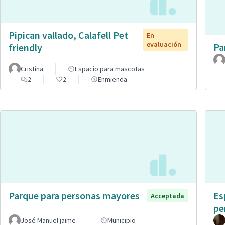
Pipican vallado, Calafell Pet
En
evaluación
Pa
friendly
Cristina
Espacio para mascotas
2
2
Enmienda
Parque para personas mayores
Es
Acceptada
pe
José Manuel jaime
Municipio