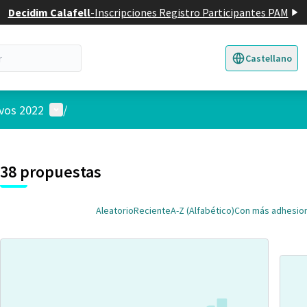
Decidim Calafell
-
Inscripciones Registro Participantes PAM
Castellano
Triar la llengua
E
Menú de usuario
ivos 2022
/
 el mapa
nte elemento es un mapa que presenta los componentes de esta pág
38 propuestas
Aleatorio
Reciente
A-Z (Alfabético)
Con más adhesio