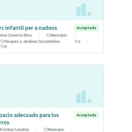
rc infantil per a nadons
Acceptada
Ana Cisneros Rios
Municipio
Parques y Jardines Sostenibles
1
0
pacio adecuado para los
Acceptada
rros
Cristina Casañas
Municipio