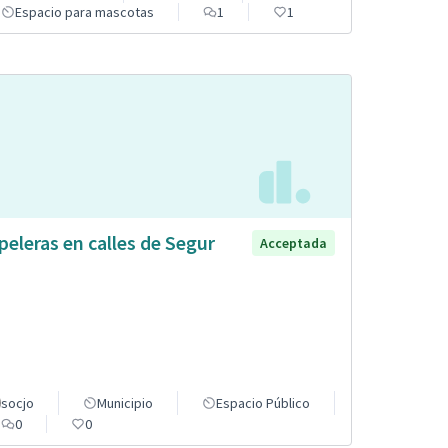
Espacio para mascotas
1
1
peleras en calles de Segur
Acceptada
socjo
Municipio
Espacio Público
0
0