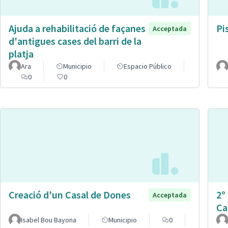
Ajuda a rehabilitació de façanes
Pi
Acceptada
d'antigues cases del barri de la
platja
Ara
Municipio
Espacio Público
0
0
Creació d'un Casal de Dones
2º
Acceptada
Ca
Isabel Bou Bayona
Municipio
0