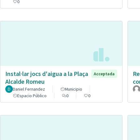
0
Instal·lar jocs d'aigua a la Plaça
Re
Acceptada
Alcalde Romeu
co
Daniel Fernandez
Municipio
Espacio Público
0
0