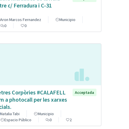
tre c/ Ferradura i C-31
Aron Marcos Fernandez
Municipio
0
0
etres Corpòries #CALAFELL
Acceptada
m a photocall per les xarxes
cials.
Natalia Tabi
Municipio
Espacio Público
0
2