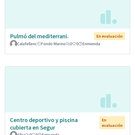
Pulmó del mediterrani.
En evaluación
Calafellenc
Fondo Marino
0
0
Enmienda
Centro deportivo y piscina
En
evaluación
cubierta en Segur
Alba
0
0
Enmienda