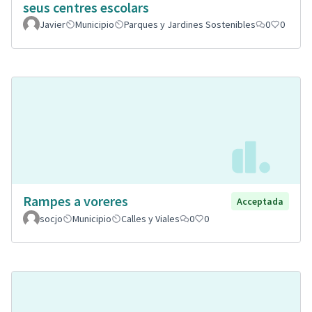
seus centres escolars
Javier
Municipio
Parques y Jardines Sostenibles
0
0
Rampes a voreres
Acceptada
socjo
Municipio
Calles y Viales
0
0