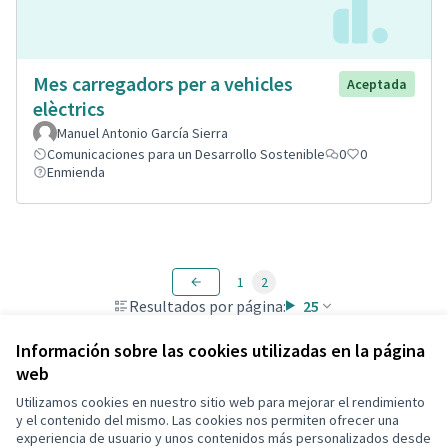
Mes carregadors per a vehicles
Aceptada
elèctrics
Manuel Antonio García Sierra
Comunicaciones para un Desarrollo Sostenible
0
0
Enmienda
1
2
Resultados por página:
25
Información sobre las cookies utilizadas en la página
web
Utilizamos cookies en nuestro sitio web para mejorar el rendimiento
Términos y condiciones de uso
y el contenido del mismo. Las cookies nos permiten ofrecer una
Configuración de cookies
experiencia de usuario y unos contenidos más personalizados desde
Decidim Calafell en X
Decidim Calafell en Facebook
Decidim Calafell en YouTube
Decidim Calafell en GitHub