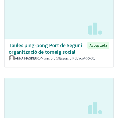
Taules ping-pong Port de Segur i
Acceptada
organització de torneig social
ANNA MASDEU
Municipio
Espacio Público
0
1