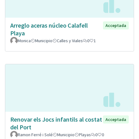
Arreglo aceras núcleo Calafell
Acceptada
Playa
Monica
Municipio
Calles y Viales
0
1
Renovar els Jocs infantils al costat
Acceptada
del Port
Ramon Ferré i Solé
Municipio
Playas
0
0