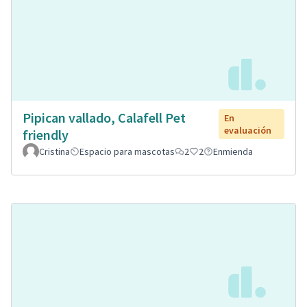
Pipican vallado, Calafell Pet
En
evaluación
friendly
Cristina
Espacio para mascotas
2
2
Enmienda