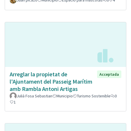
Juan picazo
Municipio
Espacio para mascotas
0
4
Arreglar la propietat de
Acceptada
l'Ajuntament del Passeig Marítim
amb Rambla Antoni Artigas
Julià Fosa Sebastian
Municipio
Turismo Sostenible
0
1