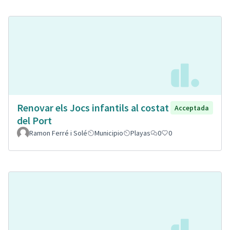
Renovar els Jocs infantils al costat
Acceptada
del Port
Ramon Ferré i Solé
Municipio
Playas
0
0