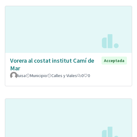
Vorera al costat institut Camí de
Acceptada
Mar
luisa
Municipio
Calles y Viales
0
0