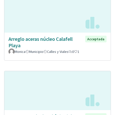
Arreglo aceras núcleo Calafell
Acceptada
Playa
Monica
Municipio
Calles y Viales
0
1