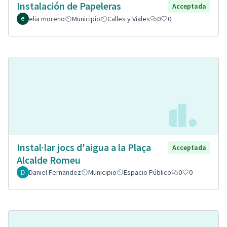
Instalación de Papeleras
Acceptada
elia moreno
Municipio
Calles y Viales
0
0
Instal·lar jocs d'aigua a la Plaça
Acceptada
Alcalde Romeu
Daniel Fernandez
Municipio
Espacio Público
0
0