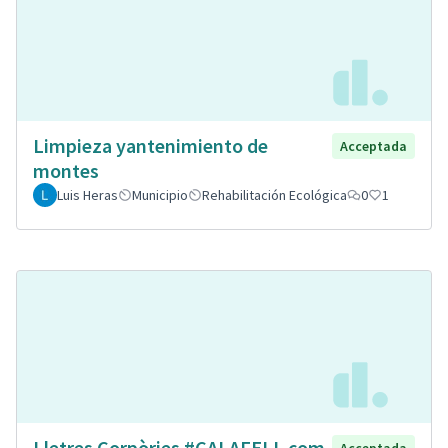
Limpieza yantenimiento de
Acceptada
montes
Luis Heras
Municipio
Rehabilitación Ecológica
0
1
Lletres Corpòries #CALAFELL com