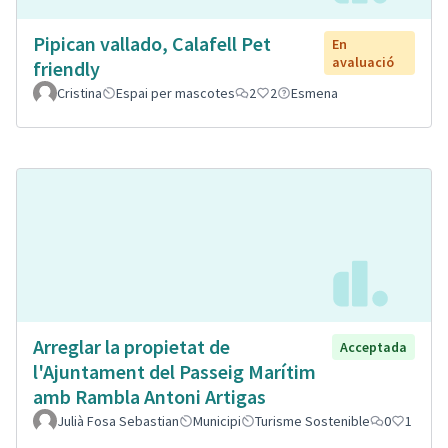
Pipican vallado, Calafell Pet
En
avaluació
friendly
Cristina
Espai per mascotes
2
2
Esmena
Arreglar la propietat de
Acceptada
l'Ajuntament del Passeig Marítim
amb Rambla Antoni Artigas
Julià Fosa Sebastian
Municipi
Turisme Sostenible
0
1