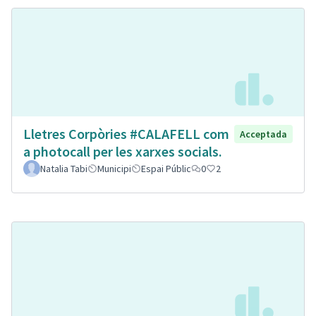
Lletres Corpòries #CALAFELL com
Acceptada
a photocall per les xarxes socials.
Natalia Tabi
Municipi
Espai Públic
0
2