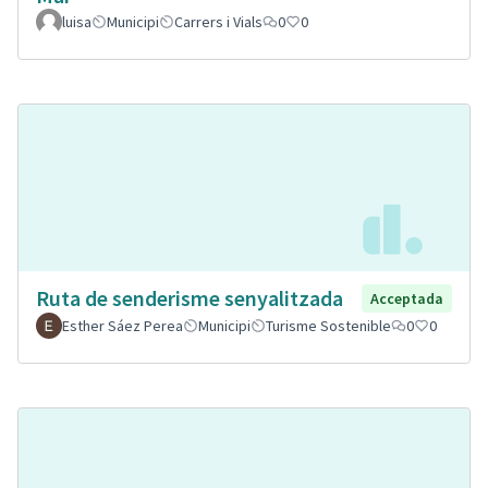
luisa
Municipi
Carrers i Vials
0
0
Ruta de senderisme senyalitzada
Acceptada
Esther Sáez Perea
Municipi
Turisme Sostenible
0
0