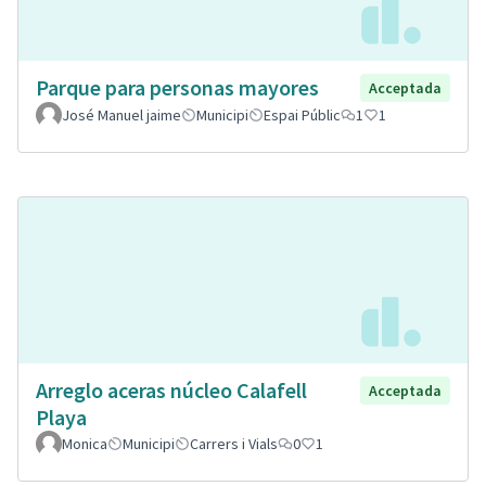
Parque para personas mayores
Acceptada
José Manuel jaime
Municipi
Espai Públic
1
1
Arreglo aceras núcleo Calafell
Acceptada
Playa
Monica
Municipi
Carrers i Vials
0
1