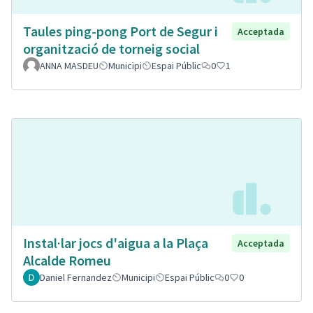
Taules ping-pong Port de Segur i
Acceptada
organització de torneig social
ANNA MASDEU
Municipi
Espai Públic
0
1
Instal·lar jocs d'aigua a la Plaça
Acceptada
Alcalde Romeu
Daniel Fernandez
Municipi
Espai Públic
0
0