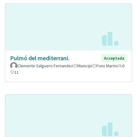
Pulmó del mediterrani.
Acceptada
Clemente Salguero Fernandez
Municipi
Fons Marins
0
11