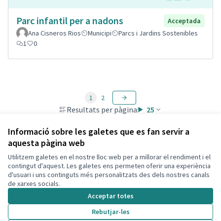
Parc infantil per a nadons
Acceptada
Ana Cisneros Rios
Municipi
Parcs i Jardins Sostenibles
1
0
1
2
Resultats per pàgina:
25
Informació sobre les galetes que es fan servir a
aquesta pàgina web
Utilitzem galetes en el nostre lloc web per a millorar el rendiment i el
Termes i condicions d'ús
contingut d'aquest. Les galetes ens permeten oferir una experiència
Configuració de les galetes
d'usuari i uns continguts més personalitzats des dels nostres canals
Decidim Calafell a X
Decidim Calafell a Facebook
Decidim Calafell a YouTube
Decidim Calafell a GitHub
de xarxes socials.
(Enllaç extern)
(Enllaç extern)
(Enllaç extern)
(Enllaç extern)
Acceptar totes
Rebutjar-les