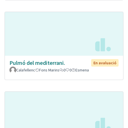
Pulmó del mediterrani.
En avaluació
Calafellenc
Fons Marins
0
0
Esmena