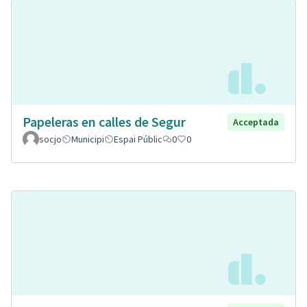
Papeleras en calles de Segur
Acceptada
socjo
Municipi
Espai Públic
0
0