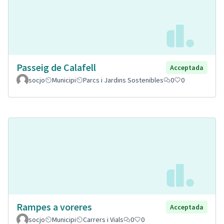
Passeig de Calafell
Acceptada
socjo
Municipi
Parcs i Jardins Sostenibles
0
0
Rampes a voreres
Acceptada
socjo
Municipi
Carrers i Vials
0
0