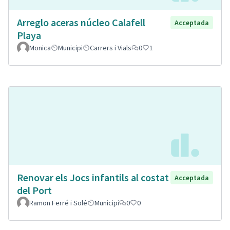
Arreglo aceras núcleo Calafell
Acceptada
Playa
Monica
Municipi
Carrers i Vials
0
1
Renovar els Jocs infantils al costat
Acceptada
del Port
Ramon Ferré i Solé
Municipi
0
0