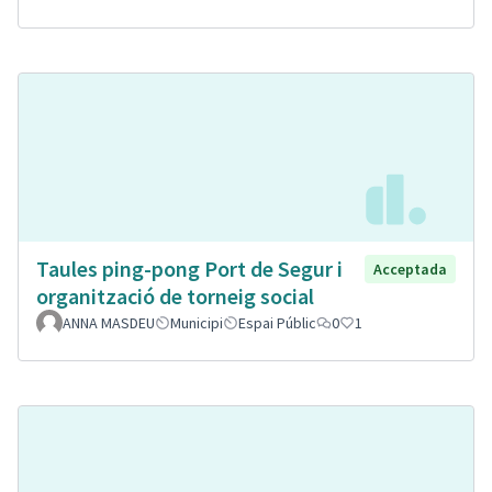
Taules ping-pong Port de Segur i
Acceptada
organització de torneig social
ANNA MASDEU
Municipi
Espai Públic
0
1