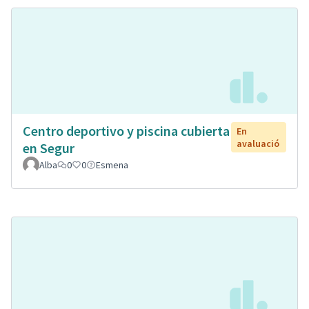
Centro deportivo y piscina cubierta
En
avaluació
en Segur
Alba
0
0
Esmena