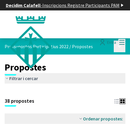
Decidim Calafell
-
Inscripcions Registre Participants PAM
Menú
Entra
Menú p
Pressupostos Participatius 2022
/
Propostes
Propostes
Filtrar i cercar
Saltar el mapa
Leaflet
|
©
HERE maps
El següent element és un mapa que presenta els components d'aq
+
38 propostes
−
Ordenar propostes: