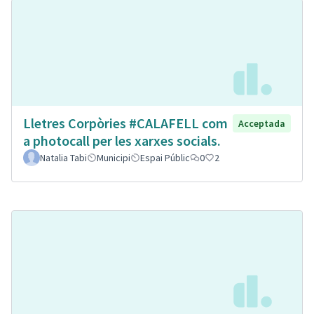
Lletres Corpòries #CALAFELL com
Acceptada
a photocall per les xarxes socials.
Natalia Tabi
Municipi
Espai Públic
0
2