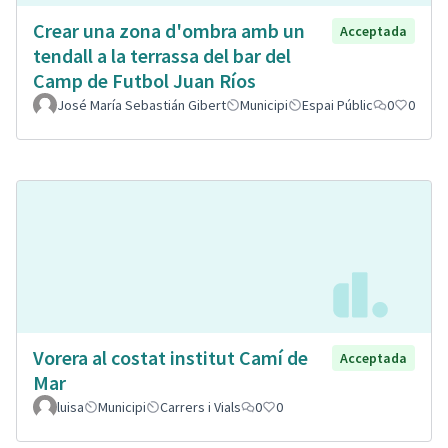
Crear una zona d'ombra amb un
Acceptada
tendall a la terrassa del bar del
Camp de Futbol Juan Ríos
José María Sebastián Gibert
Municipi
Espai Públic
0
0
Vorera al costat institut Camí de
Acceptada
Mar
luisa
Municipi
Carrers i Vials
0
0