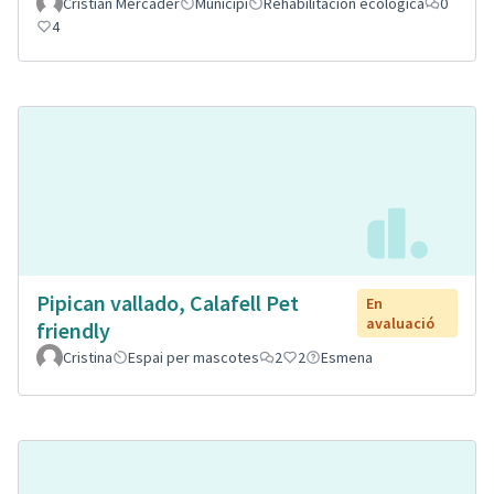
Cristian Mercader
Municipi
Rehabilitación ecológica
0
4
Pipican vallado, Calafell Pet
En
avaluació
friendly
Cristina
Espai per mascotes
2
2
Esmena