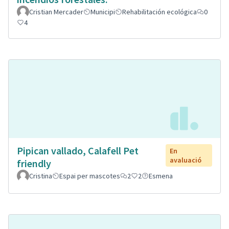
Cristian Mercader
Municipi
Rehabilitación ecológica
0
4
Pipican vallado, Calafell Pet
En
avaluació
friendly
Cristina
Espai per mascotes
2
2
Esmena