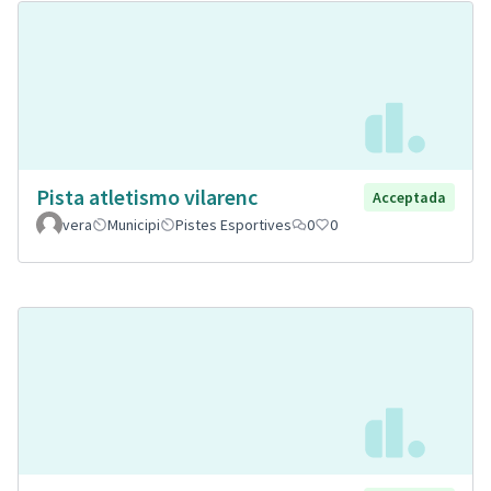
Pista atletismo vilarenc
Acceptada
vera
Municipi
Pistes Esportives
0
0