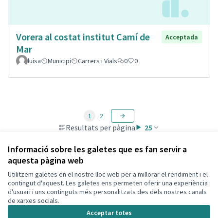
Vorera al costat institut Camí de
Acceptada
Mar
luisa
Municipi
Carrers i Vials
0
0
1
2
Resultats per pàgina:
25
Informació sobre les galetes que es fan servir a
aquesta pàgina web
Utilitzem galetes en el nostre lloc web per a millorar el rendiment i el
Termes i condicions d'ús
contingut d'aquest. Les galetes ens permeten oferir una experiència
Configuració de les galetes
d'usuari i uns continguts més personalitzats des dels nostres canals
Decidim Calafell a X
Decidim Calafell a Facebook
Decidim Calafell a YouTube
Decidim Calafell a GitHub
de xarxes socials.
(Enllaç extern)
(Enllaç extern)
(Enllaç extern)
(Enllaç extern)
Acceptar totes