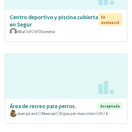
Centro deportivo y piscina cubierta
En
avaluació
en Segur
Alba
0
0
Esmena
Área de recreo para perros.
Acceptada
Juan picazo
Municipi
Espai per mascotes
0
4