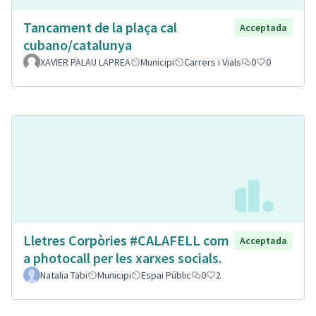
Tancament de la plaça cal
Acceptada
cubano/catalunya
XAVIER PALAU LAPREA
Municipi
Carrers i Vials
0
0
Lletres Corpòries #CALAFELL com
Acceptada
a photocall per les xarxes socials.
Natalia Tabi
Municipi
Espai Públic
0
2