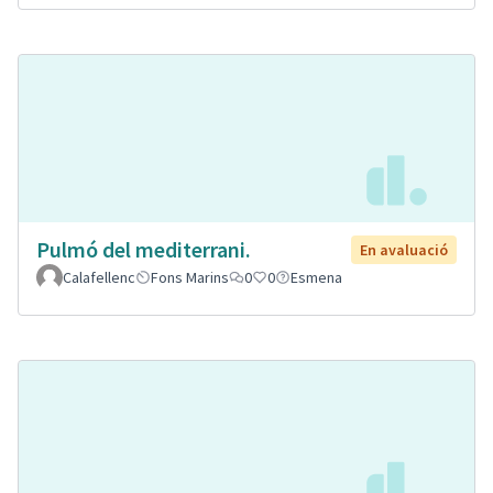
Pulmó del mediterrani.
En avaluació
Calafellenc
Fons Marins
0
0
Esmena