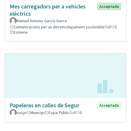
Mes carregadors per a vehicles
Acceptada
elèctrics
Manuel Antonio García Sierra
Comunicacions per un desenvolupament sostenible
0
0
Esmena
Papeleras en calles de Segur
Acceptada
socjo
Municipi
Espai Públic
0
0