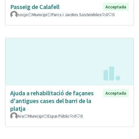
Passeig de Calafell
Acceptada
socjo
Municipi
Parcs i Jardins Sostenibles
0
0
Ajuda a rehabilitació de façanes
Acceptada
d'antigues cases del barri de la
platja
Ara
Municipi
Espai Públic
0
0