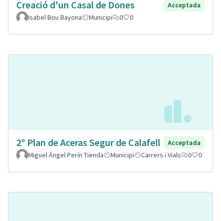
Creació d'un Casal de Dones
Acceptada
Isabel Bou Bayona
Municipi
0
0
2º Plan de Aceras Segur de Calafell
Acceptada
Miguel Ángel Perín Tienda
Municipi
Carrers i Vials
0
0