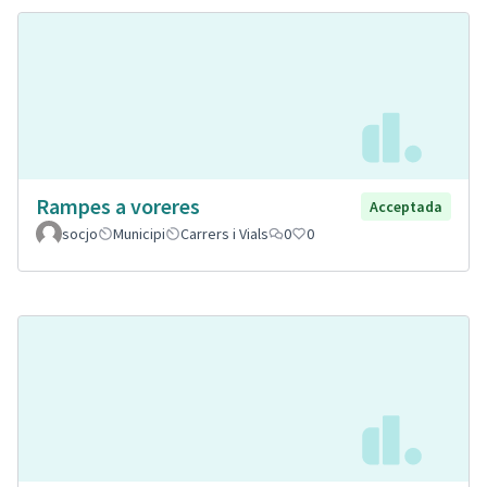
Rampes a voreres
Acceptada
socjo
Municipi
Carrers i Vials
0
0