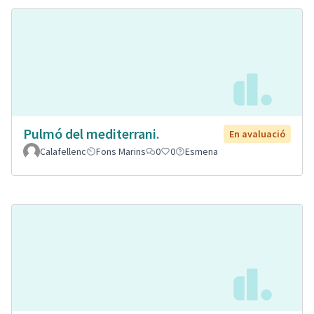
Pulmó del mediterrani.
En avaluació
Calafellenc
Fons Marins
0
0
Esmena