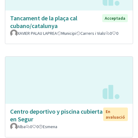
Tancament de la plaça cal
Acceptada
cubano/catalunya
XAVIER PALAU LAPREA
Municipi
Carrers i Vials
0
0
Centro deportivo y piscina cubierta
En
avaluació
en Segur
Alba
0
0
Esmena