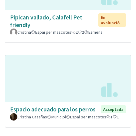
Pipican vallado, Calafell Pet
En
avaluació
friendly
Cristina
Espai per mascotes
2
2
Esmena
Espacio adecuado para los perros
Acceptada
Cristina Casañas
Municipi
Espai per mascotes
1
1