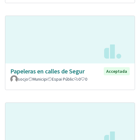
Papeleras en calles de Segur
Acceptada
socjo
Municipi
Espai Públic
0
0