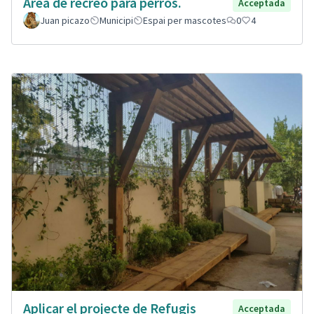
Área de recreo para perros.
Acceptada
Juan picazo
Municipi
Espai per mascotes
0
4
Aplicar el projecte de Refugis
Acceptada