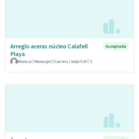
Arreglo aceras núcleo Calafell
Acceptada
Playa
Monica
Municipi
Carrers i Vials
0
1