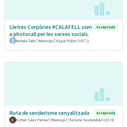
Lletres Corpòries #CALAFELL com
Acceptada
a photocall per les xarxes socials.
Natalia Tabi
Municipi
Espai Públic
0
2
Ruta de senderisme senyalitzada
Acceptada
Esther Sáez Perea
Municipi
Turisme Sostenible
0
0