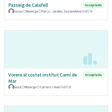
Passeig de Calafell
Acceptada
socjo
Municipi
Parcs i Jardins Sostenibles
0
0
Vorera al costat institut Camí de
Acceptada
Mar
luisa
Municipi
Carrers i Vials
0
0