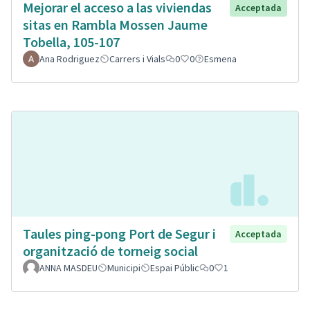
Mejorar el acceso a las viviendas
Acceptada
sitas en Rambla Mossen Jaume
Tobella, 105-107
Ana Rodriguez
Carrers i Vials
0
0
Esmena
Taules ping-pong Port de Segur i
Acceptada
organització de torneig social
ANNA MASDEU
Municipi
Espai Públic
0
1