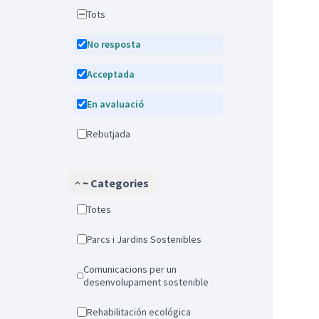
Tots
No resposta
Acceptada
En avaluació
Rebutjada
~ Categories
Totes
Parcs i Jardins Sostenibles
Comunicacions per un
desenvolupament sostenible
Rehabilitación ecológica