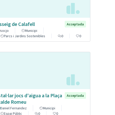
sseig de Calafell
Acceptada
socjo
Municipi
Parcs i Jardins Sostenibles
0
0
stal·lar jocs d'aigua a la Plaça
Acceptada
calde Romeu
Daniel Fernandez
Municipi
Espai Públic
0
0