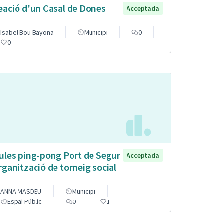
eació d'un Casal de Dones
Acceptada
Isabel Bou Bayona
Municipi
0
0
ules ping-pong Port de Segur
Acceptada
organització de torneig social
ANNA MASDEU
Municipi
Espai Públic
0
1