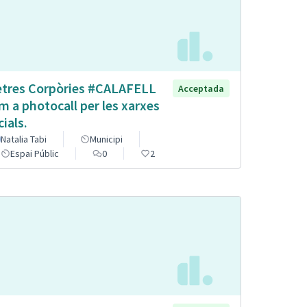
etres Corpòries #CALAFELL
Acceptada
m a photocall per les xarxes
cials.
Natalia Tabi
Municipi
Espai Públic
0
2