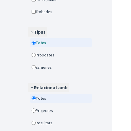
Trobades
Tipus
Totes
Propostes
Esmenes
Relacionat amb
Totes
Projectes
Resultats