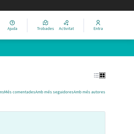
legir el idioma
Ajuda
Trobades
Activitat
Entra
Leaflet
|
©
HERE maps
 com a punts al mapa. L'element es pot fer servir amb un lector 
ns
Més comentades
Amb més seguidores
Amb més autores