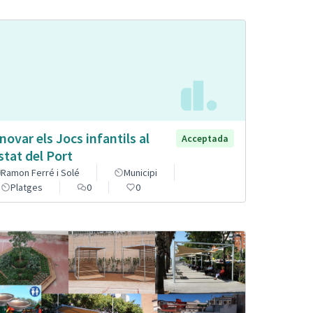
novar els Jocs infantils al
Acceptada
stat del Port
Ramon Ferré i Solé
Municipi
Platges
0
0