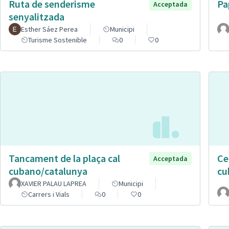
Ruta de senderisme
Pa
Acceptada
senyalitzada
Esther Sáez Perea
Municipi
Turisme Sostenible
0
0
Tancament de la plaça cal
Ce
Acceptada
cubano/catalunya
cu
XAVIER PALAU LAPREA
Municipi
Carrers i Vials
0
0