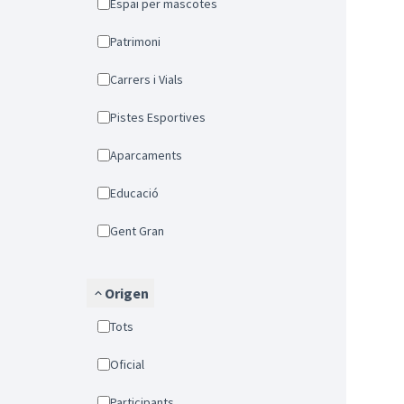
Espai per mascotes
Patrimoni
Carrers i Vials
Pistes Esportives
Aparcaments
Educació
Gent Gran
Origen
Tots
Oficial
Participants