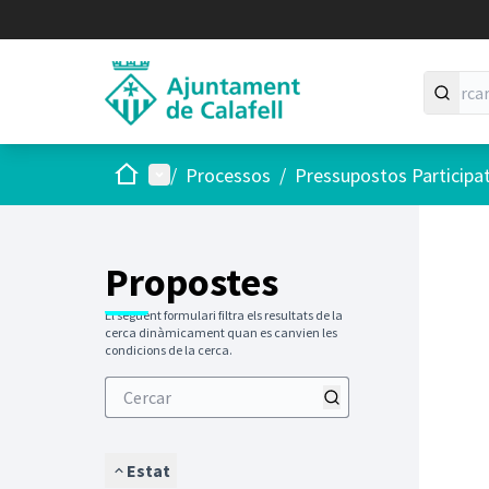
Inici
Menú principal
/
Processos
/
Pressupostos Participa
Saltar
El següen
+
−
Propostes
El següent formulari filtra els resultats de la
cerca dinàmicament quan es canvien les
condicions de la cerca.
Estat