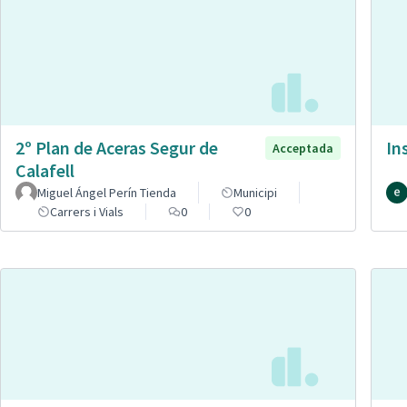
2º Plan de Aceras Segur de
In
Acceptada
Calafell
Miguel Ángel Perín Tienda
Municipi
Carrers i Vials
0
0