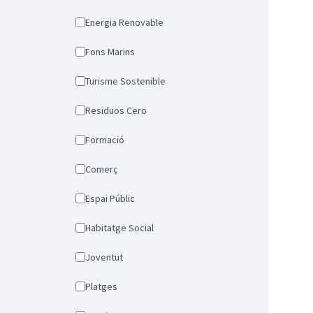
Energia Renovable
Fons Marins
Turisme Sostenible
Residuos Cero
Formació
Comerç
Espai Públic
Habitatge Social
Joventut
Platges