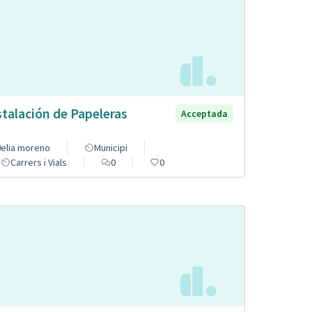
stalación de Papeleras
Acceptada
elia moreno
Municipi
Carrers i Vials
0
0