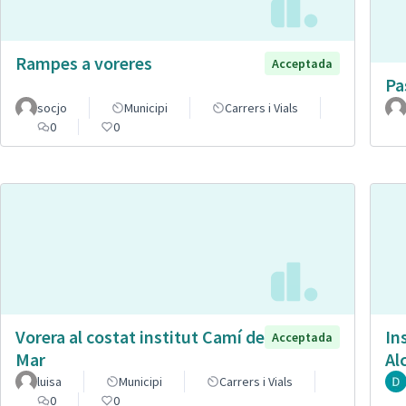
Rampes a voreres
Acceptada
Pa
socjo
Municipi
Carrers i Vials
0
0
Vorera al costat institut Camí de
In
Acceptada
Mar
Al
luisa
Municipi
Carrers i Vials
0
0