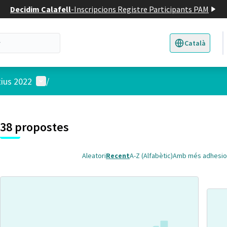
Decidim Calafell
-
Inscripcions Registre Participants PAM
Català
Triar la llengua
E
Menú d'usuari
tius 2022
/
 el mapa
t element és un mapa que presenta els components d'aquesta pàgina
38 propostes
Aleatori
Recent
A-Z (Alfabètic)
Amb més adhesio