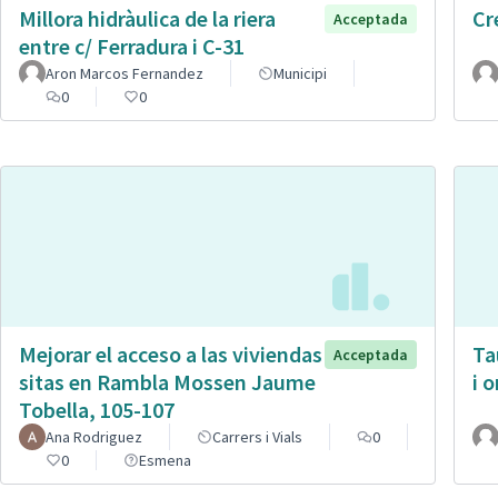
Millora hidràulica de la riera
Cr
Acceptada
entre c/ Ferradura i C-31
Aron Marcos Fernandez
Municipi
0
0
Mejorar el acceso a las viviendas
Ta
Acceptada
sitas en Rambla Mossen Jaume
i 
Tobella, 105-107
Ana Rodriguez
Carrers i Vials
0
0
Esmena