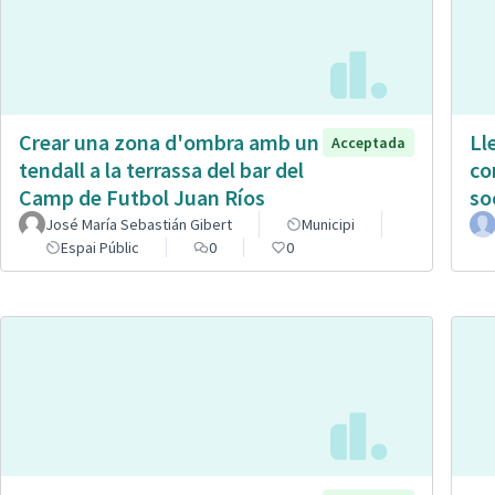
Crear una zona d'ombra amb un
Ll
Acceptada
tendall a la terrassa del bar del
co
Camp de Futbol Juan Ríos
so
José María Sebastián Gibert
Municipi
Espai Públic
0
0