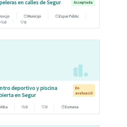
peleras en calles de Segur
Acceptada
socjo
Municipi
Espai Públic
0
0
ntro deportivo y piscina
En
avaluació
bierta en Segur
Alba
0
0
Esmena