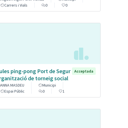
Carrers i Vials
0
0
ules ping-pong Port de Segur
Acceptada
organització de torneig social
ANNA MASDEU
Municipi
Espai Públic
0
1