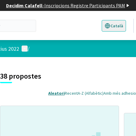
Decidim Calafell
-
Inscripcions Registre Participants PAM
Català
Triar la llengua
E
Menú d'usuari
tius 2022
/
 el mapa
t element és un mapa que presenta els components d'aquesta pàgina
38 propostes
Aleatori
Recent
A-Z (Alfabètic)
Amb més adhesio