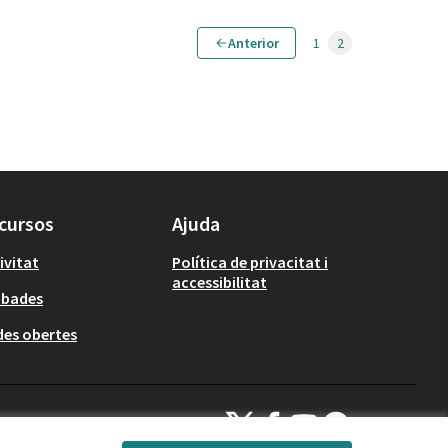
Anterior
1
2
cursos
Ajuda
ivitat
Política de privacitat i
accessibilitat
obades
es obertes
Decidim Calafell a X
Decidim Calafell a Facebook
Decidim Calafell a YouTube
Decidim Calafell a Gi