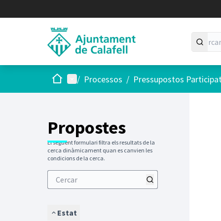
Inici
Menú principal
/
Processos
/
Pressupostos Participa
Saltar
El següen
+
−
Propostes
El següent formulari filtra els resultats de la
cerca dinàmicament quan es canvien les
condicions de la cerca.
Estat