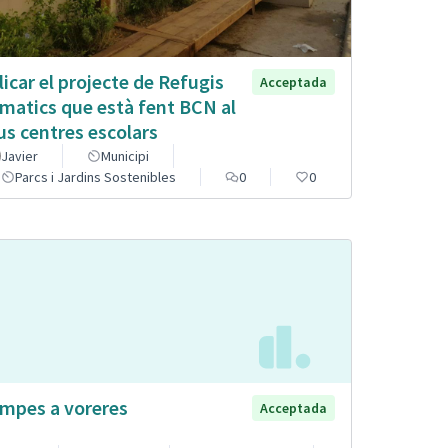
licar el projecte de Refugis
Acceptada
imatics que està fent BCN al
us centres escolars
Javier
Municipi
Parcs i Jardins Sostenibles
0
0
mpes a voreres
Acceptada