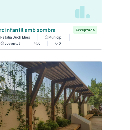
rc infantil amb sombra
Acceptada
Natalia Duch Elies
Municipi
Joventut
0
0