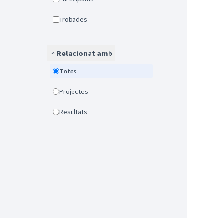
Trobades
Relacionat amb
Totes
Projectes
Resultats