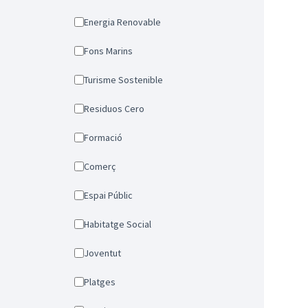
Energia Renovable
Fons Marins
Turisme Sostenible
Residuos Cero
Formació
Comerç
Espai Públic
Habitatge Social
Joventut
Platges