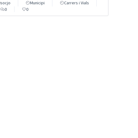
socjo
Municipi
Carrers i Vials
0
0