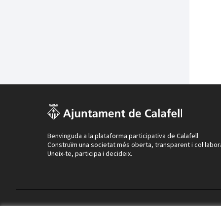
Benvinguda a la plataforma participativa de Calafell
Construïm una societat més oberta, transparent i col·labor
Uneix-te, participa i decideix.
Termes i condicions d'ús
Configuració de les galetes