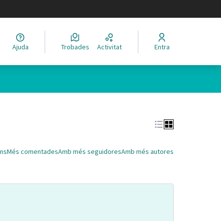
legir el idioma
Ajuda
Trobades
Activitat
Entra
Leaflet
|
©
HERE maps
 com a punts al mapa. L'element es pot fer servir amb un lector 
ns
Més comentades
Amb més seguidores
Amb més autores