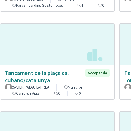
Parcs i Jardins Sostenibles
1
0
Tancament de la plaça cal
Ta
Acceptada
cubano/catalunya
i 
XAVIER PALAU LAPREA
Municipi
Carrers i Vials
0
0