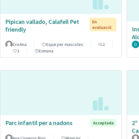
Pipican vallado, Calafell Pet
En
avaluació
In
friendly
Al
Cristina
Espai per mascotes
2
2
Esmena
Parc infantil per a nadons
2º
Acceptada
Ca
Ana Cisneros Rios
Municipi