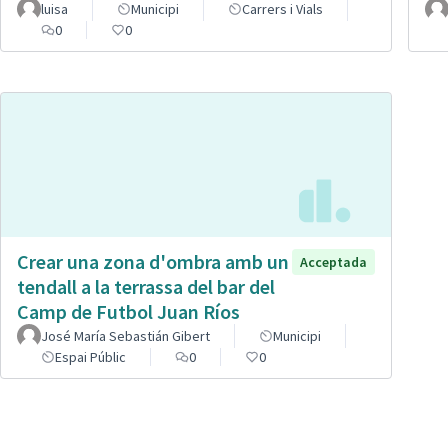
luisa
Municipi
Carrers i Vials
0
0
Crear una zona d'ombra amb un
Acceptada
tendall a la terrassa del bar del
Camp de Futbol Juan Ríos
José María Sebastián Gibert
Municipi
Espai Públic
0
0