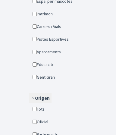
Espai per mascotes
Patrimoni
Carrers i Vials
Pistes Esportives
Aparcaments
Educació
Gent Gran
Origen
Tots
Oficial
Participants