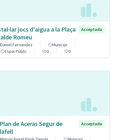
stal·lar jocs d'aigua a la Plaça
Acceptada
calde Romeu
Daniel Fernandez
Municipi
Espai Públic
0
0
 Plan de Aceras Segur de
Acceptada
lafell
Miguel Ángel Perín Tienda
Municipi