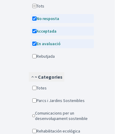
Tots
No resposta
Acceptada
En avaluació
Rebutjada
~ Categories
Totes
Parcs i Jardins Sostenibles
Comunicacions per un
desenvolupament sostenible
Rehabilitación ecológica