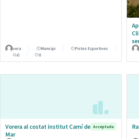
Ap
Cl
se
vera
Municipi
Pistes Esportives
0
0
Vorera al costat institut Camí de
Ra
Acceptada
Mar