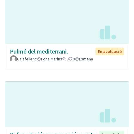
Pulmó del mediterrani.
En avaluació
Calafellenc
Fons Marins
0
0
Esmena