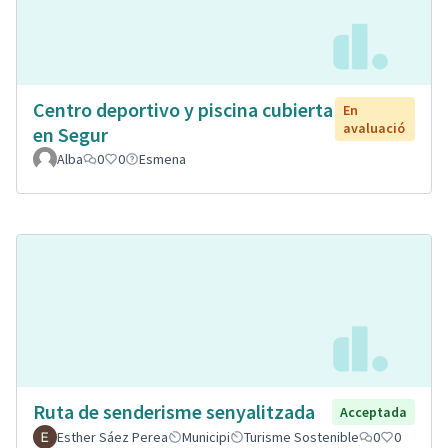
Centro deportivo y piscina cubierta
En
avaluació
en Segur
Alba
0
0
Esmena
Ruta de senderisme senyalitzada
Acceptada
Esther Sáez Perea
Municipi
Turisme Sostenible
0
0