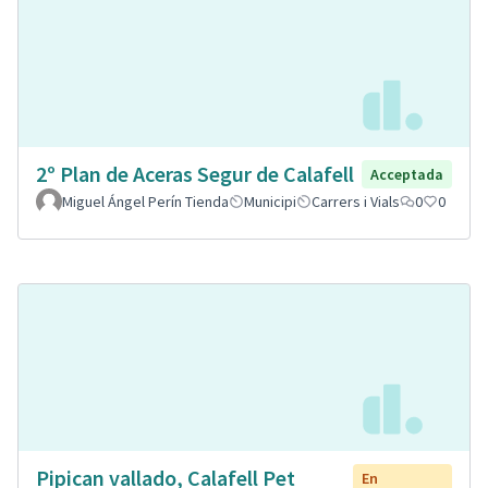
2º Plan de Aceras Segur de Calafell
Acceptada
Miguel Ángel Perín Tienda
Municipi
Carrers i Vials
0
0
Pipican vallado, Calafell Pet
En