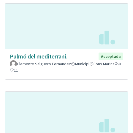
Pulmó del mediterrani.
Acceptada
Clemente Salguero Fernandez
Municipi
Fons Marins
0
11