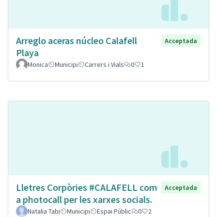
Arreglo aceras núcleo Calafell
Acceptada
Playa
Monica
Municipi
Carrers i Vials
0
1
Lletres Corpòries #CALAFELL com
Acceptada
a photocall per les xarxes socials.
Natalia Tabi
Municipi
Espai Públic
0
2