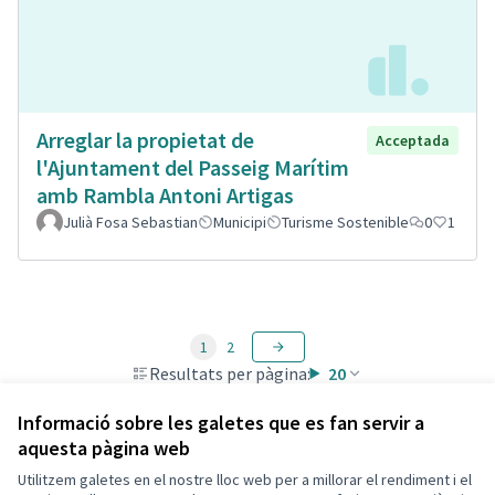
Arreglar la propietat de
Acceptada
l'Ajuntament del Passeig Marítim
amb Rambla Antoni Artigas
Julià Fosa Sebastian
Municipi
Turisme Sostenible
0
1
1
2
Resultats per pàgina:
20
Informació sobre les galetes que es fan servir a
aquesta pàgina web
Utilitzem galetes en el nostre lloc web per a millorar el rendiment i el
Termes i condicions d'ús