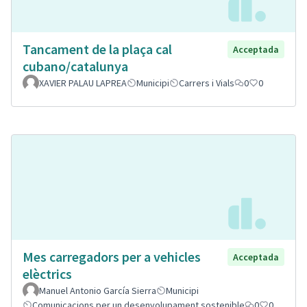
Tancament de la plaça cal
Acceptada
cubano/catalunya
XAVIER PALAU LAPREA
Municipi
Carrers i Vials
0
0
Mes carregadors per a vehicles
Acceptada
elèctrics
Manuel Antonio García Sierra
Municipi
Comunicacions per un desenvolupament sostenible
0
0