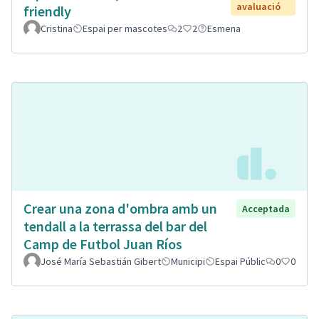
avaluació
friendly
Cristina
Espai per mascotes
2
2
Esmena
Crear una zona d'ombra amb un
Acceptada
tendall a la terrassa del bar del
Camp de Futbol Juan Ríos
José María Sebastián Gibert
Municipi
Espai Públic
0
0