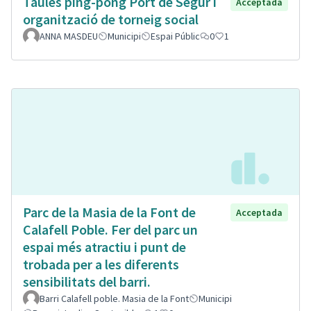
Taules ping-pong Port de Segur i
Acceptada
organització de torneig social
ANNA MASDEU
Municipi
Espai Públic
0
1
Parc de la Masia de la Font de
Acceptada
Calafell Poble. Fer del parc un
espai més atractiu i punt de
trobada per a les diferents
sensibilitats del barri.
Barri Calafell poble. Masia de la Font
Municipi