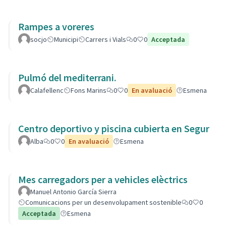
Rampes a voreres
socjo
Municipi
Carrers i Vials
0
0
Acceptada
Pulmó del mediterrani.
Calafellenc
Fons Marins
0
0
En avaluació
Esmena
Centro deportivo y piscina cubierta en Segur
Alba
0
0
En avaluació
Esmena
Mes carregadors per a vehicles elèctrics
Manuel Antonio García Sierra
Comunicacions per un desenvolupament sostenible
0
0
Acceptada
Esmena