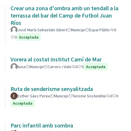
Crear una zona d'ombra amb un tendall a la
terrassa del bar del Camp de Futbol Juan
Ríos
José María Sebastián Gibert
Municipi
Espai Públic
0
0
Acceptada
Vorera al costat institut Camí de Mar
luisa
Municipi
Carrers i Vials
0
0
Acceptada
Ruta de senderisme senyalitzada
Esther Sáez Perea
Municipi
Turisme Sostenible
0
0
Acceptada
Parc infantil amb sombra