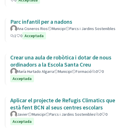
0
Acceptada
Parc infantil per a nadons
Ana Cisneros Rios
Municipi
Parcs i Jardins Sostenibles
1
0
Acceptada
Crear una aula de robòtica i dotar de nous
ordinadors a la Escola Santa Creu
María Hurtado Algarra
Municipi
Formació
0
0
Acceptada
Aplicar el projecte de Refugis Climatics que
està fent BCN al seus centres escolars
Javier
Municipi
Parcs i Jardins Sostenibles
0
0
Acceptada