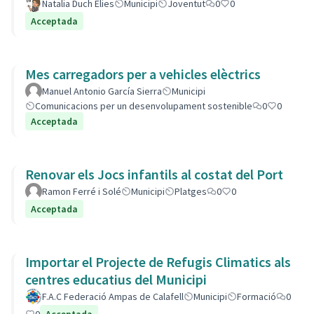
Natalia Duch Elies
Municipi
Joventut
0
0
Acceptada
Mes carregadors per a vehicles elèctrics
Manuel Antonio García Sierra
Municipi
Comunicacions per un desenvolupament sostenible
0
0
Acceptada
Renovar els Jocs infantils al costat del Port
Ramon Ferré i Solé
Municipi
Platges
0
0
Acceptada
Importar el Projecte de Refugis Climatics als
centres educatius del Municipi
F.A.C Federació Ampas de Calafell
Municipi
Formació
0