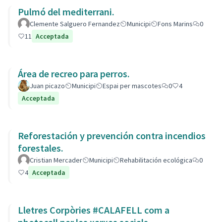
Pulmó del mediterrani.
Clemente Salguero Fernandez
Municipi
Fons Marins
0
11
Acceptada
Área de recreo para perros.
Juan picazo
Municipi
Espai per mascotes
0
4
Acceptada
Reforestación y prevención contra incendios
forestales.
Cristian Mercader
Municipi
Rehabilitación ecológica
0
4
Acceptada
Lletres Corpòries #CALAFELL com a