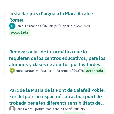
Instal·lar jocs d'aigua a la Plaça Alcalde
Romeu
Daniel Fernandez
Municipi
Espai Públic
0
0
Acceptada
Renovar aulas de informática que lo
requieran de los centros educativos, para los
alumnos y clases de adultos por las tardes
ampa santacreu
Municipi
Formació
0
0
Acceptada
Parc de la Masia de la Font de Calafell Poble.
Fer del parc un espai més atractiu i punt de
trobada per a les diferents sensibilitats del
barri.
Barri Calafell poble. Masia de la Font
Municipi