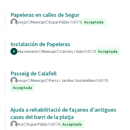
Papeleras en calles de Segur
socjo
Municipi
Espai Públic
0
0
Acceptada
Instalación de Papeleras
elia moreno
Municipi
Carrers i Vials
0
0
Acceptada
Passeig de Calafell
socjo
Municipi
Parcs i Jardins Sostenibles
0
0
Acceptada
Ajuda a rehabilitació de façanes d'antigues
cases del barri de la platja
Ara
Espai Públic
0
0
Acceptada