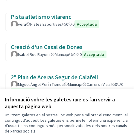
Pista atletismo vilarenc
vera
Pistes Esportives
0
0
Acceptada
Creació d'un Casal de Dones
Isabel Bou Bayona
Municipi
0
0
Acceptada
2º Plan de Aceras Segur de Calafell
Miguel Ángel Perín Tienda
Municipi
Carrers i Vials
0
0
Acceptada
Informació sobre les galetes que es fan servir a
aquesta pàgina web
Utilitzem galetes en el nostre lloc web per a millorar el rendiment i el
Termes i condicions d'ús
contingut d'aquest. Les galetes ens permeten oferir una experiència
Configuració de les galetes
d'usuari i uns continguts més personalitzats des dels nostres canals
Decidim Calafell a X
Decidim Calafell a Facebook
Decidim Calafell a YouTube
Decidim Calafell a GitHub
de xarxes socials.