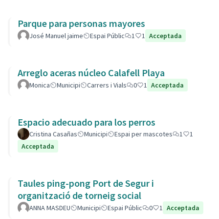
Parque para personas mayores
José Manuel jaime
Espai Públic
1
1
Acceptada
Arreglo aceras núcleo Calafell Playa
Monica
Municipi
Carrers i Vials
0
1
Acceptada
Espacio adecuado para los perros
Cristina Casañas
Municipi
Espai per mascotes
1
1
Acceptada
Taules ping-pong Port de Segur i
organització de torneig social
ANNA MASDEU
Municipi
Espai Públic
0
1
Acceptada