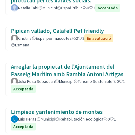
photocall per les xarxes socials.
Natalia Tabi
Municipi
Espai Públic
0
2
Acceptada
Pipican vallado, Calafell Pet friendly
Cristina
Espai per mascotes
2
2
En avaluació
Esmena
Arreglar la propietat de l'Ajuntament del
Passeig Marítim amb Rambla Antoni Artigas
Julià Fosa Sebastian
Municipi
Turisme Sostenible
0
1
Acceptada
Limpieza yantenimiento de montes
Luis Heras
Municipi
Rehabilitación ecológica
0
1
Acceptada