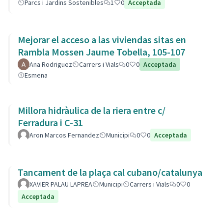
Parcs i Jardins Sostenibles
1
0
Acceptada
Mejorar el acceso a las viviendas sitas en
Rambla Mossen Jaume Tobella, 105-107
Ana Rodriguez
Carrers i Vials
0
0
Acceptada
Esmena
Millora hidràulica de la riera entre c/
Ferradura i C-31
Aron Marcos Fernandez
Municipi
0
0
Acceptada
Tancament de la plaça cal cubano/catalunya
XAVIER PALAU LAPREA
Municipi
Carrers i Vials
0
0
Acceptada