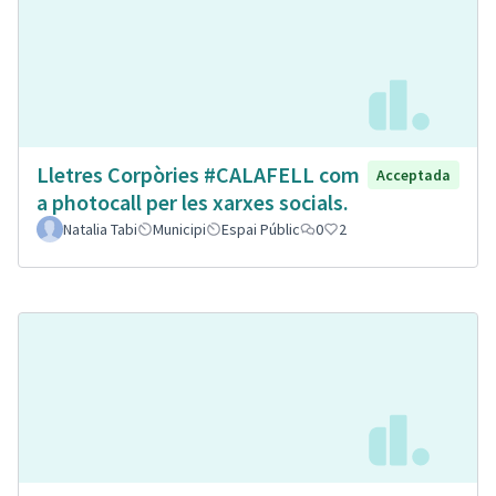
Lletres Corpòries #CALAFELL com
Acceptada
a photocall per les xarxes socials.
Natalia Tabi
Municipi
Espai Públic
0
2