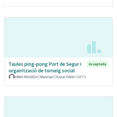
Taules ping-pong Port de Segur i
Acceptada
organització de torneig social
ANNA MASDEU
Municipi
Espai Públic
0
1