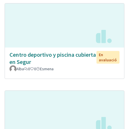
Centro deportivo y piscina cubierta
En
avaluació
en Segur
Alba
0
0
Esmena