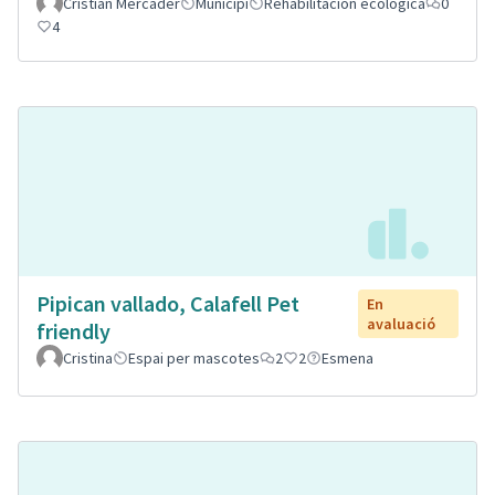
Cristian Mercader
Municipi
Rehabilitación ecológica
0
4
Pipican vallado, Calafell Pet
En
avaluació
friendly
Cristina
Espai per mascotes
2
2
Esmena