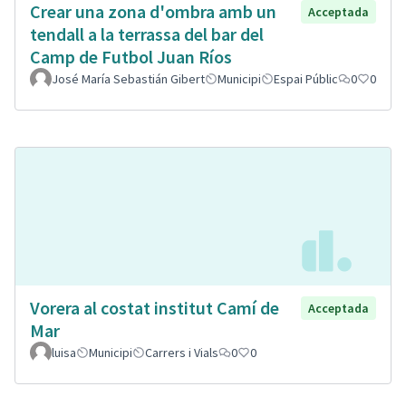
Crear una zona d'ombra amb un
Acceptada
tendall a la terrassa del bar del
Camp de Futbol Juan Ríos
José María Sebastián Gibert
Municipi
Espai Públic
0
0
Vorera al costat institut Camí de
Acceptada
Mar
luisa
Municipi
Carrers i Vials
0
0