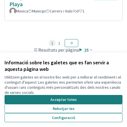
Playa
Monica
Municipi
Carrers i Vials
0
1
1
2
Resultats per pàgina:
25
Informació sobre les galetes que es fan servir a
aquesta pàgina web
Utilitzem galetes en el nostre lloc web per a millorar el rendiment i el
Termes i condicions d'ús
contingut d'aquest. Les galetes ens permeten oferir una experiència
Configuració de les galetes
d'usuari i uns continguts més personalitzats des dels nostres canals
Decidim Calafell a X
Decidim Calafell a Facebook
Decidim Calafell a YouTube
Decidim Calafell a GitHub
de xarxes socials.
(Enllaç extern)
(Enllaç extern)
(Enllaç extern)
(Enllaç extern)
Acceptar totes
Rebutjar-les
Amb llicènc
(Enllaç exte
Configuració
(Enllaç extern)
Web creada amb
programari lliure
.
(Enllaç extern)