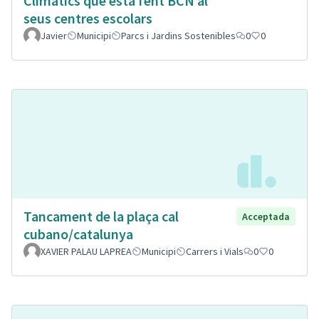
Climatics que està fent BCN al
seus centres escolars
Javier
Municipi
Parcs i Jardins Sostenibles
0
0
Tancament de la plaça cal
Acceptada
cubano/catalunya
XAVIER PALAU LAPREA
Municipi
Carrers i Vials
0
0