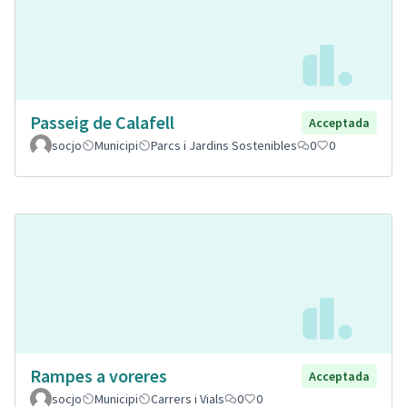
Passeig de Calafell
Acceptada
socjo
Municipi
Parcs i Jardins Sostenibles
0
0
Rampes a voreres
Acceptada
socjo
Municipi
Carrers i Vials
0
0