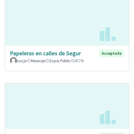
Papeleras en calles de Segur
Acceptada
socjo
Municipi
Espai Públic
0
0