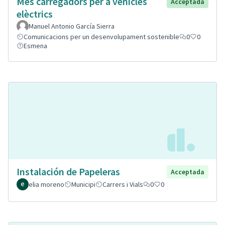
Mes carregadors per a vehicles
Acceptada
elèctrics
Manuel Antonio García Sierra
Comunicacions per un desenvolupament sostenible
0
0
Esmena
Instalación de Papeleras
Acceptada
elia moreno
Municipi
Carrers i Vials
0
0