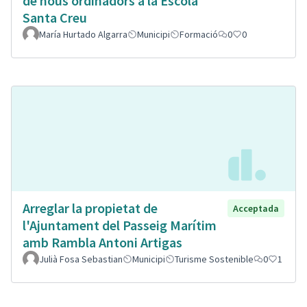
de nous ordinadors a la Escola
Santa Creu
María Hurtado Algarra
Municipi
Formació
0
0
Arreglar la propietat de
Acceptada
l'Ajuntament del Passeig Marítim
amb Rambla Antoni Artigas
Julià Fosa Sebastian
Municipi
Turisme Sostenible
0
1