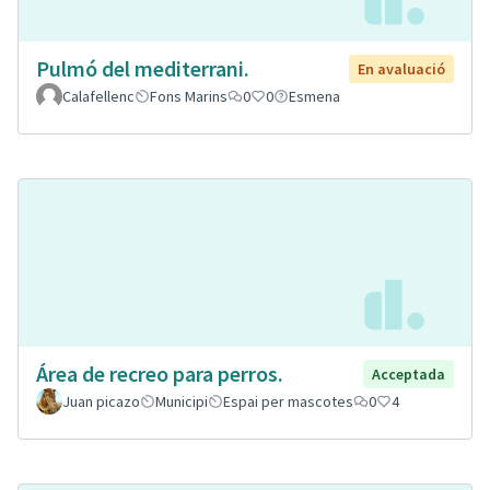
Pulmó del mediterrani.
En avaluació
Calafellenc
Fons Marins
0
0
Esmena
Área de recreo para perros.
Acceptada
Juan picazo
Municipi
Espai per mascotes
0
4