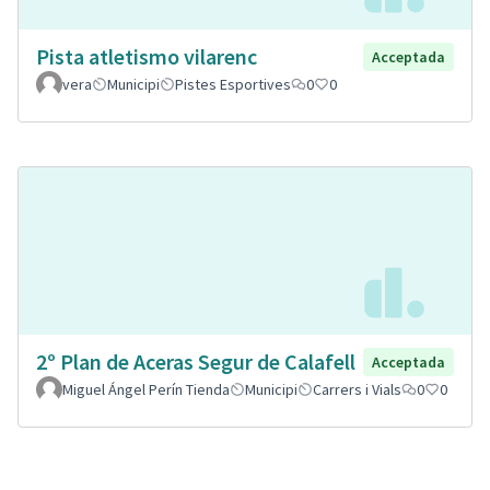
Pista atletismo vilarenc
Acceptada
vera
Municipi
Pistes Esportives
0
0
2º Plan de Aceras Segur de Calafell
Acceptada
Miguel Ángel Perín Tienda
Municipi
Carrers i Vials
0
0