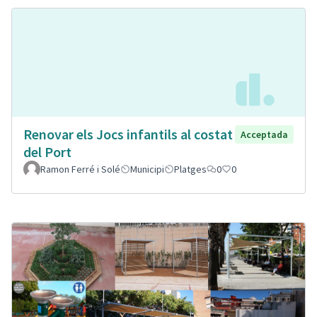
Renovar els Jocs infantils al costat
Acceptada
del Port
Ramon Ferré i Solé
Municipi
Platges
0
0