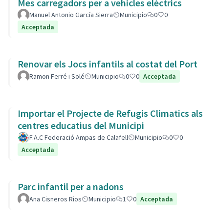
Mes carregadors per a vehicles elèctrics
Manuel Antonio García Sierra
Municipio
0
0
Acceptada
Renovar els Jocs infantils al costat del Port
Ramon Ferré i Solé
Municipio
0
0
Acceptada
Importar el Projecte de Refugis Climatics als
centres educatius del Municipi
F.A.C Federació Ampas de Calafell
Municipio
0
0
Acceptada
Parc infantil per a nadons
Ana Cisneros Rios
Municipio
1
0
Acceptada