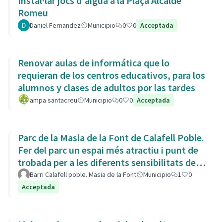
Instal·lar jocs d'aigua a la Plaça Alcalde
Romeu
Daniel Fernandez
Municipio
0
0
Acceptada
Renovar aulas de informática que lo
requieran de los centros educativos, para los
alumnos y clases de adultos por las tardes
ampa santacreu
Municipio
0
0
Acceptada
Parc de la Masia de la Font de Calafell Poble.
Fer del parc un espai més atractiu i punt de
trobada per a les diferents sensibilitats del
barri.
Barri Calafell poble. Masia de la Font
Municipio
1
0
Acceptada