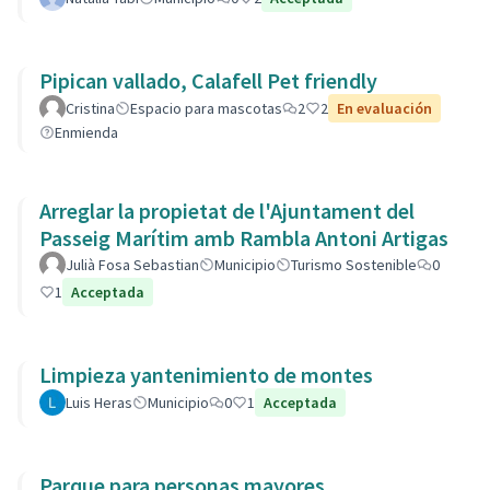
Pipican vallado, Calafell Pet friendly
Cristina
Espacio para mascotas
2
2
En evaluación
Enmienda
Arreglar la propietat de l'Ajuntament del
Passeig Marítim amb Rambla Antoni Artigas
Julià Fosa Sebastian
Municipio
Turismo Sostenible
0
1
Acceptada
Limpieza yantenimiento de montes
Luis Heras
Municipio
0
1
Acceptada
Parque para personas mayores