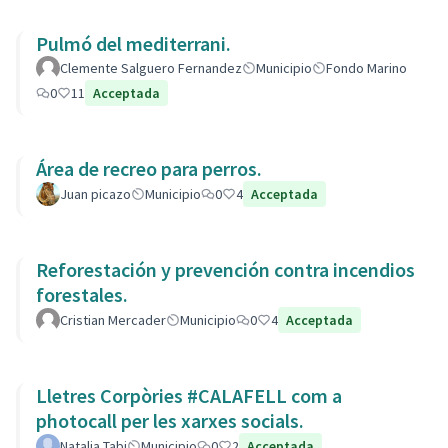
Pulmó del mediterrani.
Clemente Salguero Fernandez
Municipio
Fondo Marino
0
11
Acceptada
Área de recreo para perros.
Juan picazo
Municipio
0
4
Acceptada
Reforestación y prevención contra incendios
forestales.
Cristian Mercader
Municipio
0
4
Acceptada
Lletres Corpòries #CALAFELL com a
photocall per les xarxes socials.
Natalia Tabi
Municipio
0
2
Acceptada