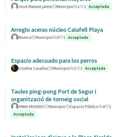
José Manuel jaime
Municipio
1
1
Acceptada
Arreglo aceras núcleo Calafell Playa
Monica
Municipio
0
1
Acceptada
Espacio adecuado para los perros
Cristina Casañas
Municipio
1
1
Acceptada
Taules ping-pong Port de Segur i
organització de torneig social
ANNA MASDEU
Municipio
Espacio Público
0
1
Acceptada