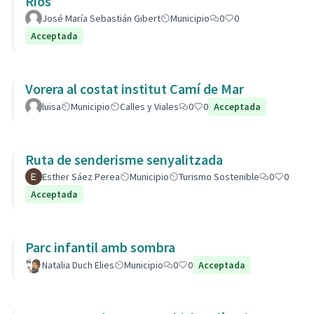
Ríos
José María Sebastián Gibert
Municipio
0
0
Acceptada
Vorera al costat institut Camí de Mar
luisa
Municipio
Calles y Viales
0
0
Acceptada
Ruta de senderisme senyalitzada
Esther Sáez Perea
Municipio
Turismo Sostenible
0
0
Acceptada
Parc infantil amb sombra
Natalia Duch Elies
Municipio
0
0
Acceptada