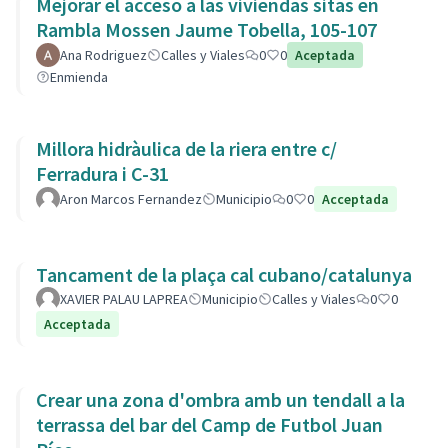
Mejorar el acceso a las viviendas sitas en
Rambla Mossen Jaume Tobella, 105-107
Ana Rodriguez
Calles y Viales
0
0
Aceptada
Enmienda
Millora hidràulica de la riera entre c/
Ferradura i C-31
Aron Marcos Fernandez
Municipio
0
0
Acceptada
Tancament de la plaça cal cubano/catalunya
XAVIER PALAU LAPREA
Municipio
Calles y Viales
0
0
Acceptada
Crear una zona d'ombra amb un tendall a la
terrassa del bar del Camp de Futbol Juan