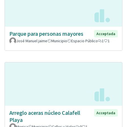
Parque para personas mayores
Acceptada
José Manuel jaime
Municipio
Espacio Público
1
1
Arreglo aceras núcleo Calafell
Acceptada
Playa
Monica
Municipio
Calles y Viales
0
1