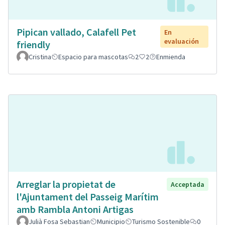
Pipican vallado, Calafell Pet
En
evaluación
friendly
Cristina
Espacio para mascotas
2
2
Enmienda
Arreglar la propietat de
Acceptada
l'Ajuntament del Passeig Marítim
amb Rambla Antoni Artigas
Julià Fosa Sebastian
Municipio
Turismo Sostenible
0