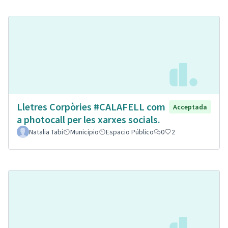
Lletres Corpòries #CALAFELL com
Acceptada
a photocall per les xarxes socials.
Natalia Tabi
Municipio
Espacio Público
0
2