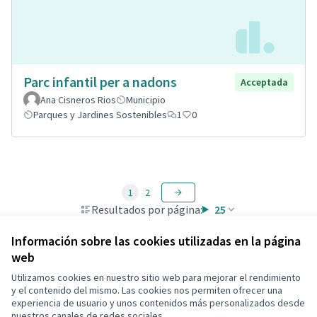
Parc infantil per a nadons
Acceptada
Ana Cisneros Rios
Municipio
Parques y Jardines Sostenibles
1
0
1
2
Resultados por página:
25
Información sobre las cookies utilizadas en la página
web
Utilizamos cookies en nuestro sitio web para mejorar el rendimiento
Términos y condiciones de uso
y el contenido del mismo. Las cookies nos permiten ofrecer una
Configuración de cookies
experiencia de usuario y unos contenidos más personalizados desde
Decidim Calafell en X
Decidim Calafell en Facebook
Decidim Calafell en YouTube
Decidim Calafell en GitHub
nuestros canales de redes sociales.