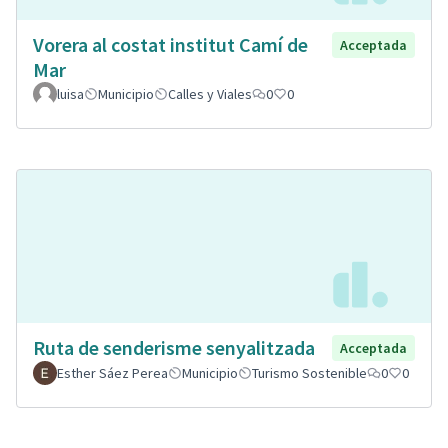
Vorera al costat institut Camí de
Acceptada
Mar
luisa
Municipio
Calles y Viales
0
0
Ruta de senderisme senyalitzada
Acceptada
Esther Sáez Perea
Municipio
Turismo Sostenible
0
0