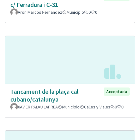
c/ Ferradura i C-31
Aron Marcos Fernandez
Municipio
0
0
Tancament de la plaça cal
Acceptada
cubano/catalunya
XAVIER PALAU LAPREA
Municipio
Calles y Viales
0
0