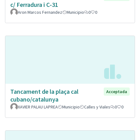
c/ Ferradura i C-31
Aron Marcos Fernandez
Municipio
0
0
Tancament de la plaça cal
Acceptada
cubano/catalunya
XAVIER PALAU LAPREA
Municipio
Calles y Viales
0
0