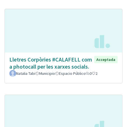
Lletres Corpòries #CALAFELL com
Acceptada
a photocall per les xarxes socials.
Natalia Tabi
Municipio
Espacio Público
0
2