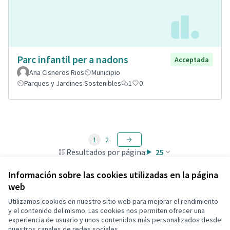
Parc infantil per a nadons
Acceptada
Ana Cisneros Rios
Municipio
Parques y Jardines Sostenibles
1
0
1
2
Resultados por página:
25
Información sobre las cookies utilizadas en la página
web
Utilizamos cookies en nuestro sitio web para mejorar el rendimiento
Términos y condiciones de uso
y el contenido del mismo. Las cookies nos permiten ofrecer una
Configuración de cookies
experiencia de usuario y unos contenidos más personalizados desde
Decidim Calafell en X
Decidim Calafell en Facebook
Decidim Calafell en YouTube
Decidim Calafell en GitHub
nuestros canales de redes sociales.