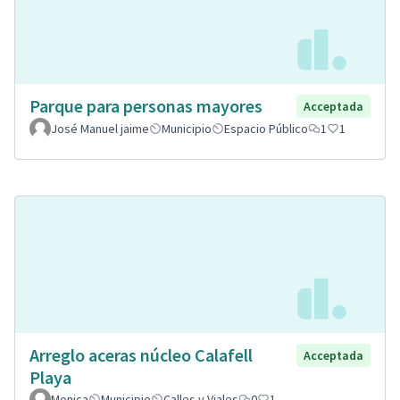
Parque para personas mayores
Acceptada
José Manuel jaime
Municipio
Espacio Público
1
1
Arreglo aceras núcleo Calafell
Acceptada
Playa
Monica
Municipio
Calles y Viales
0
1