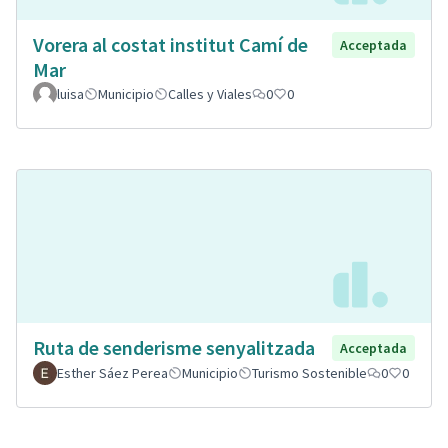
Vorera al costat institut Camí de
Acceptada
Mar
luisa
Municipio
Calles y Viales
0
0
Ruta de senderisme senyalitzada
Acceptada
Esther Sáez Perea
Municipio
Turismo Sostenible
0
0