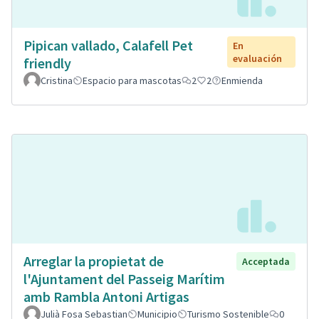
Pipican vallado, Calafell Pet
En
evaluación
friendly
Cristina
Espacio para mascotas
2
2
Enmienda
Arreglar la propietat de
Acceptada
l'Ajuntament del Passeig Marítim
amb Rambla Antoni Artigas
Julià Fosa Sebastian
Municipio
Turismo Sostenible
0