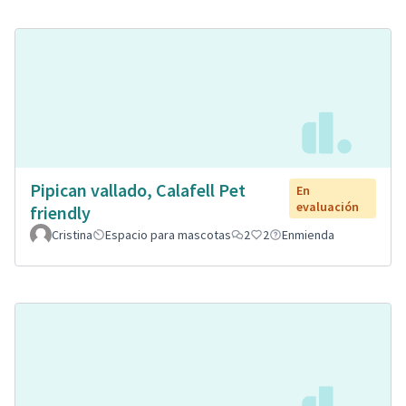
Pipican vallado, Calafell Pet
En
evaluación
friendly
Cristina
Espacio para mascotas
2
2
Enmienda