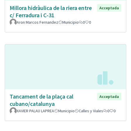
Millora hidràulica de la riera entre
Acceptada
c/ Ferradura i C-31
Aron Marcos Fernandez
Municipio
0
0
Tancament de la plaça cal
Acceptada
cubano/catalunya
XAVIER PALAU LAPREA
Municipio
Calles y Viales
0
0