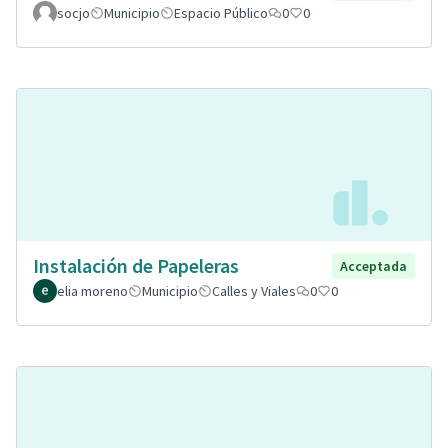
socjo
Municipio
Espacio Público
0
0
Instalación de Papeleras
Acceptada
elia moreno
Municipio
Calles y Viales
0
0