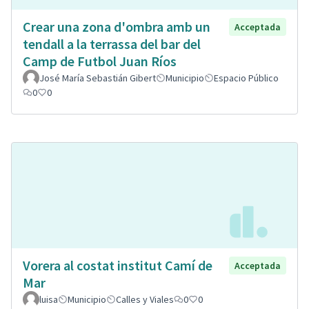
Crear una zona d'ombra amb un
Acceptada
tendall a la terrassa del bar del
Camp de Futbol Juan Ríos
José María Sebastián Gibert
Municipio
Espacio Público
0
0
Vorera al costat institut Camí de
Acceptada
Mar
luisa
Municipio
Calles y Viales
0
0