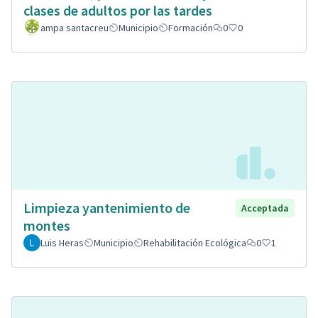
clases de adultos por las tardes
ampa santacreu
Municipio
Formación
0
0
Limpieza yantenimiento de
Acceptada
montes
Luis Heras
Municipio
Rehabilitación Ecológica
0
1