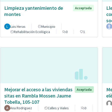
Limpieza yantenimiento de
Ll
Acceptada
montes
co
so
Luis Heras
Municipio
Rehabilitación Ecológica
0
1
Mejorar el acceso a las viviendas
Me
Aceptada
sitas en Rambla Mossen Jaume
el
Tobella, 105-107
Ana Rodriguez
Calles y Viales
0