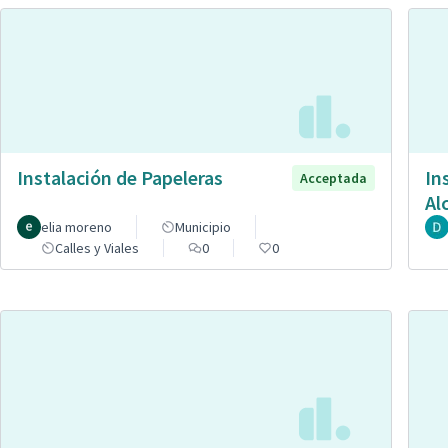
Instalación de Papeleras
In
Acceptada
Al
elia moreno
Municipio
Calles y Viales
0
0