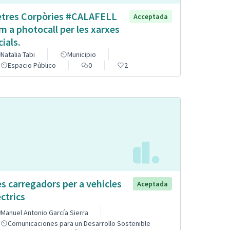
etres Corpòries #CALAFELL
Acceptada
m a photocall per les xarxes
cials.
Natalia Tabi
Municipio
Espacio Público
0
2
s carregadors per a vehicles
Aceptada
èctrics
Manuel Antonio García Sierra
Comunicaciones para un Desarrollo Sostenible