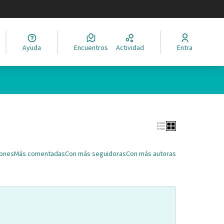
legir el idioma
Ayuda
Encuentros
Actividad
Entra
Leaflet
|
©
HERE maps
ina como puntos en el mapa. El elemento se puede utilizar con un 
iones
Más comentadas
Con más seguidoras
Con más autoras