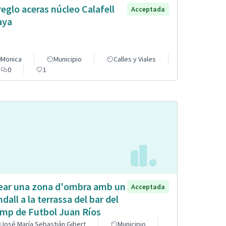
reglo aceras núcleo Calafell
Acceptada
aya
Monica
Municipio
Calles y Viales
0
1
ear una zona d'ombra amb un
Acceptada
ndall a la terrassa del bar del
mp de Futbol Juan Ríos
José María Sebastián Gibert
Municipio