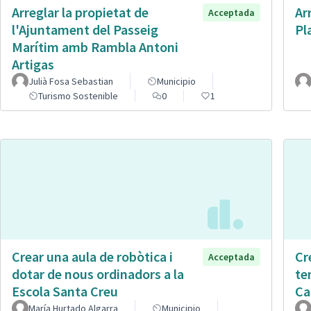
Arreglar la propietat de
Ar
Acceptada
l'Ajuntament del Passeig
Pl
Marítim amb Rambla Antoni
Artigas
Julià Fosa Sebastian
Municipio
Turismo Sostenible
0
1
Crear una aula de robòtica i
Cr
Acceptada
dotar de nous ordinadors a la
te
Escola Santa Creu
Ca
María Hurtado Algarra
Municipio