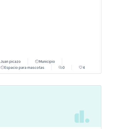
Juan picazo
Municipio
Espacio para mascotas
0
4