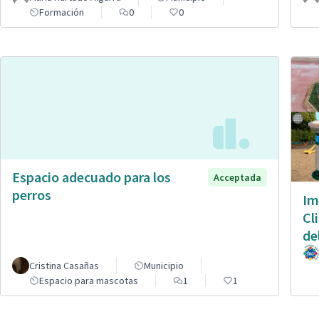
Formación
0
0
Espacio adecuado para los
Acceptada
perros
Im
Cl
de
Cristina Casañas
Municipio
Espacio para mascotas
1
1