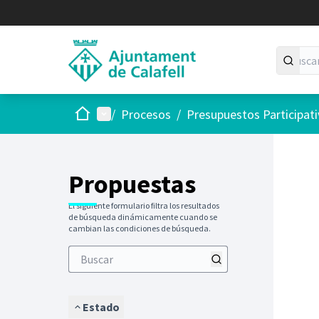
Inicio
Menú principal
/
Procesos
/
Presupuestos Participat
Saltar
El siguie
+
−
Propuestas
El siguiente formulario filtra los resultados
de búsqueda dinámicamente cuando se
cambian las condiciones de búsqueda.
Estado