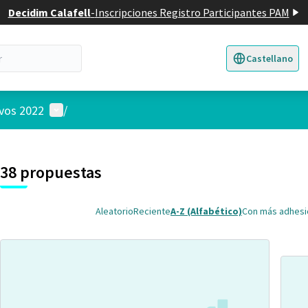
Decidim Calafell
-
Inscripciones Registro Participantes PAM
Castellano
Triar la llengua
E
Menú de usuario
ivos 2022
/
 el mapa
nte elemento es un mapa que presenta los componentes de esta pág
38 propuestas
Aleatorio
Reciente
A-Z (Alfabético)
Con más adhes