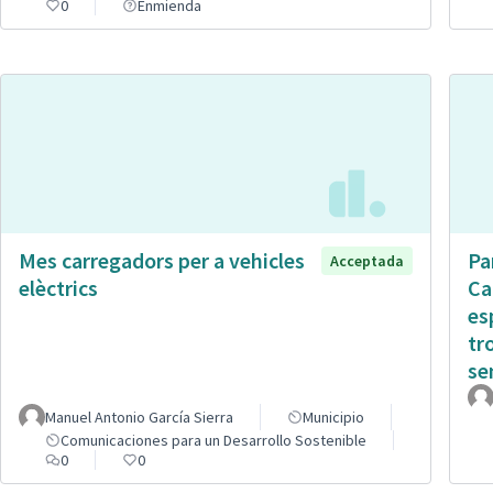
0
Enmienda
Mes carregadors per a vehicles
Pa
Acceptada
elèctrics
Ca
es
tr
sen
Manuel Antonio García Sierra
Municipio
Comunicaciones para un Desarrollo Sostenible
0
0