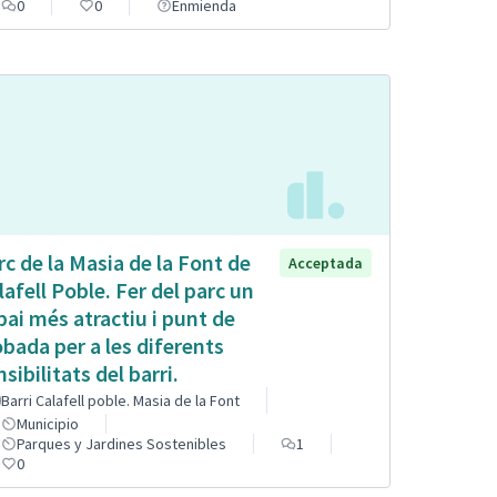
0
0
Enmienda
rc de la Masia de la Font de
Acceptada
lafell Poble. Fer del parc un
pai més atractiu i punt de
obada per a les diferents
sibilitats del barri.
Barri Calafell poble. Masia de la Font
Municipio
Parques y Jardines Sostenibles
1
0