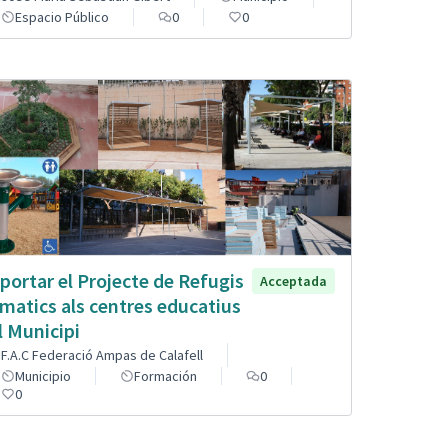
Espacio Público
0
0
portar el Projecte de Refugis
Acceptada
imatics als centres educatius
l Municipi
F.A.C Federació Ampas de Calafell
Municipio
Formación
0
0