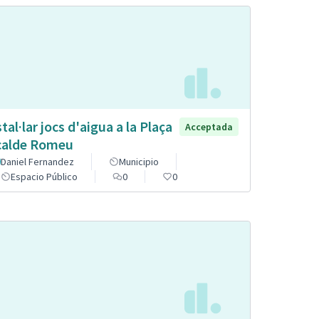
stal·lar jocs d'aigua a la Plaça
Acceptada
calde Romeu
Daniel Fernandez
Municipio
Espacio Público
0
0