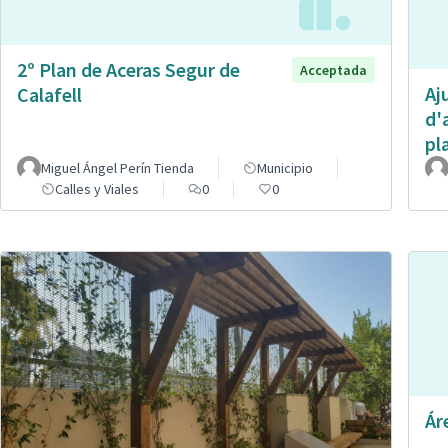
2º Plan de Aceras Segur de
Acceptada
Aj
Calafell
d'
pl
Miguel Ángel Perín Tienda
Municipio
Calles y Viales
0
0
Ár