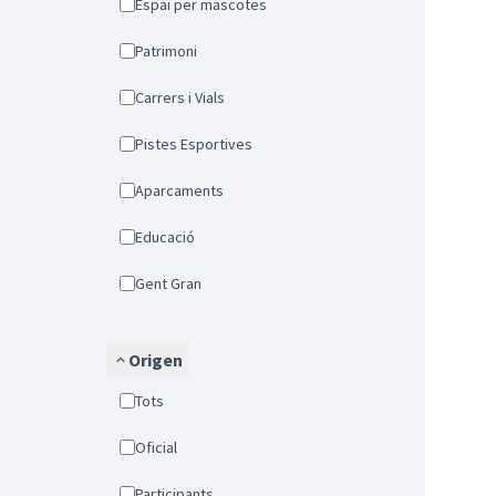
Espai per mascotes
Patrimoni
Carrers i Vials
Pistes Esportives
Aparcaments
Educació
Gent Gran
Origen
Tots
Oficial
Participants