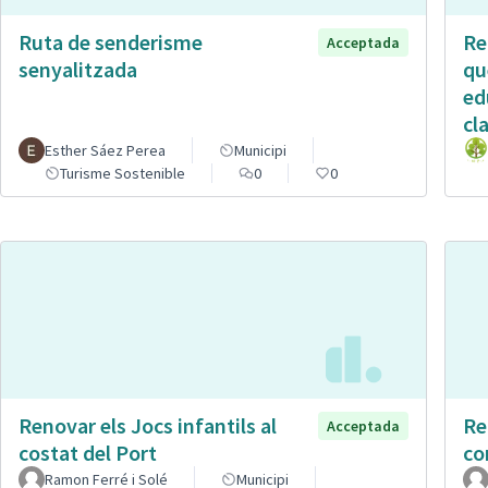
Ruta de senderisme
Re
Acceptada
senyalitzada
qu
ed
cl
Esther Sáez Perea
Municipi
Turisme Sostenible
0
0
Renovar els Jocs infantils al
Re
Acceptada
costat del Port
co
Ramon Ferré i Solé
Municipi