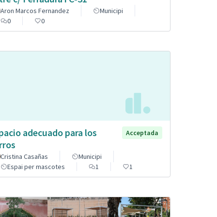
Aron Marcos Fernandez
Municipi
0
0
pacio adecuado para los
Acceptada
rros
Cristina Casañas
Municipi
Espai per mascotes
1
1