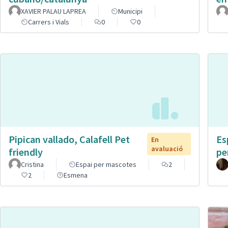
XAVIER PALAU LAPREA
Municipi
Carrers i Vials
0
0
Pipican vallado, Calafell Pet
Es
En
avaluació
friendly
pe
Cristina
Espai per mascotes
2
2
Esmena