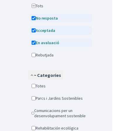
Tots
No resposta
Acceptada
En avaluació
Rebutjada
~ Categories
Totes
Parcs i Jardins Sostenibles
Comunicacions per un
desenvolupament sostenible
Rehabilitación ecológica