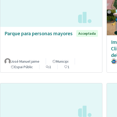
Parque para personas mayores
Acceptada
Im
Cl
de
José Manuel jaime
Municipi
Espai Públic
1
1