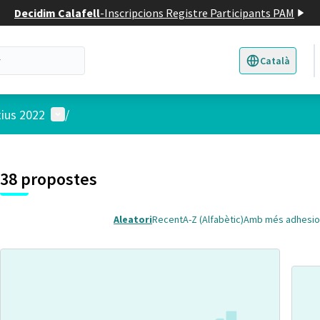
Decidim Calafell
-
Inscripcions Registre Participants PAM
Català
Triar la llengua
E
Menú d'usuari
tius 2022
/
 el mapa
t element és un mapa que presenta els components d'aquesta pàgina
38 propostes
Aleatori
Recent
A-Z (Alfabètic)
Amb més adhesio