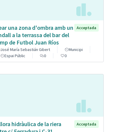
ear una zona d'ombra amb un
Acceptada
ndall a la terrassa del bar del
mp de Futbol Juan Ríos
José María Sebastián Gibert
Municipi
Espai Públic
0
0
llora hidràulica de la riera
Acceptada
tre c/ Ferradura i C-31