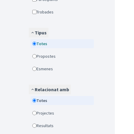
Trobades
Tipus
Totes
Propostes
Esmenes
Relacionat amb
Totes
Projectes
Resultats