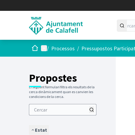
Inici
Menú principal
/
Processos
/
Pressupostos Participa
Saltar
El següen
+
−
Propostes
El següent formulari filtra els resultats de la
cerca dinàmicament quan es canvien les
condicions de la cerca.
Estat