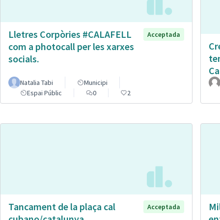
Lletres Corpòries #CALAFELL
Acceptada
Cr
com a photocall per les xarxes
te
socials.
Ca
Natalia Tabi
Municipi
Espai Públic
0
2
Tancament de la plaça cal
Mi
Acceptada
cubano/catalunya
en