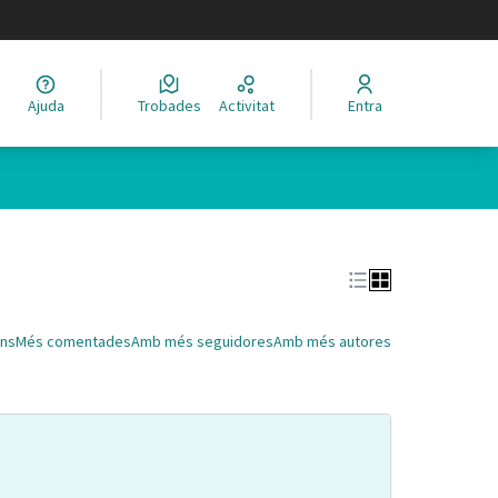
legir el idioma
Ajuda
Trobades
Activitat
Entra
Leaflet
|
©
HERE maps
 com a punts al mapa. L'element es pot fer servir amb un lector 
ns
Més comentades
Amb més seguidores
Amb més autores