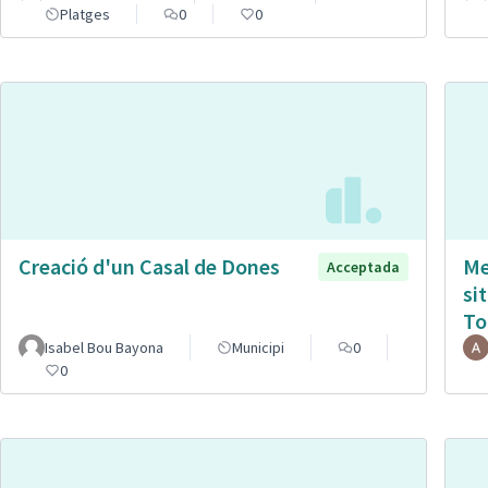
Platges
0
0
Creació d'un Casal de Dones
Me
Acceptada
si
To
Isabel Bou Bayona
Municipi
0
0