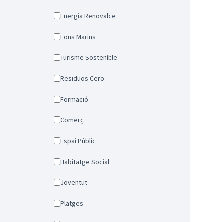
Energia Renovable
Fons Marins
Turisme Sostenible
Residuos Cero
Formació
Comerç
Espai Públic
Habitatge Social
Joventut
Platges