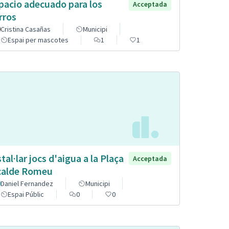
pacio adecuado para los
Acceptada
rros
Cristina Casañas
Municipi
Espai per mascotes
1
1
stal·lar jocs d'aigua a la Plaça
Acceptada
calde Romeu
Daniel Fernandez
Municipi
Espai Públic
0
0