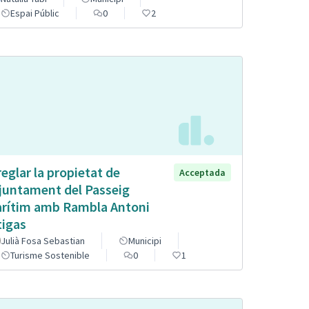
Espai Públic
0
2
reglar la propietat de
Acceptada
Ajuntament del Passeig
rítim amb Rambla Antoni
tigas
Julià Fosa Sebastian
Municipi
Turisme Sostenible
0
1