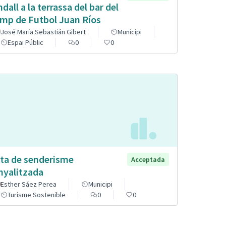
ndall a la terrassa del bar del
mp de Futbol Juan Ríos
José María Sebastián Gibert
Municipi
Espai Públic
0
0
ta de senderisme
Acceptada
nyalitzada
Esther Sáez Perea
Municipi
Turisme Sostenible
0
0