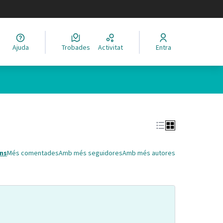
legir el idioma
Ajuda
Trobades
Activitat
Entra
Leaflet
|
©
HERE maps
 com a punts al mapa. L'element es pot fer servir amb un lector 
ns
Més comentades
Amb més seguidores
Amb més autores