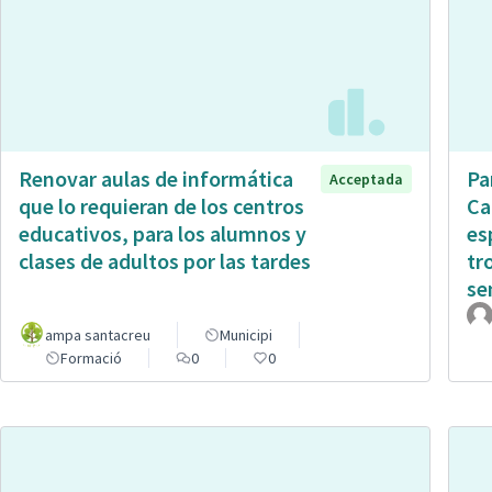
Renovar aulas de informática
Pa
Acceptada
que lo requieran de los centros
Ca
educativos, para los alumnos y
es
clases de adultos por las tardes
tr
sen
ampa santacreu
Municipi
Formació
0
0