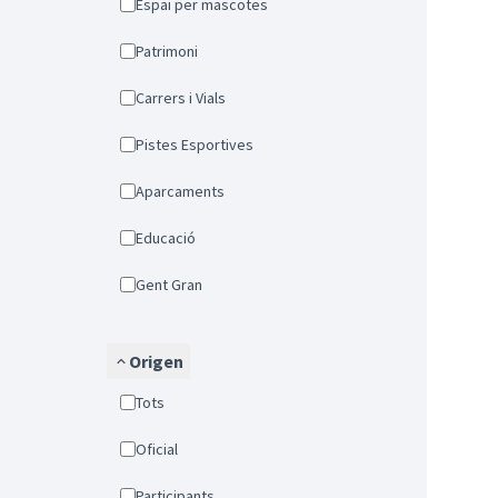
Espai per mascotes
Patrimoni
Carrers i Vials
Pistes Esportives
Aparcaments
Educació
Gent Gran
Origen
Tots
Oficial
Participants