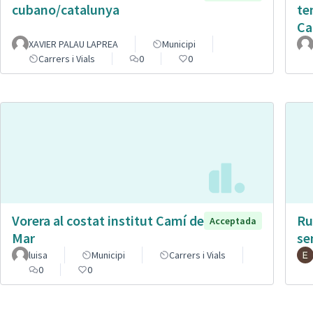
cubano/catalunya
te
Ca
XAVIER PALAU LAPREA
Municipi
Carrers i Vials
0
0
Vorera al costat institut Camí de
Ru
Acceptada
Mar
se
luisa
Municipi
Carrers i Vials
0
0