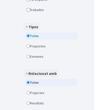
Trobades
Tipus
Totes
Propostes
Esmenes
Relacionat amb
Totes
Projectes
Resultats