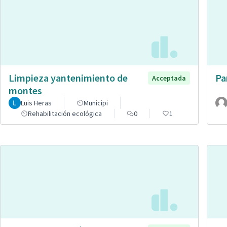
Limpieza yantenimiento de
Pa
Acceptada
montes
Luis Heras
Municipi
Rehabilitación ecológica
0
1