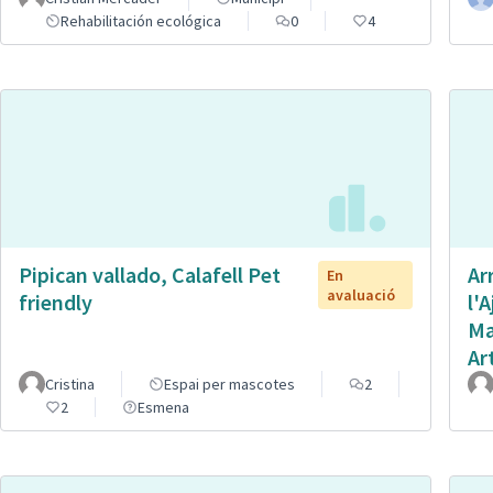
Rehabilitación ecológica
0
4
Pipican vallado, Calafell Pet
Ar
En
avaluació
friendly
l'
Ma
Ar
Cristina
Espai per mascotes
2
2
Esmena