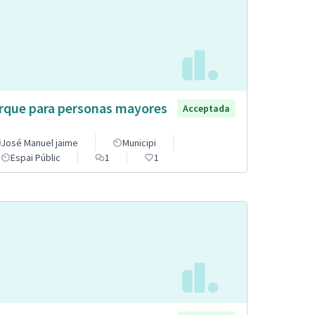
rque para personas mayores
Acceptada
José Manuel jaime
Municipi
Espai Públic
1
1