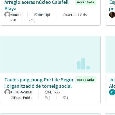
Arreglo aceras núcleo Calafell
Es
Acceptada
Playa
pe
Monica
Municipi
Carrers i Vials
0
1
Taules ping-pong Port de Segur
In
Acceptada
i organització de torneig social
Al
ANNA MASDEU
Municipi
Espai Públic
0
1