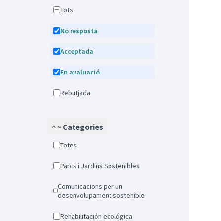
Tots
No resposta
Acceptada
En avaluació
Rebutjada
~ Categories
Totes
Parcs i Jardins Sostenibles
Comunicacions per un
desenvolupament sostenible
Rehabilitación ecológica