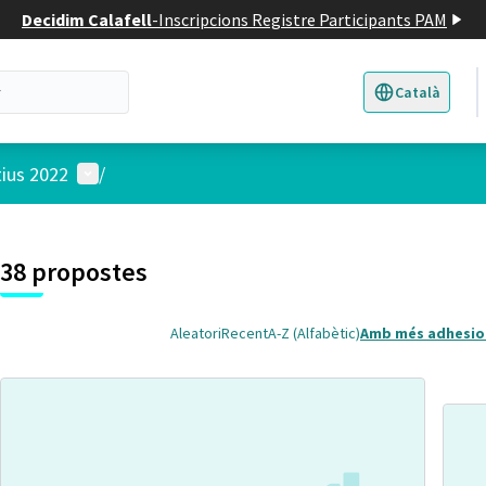
Decidim Calafell
-
Inscripcions Registre Participants PAM
Català
Triar la llengua
E
Menú d'usuari
tius 2022
/
 el mapa
t element és un mapa que presenta els components d'aquesta pàgina
38 propostes
Aleatori
Recent
A-Z (Alfabètic)
Amb més adhesio