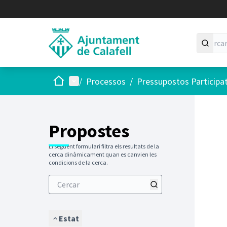
Inici
Menú principal
/
Processos
/
Pressupostos Participa
Saltar
El següen
+
−
Propostes
El següent formulari filtra els resultats de la
cerca dinàmicament quan es canvien les
condicions de la cerca.
Estat