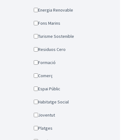
Energia Renovable
Fons Marins
Turisme Sostenible
Residuos Cero
Formació
Comerç
Espai Públic
Habitatge Social
Joventut
Platges