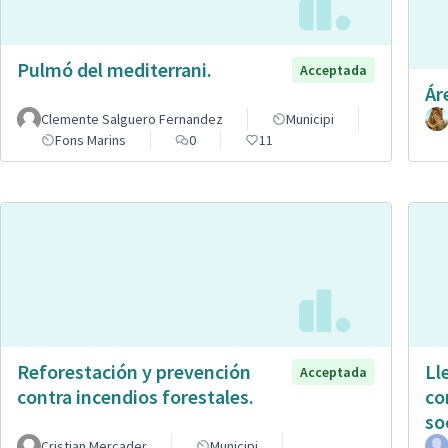
Pulmó del mediterrani.
Acceptada
Ár
Clemente Salguero Fernandez
Municipi
Fons Marins
0
11
Reforestación y prevención
Ll
Acceptada
contra incendios forestales.
co
so
Cristian Mercader
Municipi