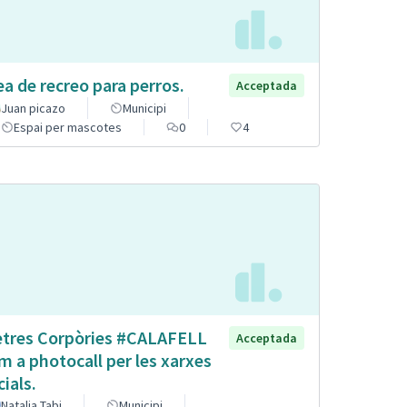
ea de recreo para perros.
Acceptada
Juan picazo
Municipi
Espai per mascotes
0
4
etres Corpòries #CALAFELL
Acceptada
m a photocall per les xarxes
cials.
Natalia Tabi
Municipi