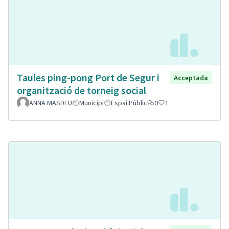
Taules ping-pong Port de Segur i
Acceptada
organització de torneig social
ANNA MASDEU
Municipi
Espai Públic
0
1