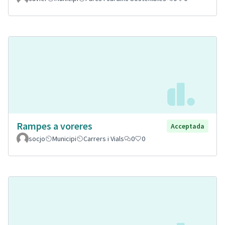
Rampes a voreres
Acceptada
socjo
Municipi
Carrers i Vials
0
0