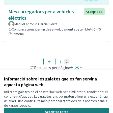
Mes carregadors per a vehicles
Acceptada
elèctrics
Manuel Antonio García Sierra
Comunicacions per un desenvolupament sostenible
0
0
Esmena
1
2
Resultats per pàgina:
25
Informació sobre les galetes que es fan servir a
aquesta pàgina web
Utilitzem galetes en el nostre lloc web per a millorar el rendiment i el
Termes i condicions d'ús
contingut d'aquest. Les galetes ens permeten oferir una experiència
Configuració de les galetes
d'usuari i uns continguts més personalitzats des dels nostres canals
Decidim Calafell a X
Decidim Calafell a Facebook
Decidim Calafell a YouTube
Decidim Calafell a GitHub
de xarxes socials.
(Enllaç extern)
(Enllaç extern)
(Enllaç extern)
(Enllaç extern)
Acceptar totes