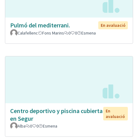
Pulmó del mediterrani.
En avaluació
Calafellenc
Fons Marins
0
0
Esmena
Centro deportivo y piscina cubierta
En
avaluació
en Segur
Alba
0
0
Esmena