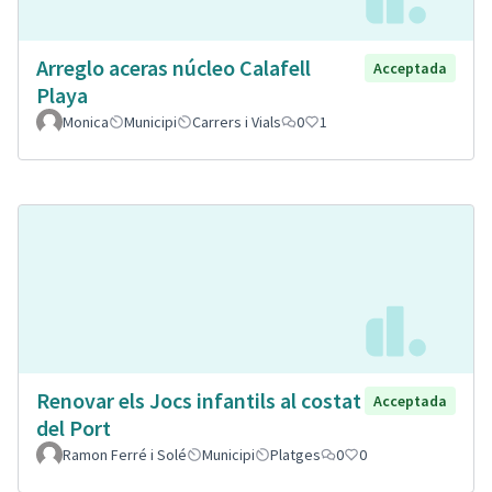
Arreglo aceras núcleo Calafell
Acceptada
Playa
Monica
Municipi
Carrers i Vials
0
1
Renovar els Jocs infantils al costat
Acceptada
del Port
Ramon Ferré i Solé
Municipi
Platges
0
0