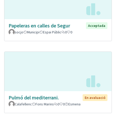
Papeleras en calles de Segur
Acceptada
socjo
Municipi
Espai Públic
0
0
Pulmó del mediterrani.
En avaluació
Calafellenc
Fons Marins
0
0
Esmena