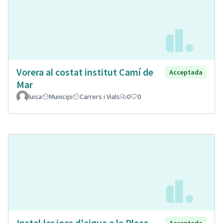
Vorera al costat institut Camí de
Acceptada
Mar
luisa
Municipi
Carrers i Vials
0
0
Instal·lar jocs d'aigua a la Plaça
Acceptada