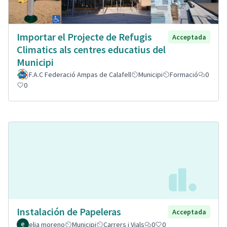
Importar el Projecte de Refugis
Acceptada
Climatics als centres educatius del
Municipi
F.A.C Federació Ampas de Calafell
Municipi
Formació
0
0
Instalación de Papeleras
Acceptada
elia moreno
Municipi
Carrers i Vials
0
0