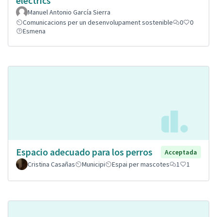
elèctrics
Manuel Antonio García Sierra
Comunicacions per un desenvolupament sostenible
0
0
Esmena
Espacio adecuado para los perros
Acceptada
Cristina Casañas
Municipi
Espai per mascotes
1
1