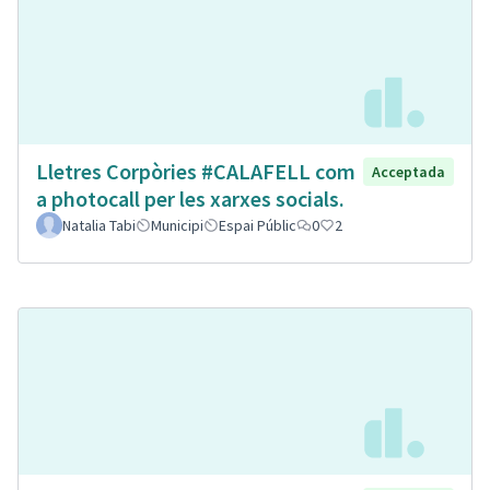
Lletres Corpòries #CALAFELL com
Acceptada
a photocall per les xarxes socials.
Natalia Tabi
Municipi
Espai Públic
0
2