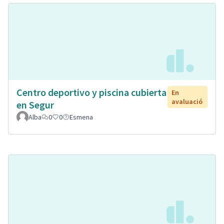
Centro deportivo y piscina cubierta
En
avaluació
en Segur
Alba
0
0
Esmena