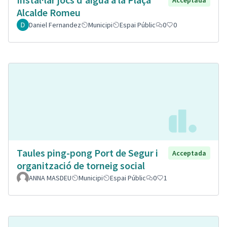
Alcalde Romeu
Daniel Fernandez
Municipi
Espai Públic
0
0
Taules ping-pong Port de Segur i
Acceptada
organització de torneig social
ANNA MASDEU
Municipi
Espai Públic
0
1