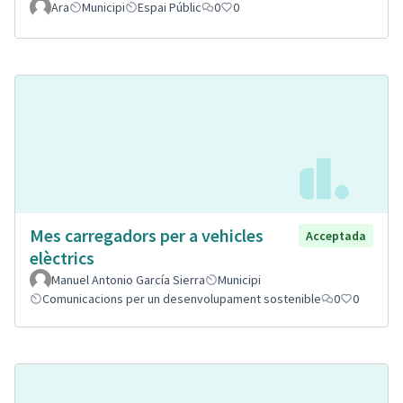
Ara
Municipi
Espai Públic
0
0
Mes carregadors per a vehicles
Acceptada
elèctrics
Manuel Antonio García Sierra
Municipi
Comunicacions per un desenvolupament sostenible
0
0