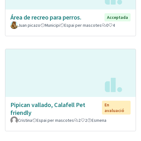
Área de recreo para perros.
Acceptada
Juan picazo
Municipi
Espai per mascotes
0
4
Pipican vallado, Calafell Pet
En
avaluació
friendly
Cristina
Espai per mascotes
2
2
Esmena