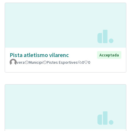
Pista atletismo vilarenc
Acceptada
vera
Municipi
Pistes Esportives
0
0