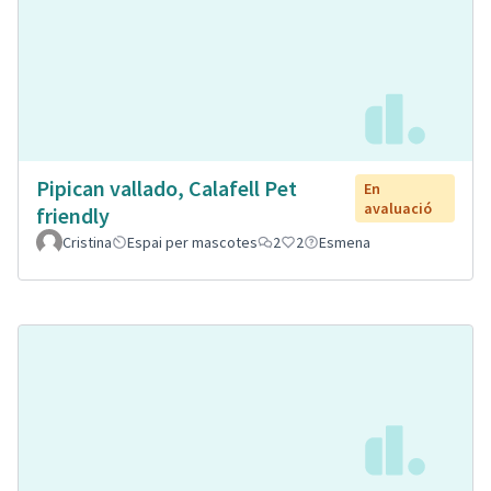
Pipican vallado, Calafell Pet
En
avaluació
friendly
Cristina
Espai per mascotes
2
2
Esmena