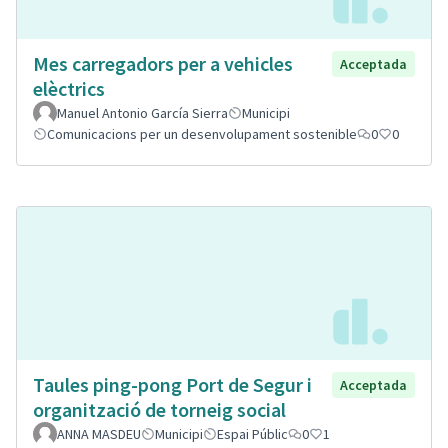
Mes carregadors per a vehicles
Acceptada
elèctrics
Manuel Antonio García Sierra
Municipi
Comunicacions per un desenvolupament sostenible
0
0
Taules ping-pong Port de Segur i
Acceptada
organització de torneig social
ANNA MASDEU
Municipi
Espai Públic
0
1