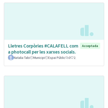
Lletres Corpòries #CALAFELL com
Acceptada
a photocall per les xarxes socials.
Natalia Tabi
Municipi
Espai Públic
0
2