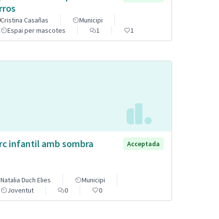
rros
Cristina Casañas
Municipi
Espai per mascotes
1
1
rc infantil amb sombra
Acceptada
Natalia Duch Elies
Municipi
Joventut
0
0