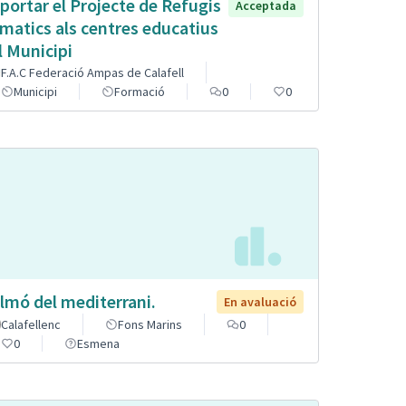
portar el Projecte de Refugis
Acceptada
imatics als centres educatius
l Municipi
F.A.C Federació Ampas de Calafell
Municipi
Formació
0
0
lmó del mediterrani.
En avaluació
Calafellenc
Fons Marins
0
0
Esmena