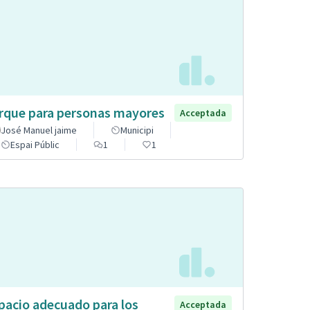
rque para personas mayores
Acceptada
José Manuel jaime
Municipi
Espai Públic
1
1
pacio adecuado para los
Acceptada