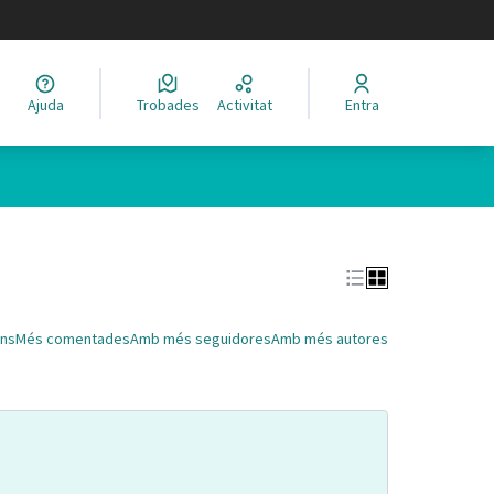
legir el idioma
Ajuda
Trobades
Activitat
Entra
Leaflet
|
©
HERE maps
 com a punts al mapa. L'element es pot fer servir amb un lector 
ns
Més comentades
Amb més seguidores
Amb més autores