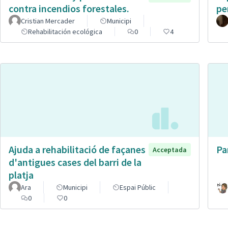
contra incendios forestales.
pe
Cristian Mercader
Municipi
Rehabilitación ecológica
0
4
Ajuda a rehabilitació de façanes
Pa
Acceptada
d'antigues cases del barri de la
platja
Ara
Municipi
Espai Públic
0
0