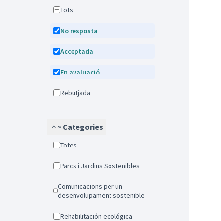
Tots
No resposta
Acceptada
En avaluació
Rebutjada
~ Categories
Totes
Parcs i Jardins Sostenibles
Comunicacions per un
desenvolupament sostenible
Rehabilitación ecológica