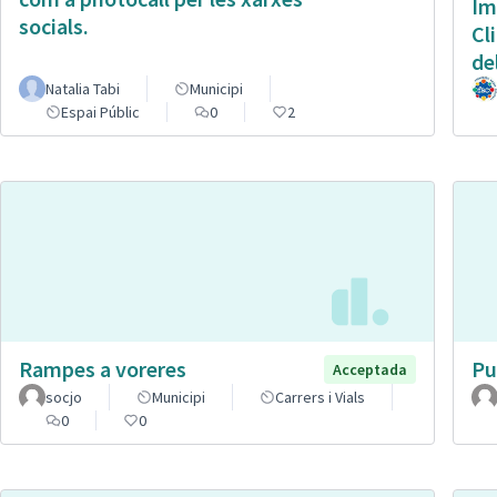
Im
socials.
Cl
de
Natalia Tabi
Municipi
Espai Públic
0
2
Rampes a voreres
Pu
Acceptada
socjo
Municipi
Carrers i Vials
0
0