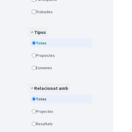
Trobades
Tipus
Totes
Propostes
Esmenes
Relacionat amb
Totes
Projectes
Resultats