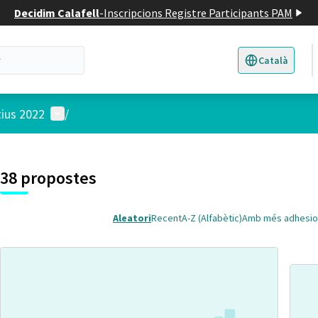
Decidim Calafell
-
Inscripcions Registre Participants PAM
Català
Triar la llengua
E
Menú d'usuari
tius 2022
/
 el mapa
t element és un mapa que presenta els components d'aquesta pàgina
38 propostes
Aleatori
Recent
A-Z (Alfabètic)
Amb més adhesio