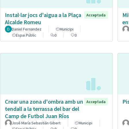
Instal·lar jocs d'aigua a la Plaça
Mi
Acceptada
Alcalde Romeu
en
Daniel Fernandez
Municipi
Espai Públic
0
0
Crear una zona d'ombra amb un
Pi
Acceptada
tendall a la terrassa del bar del
Camp de Futbol Juan Ríos
José María Sebastián Gibert
Municipi