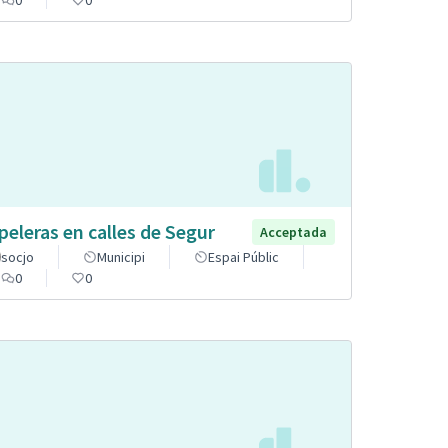
0
0
peleras en calles de Segur
Acceptada
socjo
Municipi
Espai Públic
0
0