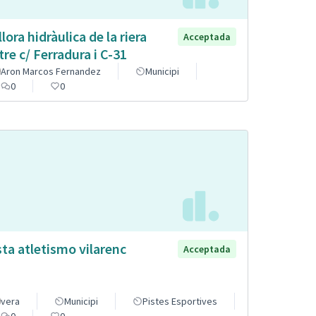
llora hidràulica de la riera
Acceptada
tre c/ Ferradura i C-31
Aron Marcos Fernandez
Municipi
0
0
sta atletismo vilarenc
Acceptada
vera
Municipi
Pistes Esportives