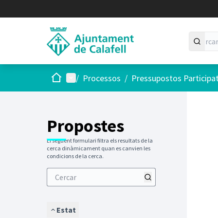
Inici
Menú principal
/
Processos
/
Pressupostos Participa
Saltar
El següen
+
−
Propostes
El següent formulari filtra els resultats de la
cerca dinàmicament quan es canvien les
condicions de la cerca.
Estat