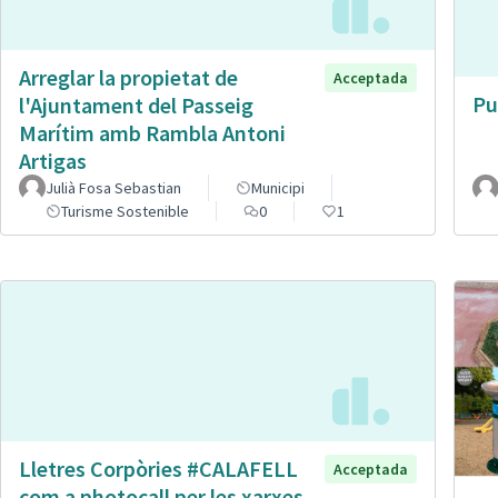
Arreglar la propietat de
Acceptada
Pu
l'Ajuntament del Passeig
Marítim amb Rambla Antoni
Artigas
Julià Fosa Sebastian
Municipi
Turisme Sostenible
0
1
Lletres Corpòries #CALAFELL
Acceptada
com a photocall per les xarxes