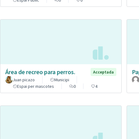
Espai Públic
0
0
Área de recreo para perros.
Pa
Acceptada
Juan picazo
Municipi
Espai per mascotes
0
4