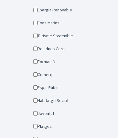
Energia Renovable
Fons Marins
Turisme Sostenible
Residuos Cero
Formació
Comerç
Espai Públic
Habitatge Social
Joventut
Platges