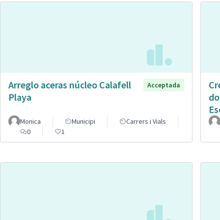
Arreglo aceras núcleo Calafell
Cr
Acceptada
Playa
do
Es
Monica
Municipi
Carrers i Vials
0
1