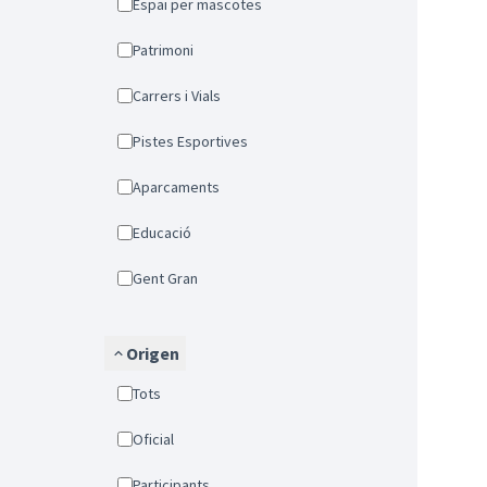
Espai per mascotes
Patrimoni
Carrers i Vials
Pistes Esportives
Aparcaments
Educació
Gent Gran
Origen
Tots
Oficial
Participants