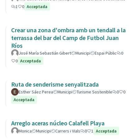
1
0
Acceptada
Crear una zona d'ombra amb un tendall a la
terrassa del bar del Camp de Futbol Juan
Ríos
José María Sebastián Gibert
Municipi
Espai Públic
0
0
Acceptada
Ruta de senderisme senyalitzada
Esther Sáez Perea
Municipi
Turisme Sostenible
0
0
Acceptada
Arreglo aceras núcleo Calafell Playa
Monica
Municipi
Carrers i Vials
0
1
Acceptada