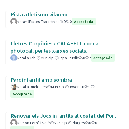
Pista atletismo vilarenc
vera
Pistes Esportives
0
0
Acceptada
Lletres Corpòries #CALAFELL com a
photocall per les xarxes socials.
Natalia Tabi
Municipi
Espai Públic
0
2
Acceptada
Parc infantil amb sombra
Natalia Duch Elies
Municipi
Joventut
0
0
Acceptada
Renovar els Jocs infantils al costat del Port
Ramon Ferré i Solé
Municipi
Platges
0
0