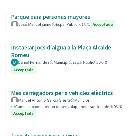
Parque para personas mayores
José Manuel jaime
Espai Públic
1
1
Acceptada
Instal·lar jocs d'aigua a la Plaça Alcalde
Romeu
Daniel Fernandez
Municipi
Espai Públic
0
0
Acceptada
Mes carregadors per a vehicles elèctrics
Manuel Antonio García Sierra
Municipi
Comunicacions per un desenvolupament sostenible
0
0
Acceptada