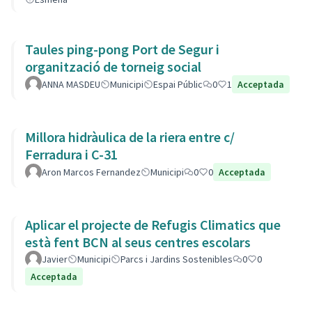
Taules ping-pong Port de Segur i
organització de torneig social
ANNA MASDEU
Municipi
Espai Públic
0
1
Acceptada
Millora hidràulica de la riera entre c/
Ferradura i C-31
Aron Marcos Fernandez
Municipi
0
0
Acceptada
Aplicar el projecte de Refugis Climatics que
està fent BCN al seus centres escolars
Javier
Municipi
Parcs i Jardins Sostenibles
0
0
Acceptada