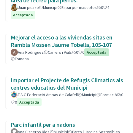
Área de recreo para perros.
Juan picazo
Municipi
Espai per mascotes
0
4
Acceptada
Mejorar el acceso a las viviendas sitas en
Rambla Mossen Jaume Tobella, 105-107
Ana Rodriguez
Carrers i Vials
0
0
Acceptada
Esmena
Importar el Projecte de Refugis Climatics als
centres educatius del Municipi
F.A.C Federació Ampas de Calafell
Municipi
Formació
0
0
Acceptada
Parc infantil per a nadons
Ana Cisneros Rios
Municipi
Parcs i Jardins Sostenibles