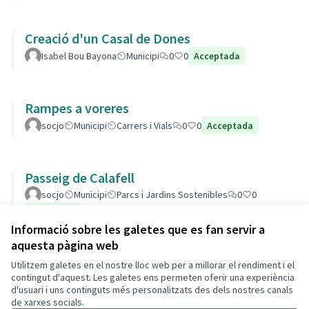
Creació d'un Casal de Dones
Isabel Bou Bayona
Municipi
0
0
Acceptada
Rampes a voreres
socjo
Municipi
Carrers i Vials
0
0
Acceptada
Passeig de Calafell
socjo
Municipi
Parcs i Jardins Sostenibles
0
0
Acceptada
Informació sobre les galetes que es fan servir a
aquesta pàgina web
Utilitzem galetes en el nostre lloc web per a millorar el rendiment i el
Termes i condicions d'ús
contingut d'aquest. Les galetes ens permeten oferir una experiència
Configuració de les galetes
d'usuari i uns continguts més personalitzats des dels nostres canals
Decidim Calafell a X
Decidim Calafell a Facebook
Decidim Calafell a YouTube
Decidim Calafell a GitHub
de xarxes socials.