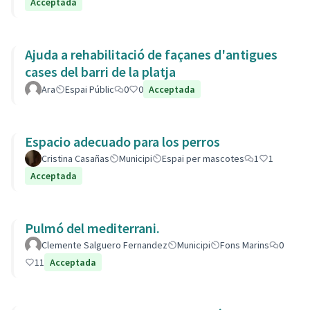
Acceptada
Ajuda a rehabilitació de façanes d'antigues
cases del barri de la platja
Ara
Espai Públic
0
0
Acceptada
Espacio adecuado para los perros
Cristina Casañas
Municipi
Espai per mascotes
1
1
Acceptada
Pulmó del mediterrani.
Clemente Salguero Fernandez
Municipi
Fons Marins
0
11
Acceptada