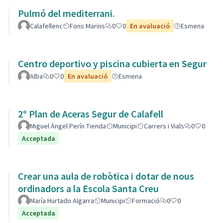
Pulmó del mediterrani.
Calafellenc
Fons Marins
0
0
En avaluació
Esmena
Centro deportivo y piscina cubierta en Segur
Alba
0
0
En avaluació
Esmena
2º Plan de Aceras Segur de Calafell
Miguel Ángel Perín Tienda
Municipi
Carrers i Vials
0
0
Acceptada
Crear una aula de robòtica i dotar de nous
ordinadors a la Escola Santa Creu
María Hurtado Algarra
Municipi
Formació
0
0
Acceptada