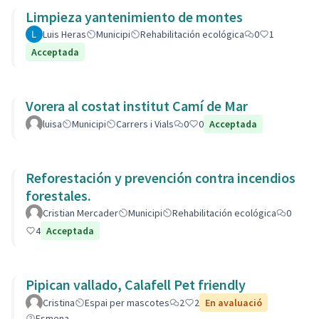
Limpieza yantenimiento de montes
Luis Heras
Municipi
Rehabilitación ecológica
0
1
Acceptada
Vorera al costat institut Camí de Mar
luisa
Municipi
Carrers i Vials
0
0
Acceptada
Reforestación y prevención contra incendios
forestales.
Cristian Mercader
Municipi
Rehabilitación ecológica
0
4
Acceptada
Pipican vallado, Calafell Pet friendly
Cristina
Espai per mascotes
2
2
En avaluació
Esmena