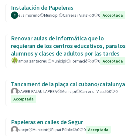
Instalación de Papeleras
elia moreno
Municipi
Carrers i Vials
0
0
Acceptada
Renovar aulas de informática que lo
requieran de los centros educativos, para los
alumnos y clases de adultos por las tardes
ampa santacreu
Municipi
Formació
0
0
Acceptada
Tancament de la plaça cal cubano/catalunya
XAVIER PALAU LAPREA
Municipi
Carrers i Vials
0
0
Acceptada
Papeleras en calles de Segur
socjo
Municipi
Espai Públic
0
0
Acceptada