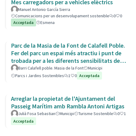
Mes carregadors per a vehicles elèctrics
Manuel Antonio García Sierra
Comunicacions per un desenvolupament sostenible
0
0
Acceptada
Esmena
Parc de la Masia de la Font de Calafell Poble.
Fer del parc un espai més atractiu i punt de
trobada per a les diferents sensibilitats del
barri.
Barri Calafell poble. Masia de la Font
Municipi
Parcs i Jardins Sostenibles
1
0
Acceptada
Arreglar la propietat de l'Ajuntament del
Passeig Marítim amb Rambla Antoni Artigas
Julià Fosa Sebastian
Municipi
Turisme Sostenible
0
1
Acceptada