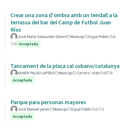
Crear una zona d'ombra amb un tendall a la
terrassa del bar del Camp de Futbol Juan
Ríos
José María Sebastián Gibert
Municipi
Espai Públic
0
0
Acceptada
Tancament de la plaça cal cubano/catalunya
XAVIER PALAU LAPREA
Municipi
Carrers i Vials
0
0
Acceptada
Parque para personas mayores
José Manuel jaime
Municipi
Espai Públic
1
1
Acceptada