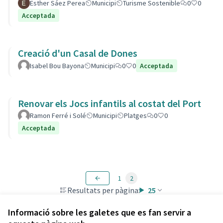
Esther Sáez Perea
Municipi
Turisme Sostenible
0
0
Acceptada
Creació d'un Casal de Dones
Isabel Bou Bayona
Municipi
0
0
Acceptada
Renovar els Jocs infantils al costat del Port
Ramon Ferré i Solé
Municipi
Platges
0
0
Acceptada
1
2
Resultats per pàgina:
25
Informació sobre les galetes que es fan servir a