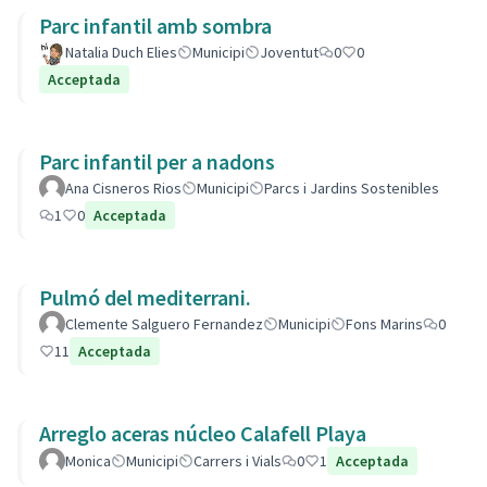
Parc infantil amb sombra
Natalia Duch Elies
Municipi
Joventut
0
0
Acceptada
Parc infantil per a nadons
Ana Cisneros Rios
Municipi
Parcs i Jardins Sostenibles
1
0
Acceptada
Pulmó del mediterrani.
Clemente Salguero Fernandez
Municipi
Fons Marins
0
11
Acceptada
Arreglo aceras núcleo Calafell Playa
Monica
Municipi
Carrers i Vials
0
1
Acceptada