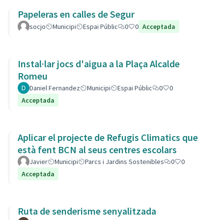
Papeleras en calles de Segur
socjo
Municipi
Espai Públic
0
0
Acceptada
Instal·lar jocs d'aigua a la Plaça Alcalde
Romeu
Daniel Fernandez
Municipi
Espai Públic
0
0
Acceptada
Aplicar el projecte de Refugis Climatics que
està fent BCN al seus centres escolars
Javier
Municipi
Parcs i Jardins Sostenibles
0
0
Acceptada
Ruta de senderisme senyalitzada