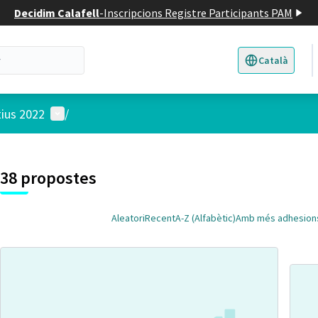
Decidim Calafell
-
Inscripcions Registre Participants PAM
Català
Triar la llengua
E
Menú d'usuari
tius 2022
/
 el mapa
t element és un mapa que presenta els components d'aquesta pàgina
38 propostes
Aleatori
Recent
A-Z (Alfabètic)
Amb més adhesion