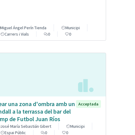
Miguel Ángel Perín Tienda
Municipi
Carrers i Vials
0
0
ear una zona d'ombra amb un
Acceptada
ndall a la terrassa del bar del
mp de Futbol Juan Ríos
José María Sebastián Gibert
Municipi
Espai Públic
0
0