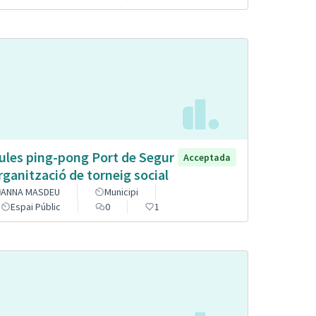
ules ping-pong Port de Segur
Acceptada
organització de torneig social
ANNA MASDEU
Municipi
Espai Públic
0
1