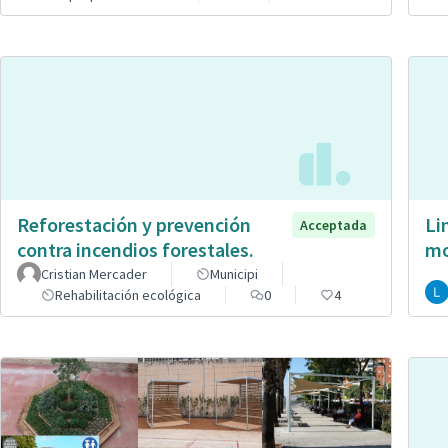
Reforestación y prevención
Li
Acceptada
contra incendios forestales.
mo
Cristian Mercader
Municipi
Rehabilitación ecológica
0
4