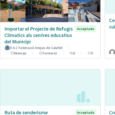
Ce
cu
Importar el Projecte de Refugis
Acceptada
Climatics als centres educatius
del Municipi
F.A.C Federació Ampas de Calafell
Municipi
Formació
0
0
Ruta de senderisme
Cr
Acceptada