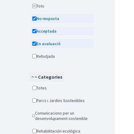
Tots
No resposta
Acceptada
En avaluació
Rebutjada
~ Categories
Totes
Parcs i Jardins Sostenibles
Comunicacions per un
desenvolupament sostenible
Rehabilitación ecológica