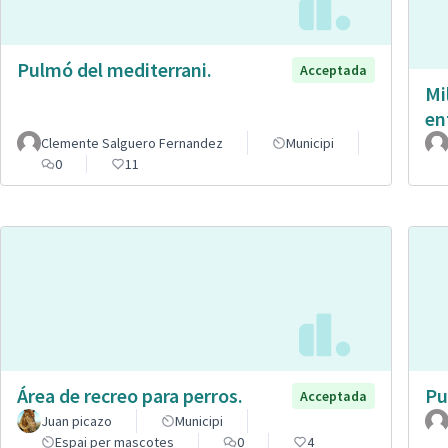
Pulmó del mediterrani.
Acceptada
Mi
en
Clemente Salguero Fernandez
Municipi
0
11
Área de recreo para perros.
Pu
Acceptada
Juan picazo
Municipi
Espai per mascotes
0
4