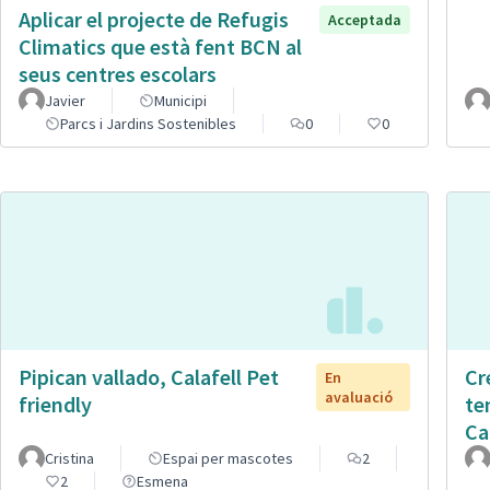
Aplicar el projecte de Refugis
Acceptada
Climatics que està fent BCN al
seus centres escolars
Javier
Municipi
Parcs i Jardins Sostenibles
0
0
Pipican vallado, Calafell Pet
Cr
En
avaluació
friendly
te
Ca
Cristina
Espai per mascotes
2
2
Esmena