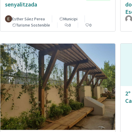
senyalitzada
do
Es
Esther Sáez Perea
Municipi
Turisme Sostenible
0
0
2º
Ca