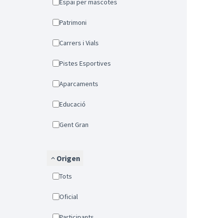
Espai per mascotes
Patrimoni
Carrers i Vials
Pistes Esportives
Aparcaments
Educació
Gent Gran
Origen
Tots
Oficial
Participants