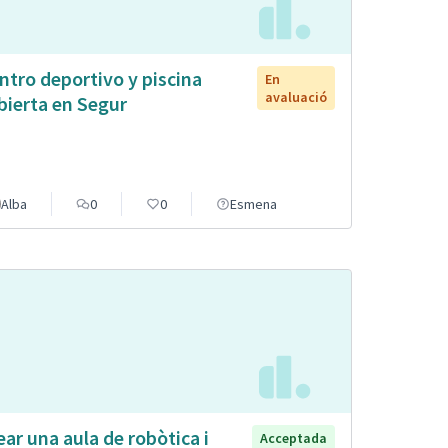
ntro deportivo y piscina
En
avaluació
bierta en Segur
Alba
0
0
Esmena
ear una aula de robòtica i
Acceptada