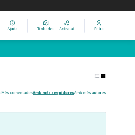
legir el idioma
Ajuda
Trobades
Activitat
Entra
Leaflet
|
©
HERE maps
 com a punts al mapa. L'element es pot fer servir amb un lector 
s
Més comentades
Amb més seguidores
Amb més autores