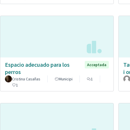
Espacio adecuado para los
Ta
Acceptada
perros
i 
Cristina Casañas
Municipi
1
1