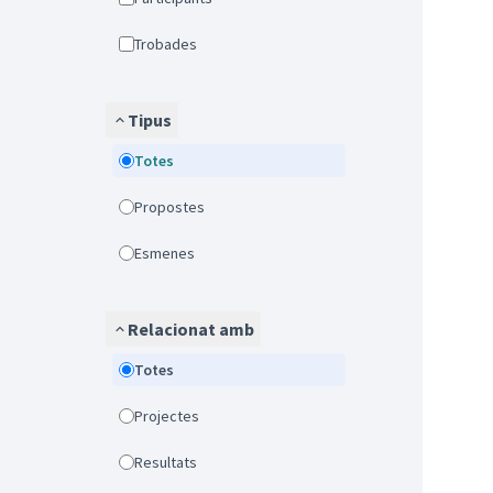
Trobades
Tipus
Totes
Propostes
Esmenes
Relacionat amb
Totes
Projectes
Resultats