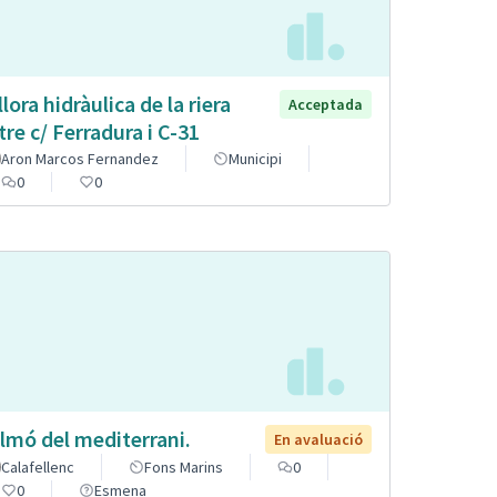
llora hidràulica de la riera
Acceptada
tre c/ Ferradura i C-31
Aron Marcos Fernandez
Municipi
0
0
lmó del mediterrani.
En avaluació
Calafellenc
Fons Marins
0
0
Esmena