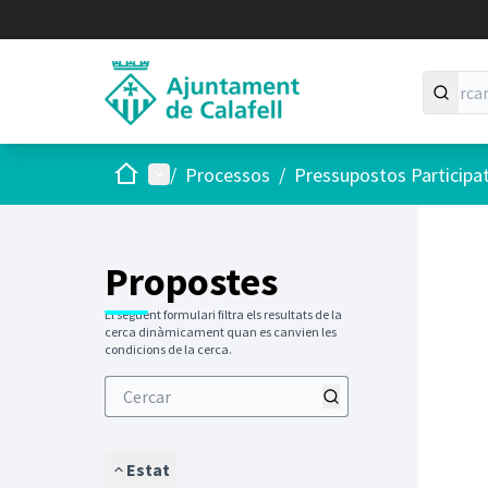
Inici
Menú principal
/
Processos
/
Pressupostos Participa
Saltar
El següen
+
−
Propostes
El següent formulari filtra els resultats de la
cerca dinàmicament quan es canvien les
condicions de la cerca.
Estat