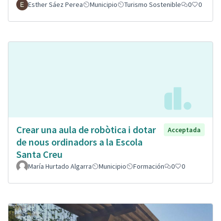
Esther Sáez Perea
Municipio
Turismo Sostenible
0
0
Crear una aula de robòtica i dotar
Acceptada
de nous ordinadors a la Escola
Santa Creu
María Hurtado Algarra
Municipio
Formación
0
0