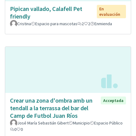
Pipican vallado, Calafell Pet
En
evaluación
friendly
Cristina
Espacio para mascotas
2
2
Enmienda
Crear una zona d'ombra amb un
Acceptada
tendall a la terrassa del bar del
Camp de Futbol Juan Ríos
José María Sebastián Gibert
Municipio
Espacio Público
0
0