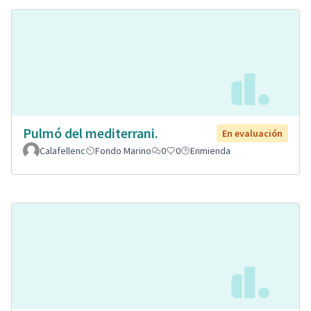
Pulmó del mediterrani.
En evaluación
Calafellenc
Fondo Marino
0
0
Enmienda