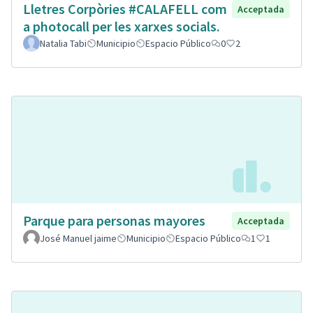
Lletres Corpòries #CALAFELL com
Acceptada
a photocall per les xarxes socials.
Natalia Tabi
Municipio
Espacio Público
0
2
Parque para personas mayores
Acceptada
José Manuel jaime
Municipio
Espacio Público
1
1