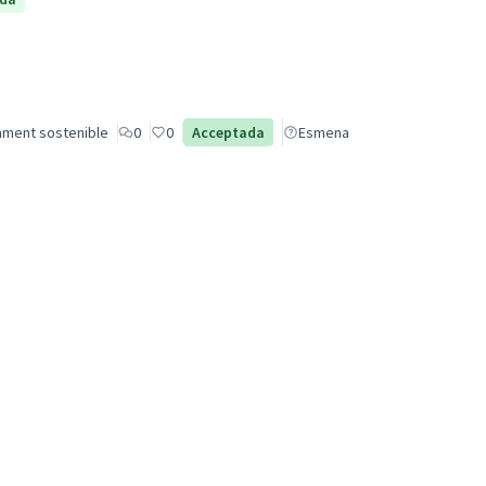
ament sostenible
0
0
Acceptada
Esmena