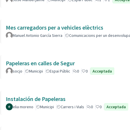
Mes carregadors per a vehicles elèctrics
Manuel Antonio García Sierra
Comunicacions per un desenvolup
Papeleras en calles de Segur
socjo
Municipi
Espai Públic
0
0
Acceptada
Instalación de Papeleras
elia moreno
Municipi
Carrers i Vials
0
0
Acceptada