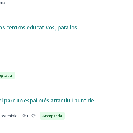
ena
os centros educativos, para los
eptada
el parc un espai més atractiu i punt de
 Sostenibles
1
0
Acceptada