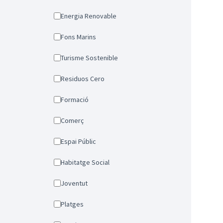
Energia Renovable
Fons Marins
Turisme Sostenible
Residuos Cero
Formació
Comerç
Espai Públic
Habitatge Social
Joventut
Platges