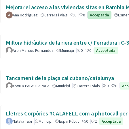
Mejorar el acceso a las viviendas sitas en Ra
Ana Rodriguez
Carrers i Vials
0
0
Acceptada
Esme
Millora hidràulica de la riera entre c/ Ferradura i C-
Aron Marcos Fernandez
Municipi
0
0
Acceptada
Tancament de la plaça cal cubano/catalunya
XAVIER PALAU LAPREA
Municipi
Carrers i Vials
0
0
Acc
Lletres Corpòries #CALAFELL com a photocall per l
Natalia Tabi
Municipi
Espai Públic
0
2
Acceptada