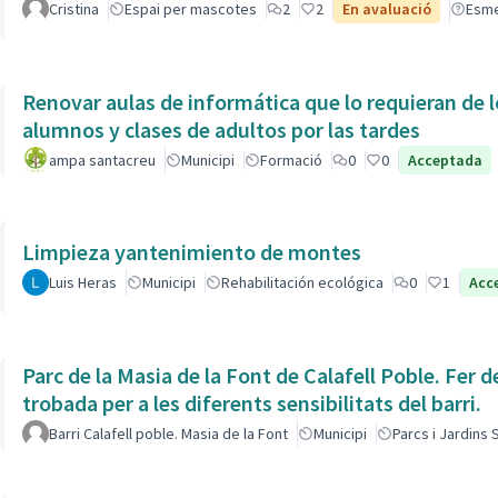
Cristina
Espai per mascotes
2
2
En avaluació
Esm
Renovar aulas de informática que lo requieran de l
alumnos y clases de adultos por las tardes
ampa santacreu
Municipi
Formació
0
0
Acceptada
Limpieza yantenimiento de montes
Luis Heras
Municipi
Rehabilitación ecológica
0
1
Acc
Parc de la Masia de la Font de Calafell Poble. Fer d
trobada per a les diferents sensibilitats del barri.
Barri Calafell poble. Masia de la Font
Municipi
Parcs i Jardins