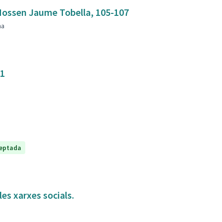
mbla Mossen Jaume Tobella, 105-107
na
31
eptada
es xarxes socials.