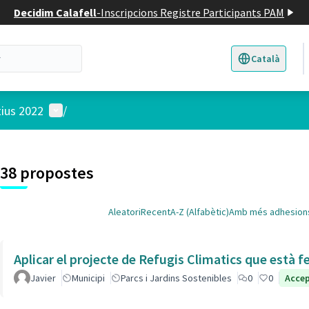
Decidim Calafell
-
Inscripcions Registre Participants PAM
Català
Triar la llengua
E
Menú d'usuari
tius 2022
/
 el mapa
t element és un mapa que presenta els components d'aquesta pàgina
38 propostes
Aleatori
Recent
A-Z (Alfabètic)
Amb més adhesion
Aplicar el projecte de Refugis Climatics que està f
Javier
Municipi
Parcs i Jardins Sostenibles
0
0
Acce