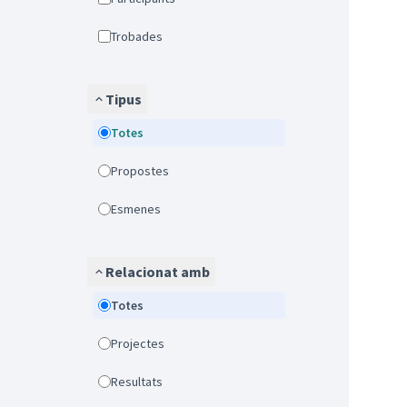
Trobades
Tipus
Totes
Propostes
Esmenes
Relacionat amb
Totes
Projectes
Resultats