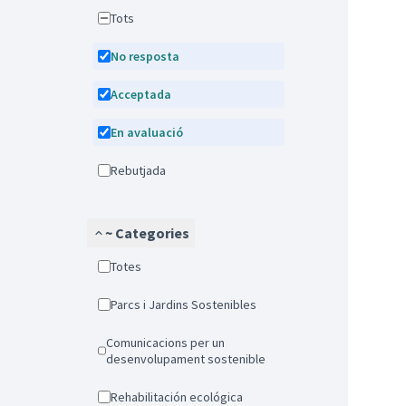
Tots
No resposta
Acceptada
En avaluació
Rebutjada
~ Categories
Totes
Parcs i Jardins Sostenibles
Comunicacions per un
desenvolupament sostenible
Rehabilitación ecológica