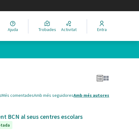
legir el idioma
Ajuda
Trobades
Activitat
Entra
Leaflet
|
©
HERE maps
 com a punts al mapa. L'element es pot fer servir amb un lector 
s
Més comentades
Amb més seguidores
Amb més autores
ent BCN al seus centres escolars
ptada