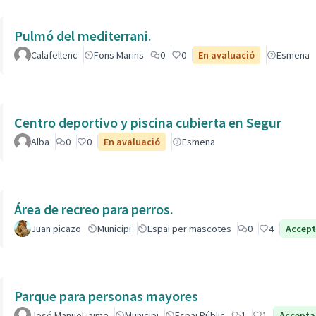
Pulmó del mediterrani.
Calafellenc
Fons Marins
0
0
En avaluació
Esmena
Centro deportivo y piscina cubierta en Segur
Alba
0
0
En avaluació
Esmena
Área de recreo para perros.
Juan picazo
Municipi
Espai per mascotes
0
4
Accep
Parque para personas mayores
José Manuel jaime
Municipi
Espai Públic
1
1
Accept