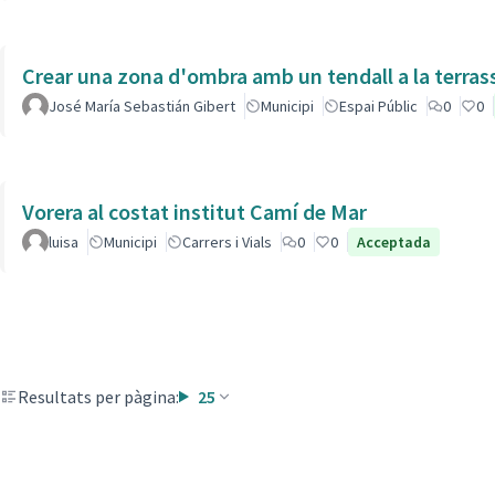
Crear una zona d'ombra amb un tendall a la terras
José María Sebastián Gibert
Municipi
Espai Públic
0
0
Vorera al costat institut Camí de Mar
luisa
Municipi
Carrers i Vials
0
0
Acceptada
Resultats per pàgina:
25