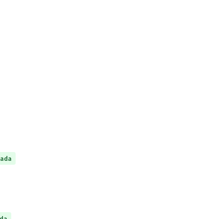
tada
ada