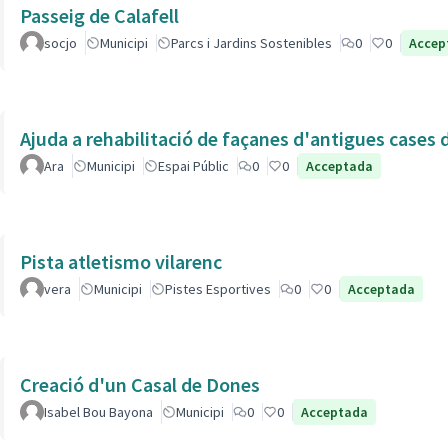
Passeig de Calafell
socjo
Municipi
Parcs i Jardins Sostenibles
0
0
Accep
Ajuda a rehabilitació de façanes d'antigues cases de
Ara
Municipi
Espai Públic
0
0
Acceptada
Pista atletismo vilarenc
vera
Municipi
Pistes Esportives
0
0
Acceptada
Creació d'un Casal de Dones
Isabel Bou Bayona
Municipi
0
0
Acceptada