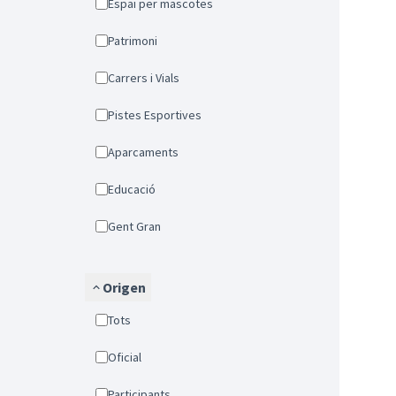
Espai per mascotes
Patrimoni
Carrers i Vials
Pistes Esportives
Aparcaments
Educació
Gent Gran
Origen
Tots
Oficial
Participants