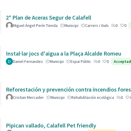
2º Plan de Aceras Segur de Calafell
Miguel Ángel Perín Tienda
Municipi
Carrers i Vials
0
0
Instal·lar jocs d'aigua a la Plaça Alcalde Romeu
Daniel Fernandez
Municipi
Espai Públic
0
0
Accepta
Reforestación y prevención contra incendios fores
Cristian Mercader
Municipi
Rehabilitación ecológica
0
Pipican vallado, Calafell Pet friendly