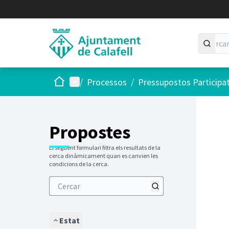
Inici
Menú principal
/
Processos
/
Pressupostos Participa
Saltar
El següen
+
−
Propostes
El següent formulari filtra els resultats de la
cerca dinàmicament quan es canvien les
condicions de la cerca.
Estat