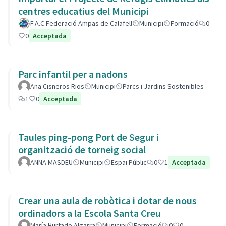
centres educatius del Municipi
F.A.C Federació Ampas de Calafell
Municipi
Formació
0
0
Acceptada
Parc infantil per a nadons
Ana Cisneros Rios
Municipi
Parcs i Jardins Sostenibles
1
0
Acceptada
Taules ping-pong Port de Segur i
organització de torneig social
ANNA MASDEU
Municipi
Espai Públic
0
1
Acceptada
Crear una aula de robòtica i dotar de nous
ordinadors a la Escola Santa Creu
María Hurtado Algarra
Municipi
Formació
0
0