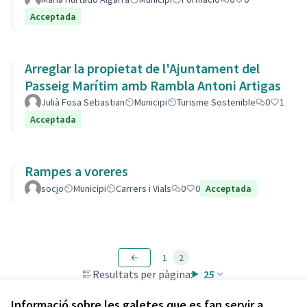
Acceptada
Arreglar la propietat de l'Ajuntament del
Passeig Marítim amb Rambla Antoni Artigas
Julià Fosa Sebastian
Municipi
Turisme Sostenible
0
1
Acceptada
Rampes a voreres
socjo
Municipi
Carrers i Vials
0
0
Acceptada
1
2
Resultats per pàgina:
25
Informació sobre les galetes que es fan servir a