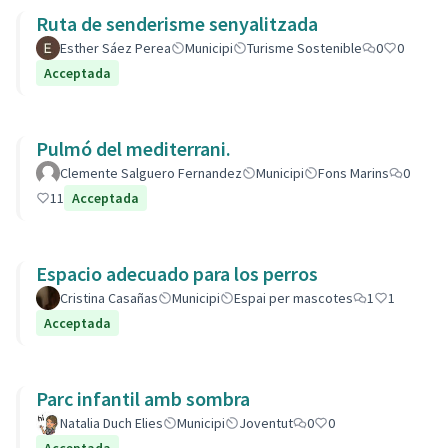
Ruta de senderisme senyalitzada
Esther Sáez Perea
Municipi
Turisme Sostenible
0
0
Acceptada
Pulmó del mediterrani.
Clemente Salguero Fernandez
Municipi
Fons Marins
0
11
Acceptada
Espacio adecuado para los perros
Cristina Casañas
Municipi
Espai per mascotes
1
1
Acceptada
Parc infantil amb sombra
Natalia Duch Elies
Municipi
Joventut
0
0