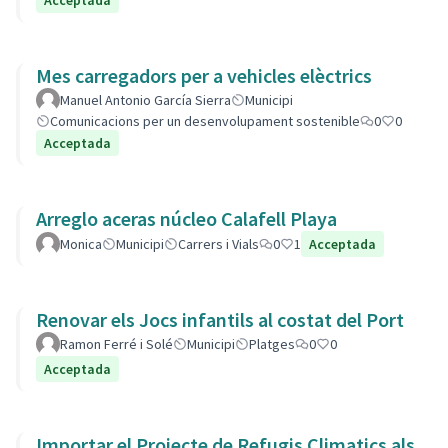
Acceptada
Mes carregadors per a vehicles elèctrics
Manuel Antonio García Sierra
Municipi
Comunicacions per un desenvolupament sostenible
0
0
Acceptada
Arreglo aceras núcleo Calafell Playa
Monica
Municipi
Carrers i Vials
0
1
Acceptada
Renovar els Jocs infantils al costat del Port
Ramon Ferré i Solé
Municipi
Platges
0
0
Acceptada
Importar el Projecte de Refugis Climatics als