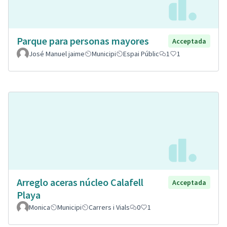
Parque para personas mayores
Acceptada
José Manuel jaime
Municipi
Espai Públic
1
1
Arreglo aceras núcleo Calafell
Acceptada
Playa
Monica
Municipi
Carrers i Vials
0
1