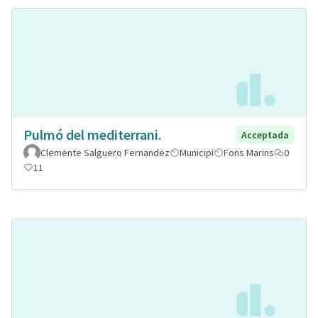
Pulmó del mediterrani.
Acceptada
Clemente Salguero Fernandez
Municipi
Fons Marins
0
11