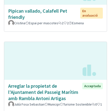
Pipican vallado, Calafell Pet
En
avaluació
friendly
Cristina
Espai per mascotes
2
2
Esmena
Arreglar la propietat de
Acceptada
l'Ajuntament del Passeig Marítim
amb Rambla Antoni Artigas
Julià Fosa Sebastian
Municipi
Turisme Sostenible
0
1