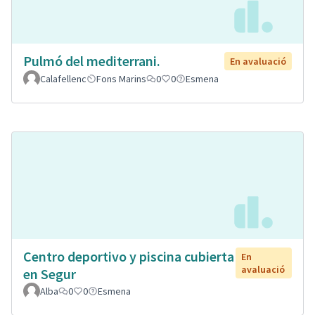
Pulmó del mediterrani.
En avaluació
Calafellenc
Fons Marins
0
0
Esmena
Centro deportivo y piscina cubierta
En
avaluació
en Segur
Alba
0
0
Esmena