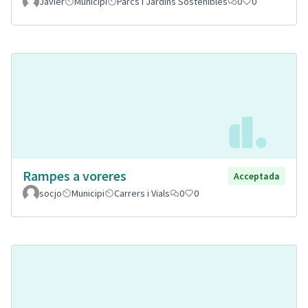
Javier
Municipi
Parcs i Jardins Sostenibles
0
0
Rampes a voreres
Acceptada
socjo
Municipi
Carrers i Vials
0
0