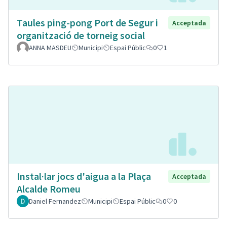
Taules ping-pong Port de Segur i
Acceptada
organització de torneig social
ANNA MASDEU
Municipi
Espai Públic
0
1
Instal·lar jocs d'aigua a la Plaça
Acceptada
Alcalde Romeu
Daniel Fernandez
Municipi
Espai Públic
0
0