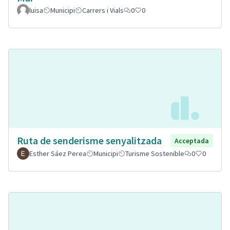
luisa
Municipi
Carrers i Vials
0
0
Ruta de senderisme senyalitzada
Acceptada
Esther Sáez Perea
Municipi
Turisme Sostenible
0
0