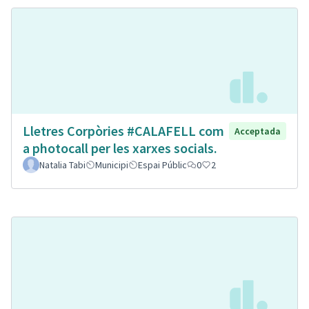
Lletres Corpòries #CALAFELL com
Acceptada
a photocall per les xarxes socials.
Natalia Tabi
Municipi
Espai Públic
0
2