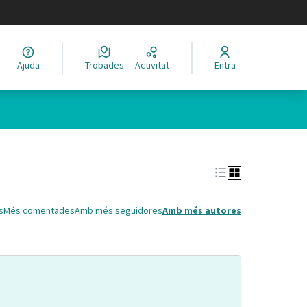
legir el idioma
Ajuda
Trobades
Activitat
Entra
Leaflet
|
©
HERE maps
 com a punts al mapa. L'element es pot fer servir amb un lector 
s
Més comentades
Amb més seguidores
Amb més autores