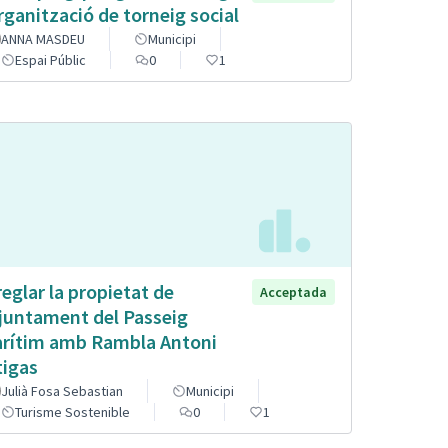
organització de torneig social
ANNA MASDEU
Municipi
Espai Públic
0
1
reglar la propietat de
Acceptada
Ajuntament del Passeig
rítim amb Rambla Antoni
tigas
Julià Fosa Sebastian
Municipi
Turisme Sostenible
0
1