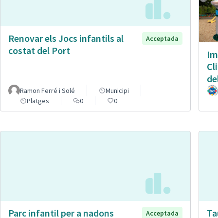
Renovar els Jocs infantils al
Acceptada
costat del Port
Im
Cl
de
Ramon Ferré i Solé
Municipi
Platges
0
0
Parc infantil per a nadons
Ta
Acceptada