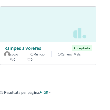
Rampes a voreres
Acceptada
socjo
Municipi
Carrers i Vials
0
0
Resultats per pàgina:
25