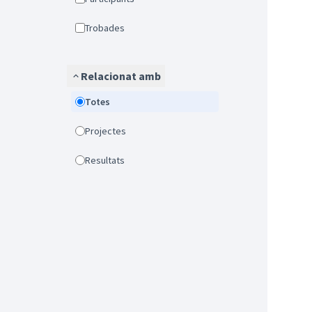
Trobades
Relacionat amb
Totes
Projectes
Resultats