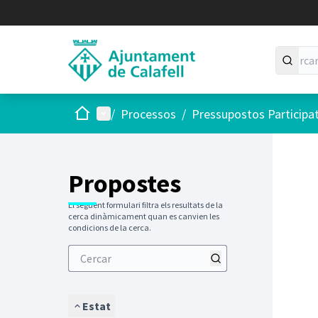
Inici
Menú principal
/
Processos
/
Pressupostos Participa
Saltar
El següen
+
−
Propostes
El següent formulari filtra els resultats de la
cerca dinàmicament quan es canvien les
condicions de la cerca.
Estat