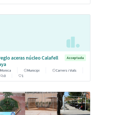
reglo aceras núcleo Calafell
Acceptada
aya
Monica
Municipi
Carrers i Vials
0
1