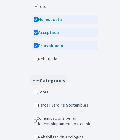
Tots
No resposta
Acceptada
En avaluació
Rebutjada
~ Categories
Totes
Parcs i Jardins Sostenibles
Comunicacions per un
desenvolupament sostenible
Rehabilitación ecológica