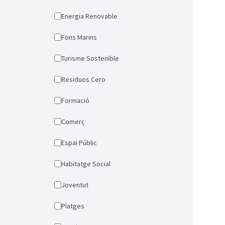
Energia Renovable
Fons Marins
Turisme Sostenible
Residuos Cero
Formació
Comerç
Espai Públic
Habitatge Social
Joventut
Platges