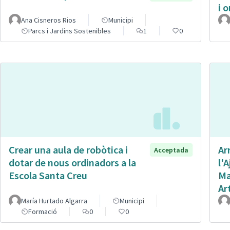
i 
Ana Cisneros Rios
Municipi
Parcs i Jardins Sostenibles
1
0
Crear una aula de robòtica i
Ar
Acceptada
dotar de nous ordinadors a la
l'
Escola Santa Creu
Ma
Ar
María Hurtado Algarra
Municipi
Formació
0
0