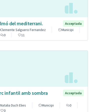
lmó del mediterrani.
Acceptada
Clemente Salguero Fernandez
Municipi
0
11
rc infantil amb sombra
Acceptada
Natalia Duch Elies
Municipi
0
0