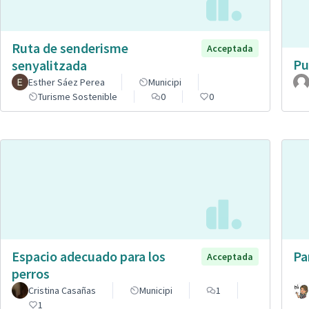
Ruta de senderisme
Acceptada
Pu
senyalitzada
Esther Sáez Perea
Municipi
Turisme Sostenible
0
0
Espacio adecuado para los
Pa
Acceptada
perros
Cristina Casañas
Municipi
1
1