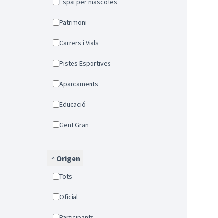
Espai per mascotes
Patrimoni
Carrers i Vials
Pistes Esportives
Aparcaments
Educació
Gent Gran
Origen
Tots
Oficial
Participants