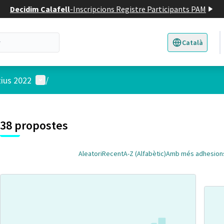
Decidim Calafell
-
Inscripcions Registre Participants PAM
Català
Triar la llengua
E
Menú d'usuari
tius 2022
/
 el mapa
t element és un mapa que presenta els components d'aquesta pàgina
38 propostes
Aleatori
Recent
A-Z (Alfabètic)
Amb més adhesion