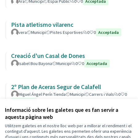
Ara
Municipi
Espai Públic
0
0
Acceptada
Pista atletismo vilarenc
vera
Municipi
Pistes Esportives
0
0
Acceptada
Creació d'un Casal de Dones
Isabel Bou Bayona
Municipi
0
0
Acceptada
2º Plan de Aceras Segur de Calafell
Miguel Ángel Perín Tienda
Municipi
Carrers i Vials
0
0
Acceptada
Informació sobre les galetes que es fan servir a
aquesta pàgina web
Utilitzem galetes en el nostre lloc web per a millorar el rendiment i el
Termes i condicions d'ús
contingut d'aquest. Les galetes ens permeten oferir una experiència
Configuració de les galetes
d'usuari i uns continguts més personalitzats des dels nostres canals
Decidim Calafell a X
Decidim Calafell a Facebook
Decidim Calafell a YouTube
Decidim Calafell a GitHub