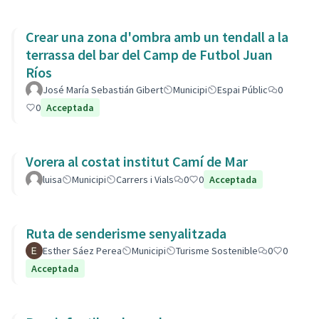
Crear una zona d'ombra amb un tendall a la
terrassa del bar del Camp de Futbol Juan
Ríos
José María Sebastián Gibert
Municipi
Espai Públic
0
0
Acceptada
Vorera al costat institut Camí de Mar
luisa
Municipi
Carrers i Vials
0
0
Acceptada
Ruta de senderisme senyalitzada
Esther Sáez Perea
Municipi
Turisme Sostenible
0
0
Acceptada