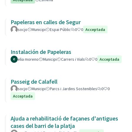
Papeleras en calles de Segur
socjo
Municipi
Espai Públic
0
0
Acceptada
Instalación de Papeleras
elia moreno
Municipi
Carrers i Vials
0
0
Acceptada
Passeig de Calafell
socjo
Municipi
Parcs i Jardins Sostenibles
0
0
Acceptada
Ajuda a rehabilitació de façanes d'antigues
cases del barri de la platja