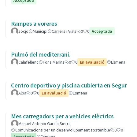
Acceptada
Rampes a voreres
socjo
Municipi
Carrers i Vials
0
0
Acceptada
Pulmó del mediterrani.
Calafellenc
Fons Marins
0
0
En avaluació
Esmena
Centro deportivo y piscina cubierta en Segur
Alba
0
0
En avaluació
Esmena
Mes carregadors per a vehicles elèctrics
Manuel Antonio García Sierra
Comunicacions per un desenvolupament sostenible
0
0
Acceptada
Esmena