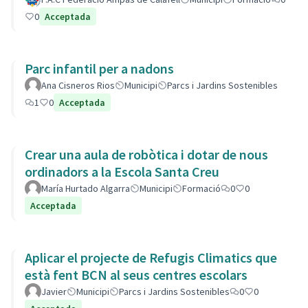
0
Acceptada
Parc infantil per a nadons
Ana Cisneros Rios
Municipi
Parcs i Jardins Sostenibles
1
0
Acceptada
Crear una aula de robòtica i dotar de nous
ordinadors a la Escola Santa Creu
María Hurtado Algarra
Municipi
Formació
0
0
Acceptada
Aplicar el projecte de Refugis Climatics que
està fent BCN al seus centres escolars
Javier
Municipi
Parcs i Jardins Sostenibles
0
0