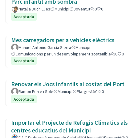
Parc infantil amb sombra
Natalia Duch Elies
Municipi
Joventut
0
0
Acceptada
Mes carregadors per a vehicles elèctrics
Manuel Antonio García Sierra
Municipi
Comunicacions per un desenvolupament sostenible
0
0
Acceptada
Renovar els Jocs infantils al costat del Port
Ramon Ferré i Solé
Municipi
Platges
0
0
Acceptada
Importar el Projecte de Refugis Climatics als
centres educatius del Municipi
F.A.C Federació Ampas de Calafell
Municipi
Formació
0