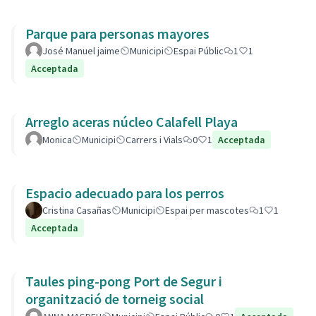
Parque para personas mayores
José Manuel jaime
Municipi
Espai Públic
1
1
Acceptada
Arreglo aceras núcleo Calafell Playa
Monica
Municipi
Carrers i Vials
0
1
Acceptada
Espacio adecuado para los perros
Cristina Casañas
Municipi
Espai per mascotes
1
1
Acceptada
Taules ping-pong Port de Segur i
organització de torneig social