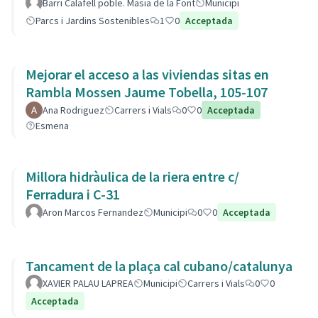
barri.
Barri Calafell poble. Masia de la Font
Municipi
Parcs i Jardins Sostenibles
1
0
Acceptada
Mejorar el acceso a las viviendas sitas en
Rambla Mossen Jaume Tobella, 105-107
Ana Rodriguez
Carrers i Vials
0
0
Acceptada
Esmena
Millora hidràulica de la riera entre c/
Ferradura i C-31
Aron Marcos Fernandez
Municipi
0
0
Acceptada
Tancament de la plaça cal cubano/catalunya
XAVIER PALAU LAPREA
Municipi
Carrers i Vials
0
0
Acceptada