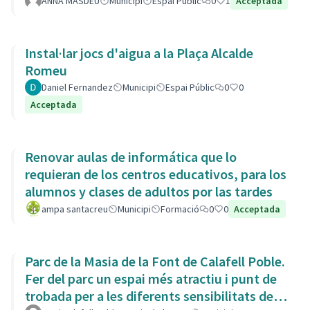
ANNA MASDEU
Municipi
Espai Públic
0
1
Acceptada
Instal·lar jocs d'aigua a la Plaça Alcalde
Romeu
Daniel Fernandez
Municipi
Espai Públic
0
0
Acceptada
Renovar aulas de informática que lo
requieran de los centros educativos, para los
alumnos y clases de adultos por las tardes
ampa santacreu
Municipi
Formació
0
0
Acceptada
Parc de la Masia de la Font de Calafell Poble.
Fer del parc un espai més atractiu i punt de
trobada per a les diferents sensibilitats del