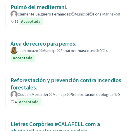
Pulmó del mediterrani.
Clemente Salguero Fernandez
Municipi
Fons Marins
0
11
Acceptada
Área de recreo para perros.
Juan picazo
Municipi
Espai per mascotes
0
4
Acceptada
Reforestación y prevención contra incendios
forestales.
Cristian Mercader
Municipi
Rehabilitación ecológica
0
4
Acceptada
Lletres Corpòries #CALAFELL com a