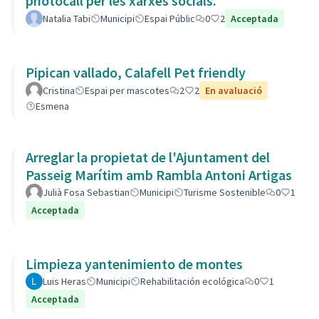
photocall per les xarxes socials.
Natalia Tabi
Municipi
Espai Públic
0
2
Acceptada
Pipican vallado, Calafell Pet friendly
Cristina
Espai per mascotes
2
2
En avaluació
Esmena
Arreglar la propietat de l'Ajuntament del
Passeig Marítim amb Rambla Antoni Artigas
Julià Fosa Sebastian
Municipi
Turisme Sostenible
0
1
Acceptada
Limpieza yantenimiento de montes
Luis Heras
Municipi
Rehabilitación ecológica
0
1
Acceptada