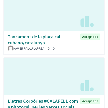
Tancament de la plaça cal
Acceptada
cubano/catalunya
XAVIER PALAU LAPREA
0
0
Lletres Corpòries #CALAFELL com
Acceptada
a photocall per les xarxes socials.