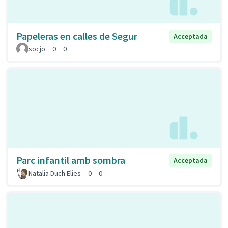
Papeleras en calles de Segur
Acceptada
socjo
0
0
Parc infantil amb sombra
Acceptada
Natalia Duch Elies
0
0