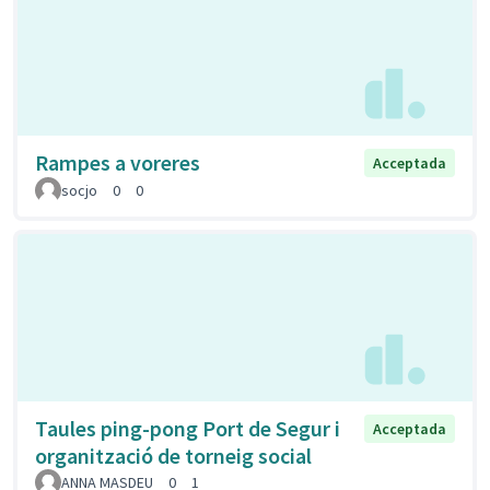
Rampes a voreres
Acceptada
socjo
0
0
Taules ping-pong Port de Segur i
Acceptada
organització de torneig social
ANNA MASDEU
0
1