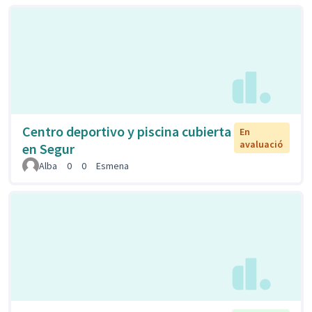
Centro deportivo y piscina cubierta
En
avaluació
en Segur
Alba
0
0
Esmena