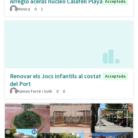
Arreglo aceras núcleo Calafell Playa
Acceptada
Monica
0
1
Renovar els Jocs infantils al costat
Acceptada
del Port
Ramon Ferré i Solé
0
0